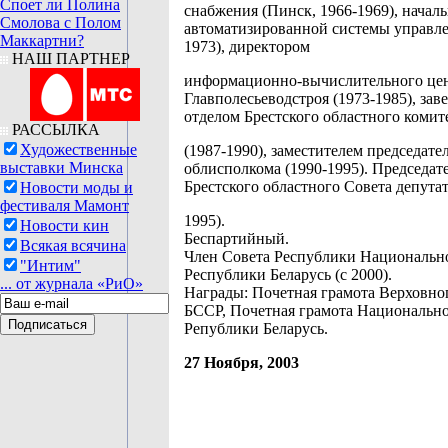
Споет ли Полина
снабжения (Пинск, 1966-1969), начал
Смолова с Полом
автоматизированной системы управле
Маккартни?
1973), директором
НАШ ПАРТНЕР
информационно-вычислительного це
Главполесьеводстроя (1973-1985), за
отделом Брестского областного коми
РАССЫЛКА
Художественные
(1987-1990), заместителем председате
выставки Минска
облисполкома (1990-1995). Председат
Брестского областного Совета депутат
Новости моды и
фестиваля Мамонт
1995).
Новости кин
Беспартийный.
Всякая всячина
Член Совета Республики Национальн
"Интим"
Республики Беларусь (с 2000).
... от журнала «РиО»
Награды: Почетная грамота Верховно
БССР, Почетная грамота Национально
Републики Беларусь.
27 Ноября, 2003