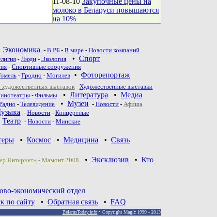
11-08-10
Закупочные цены на
молоко в Беларуси повышаются
на 10%
•
Экономика
-
В РБ
-
В мире
-
Новости компаний
•
Спорт
елигия
-
Люди
-
Экология
тия
-
Спортивные сооружения
•
Фоторепортаж
Гомель
-
Гродно
-
Могилев
 художественных выставок
-
Художественные выставки
•
Литература
•
Медиа
инотеатры
-
Фильмы
•
Музеи
Радио
-
Телевидение
-
Новости
-
Афиша
узыка
-
Новости
-
Концертные
•
Театр
-
Новoсти
-
Минские
теры
•
Космос
•
Медицина
•
Связь
•
Эксклюзив
•
Кто
ер Интернет»
-
Мамонт 2008
ово-экономический отдел
к по сайту
•
Обратная связь
•
FAQ
BelarusToday.info
• Copyright Magic 1999 - 2013