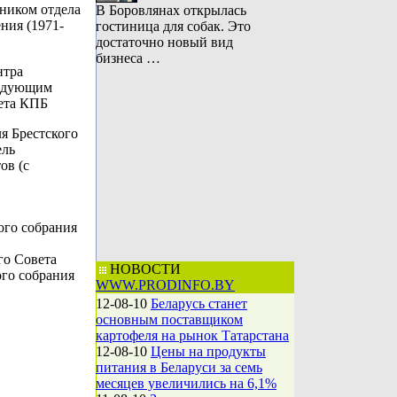
ьником отдела
В Боровлянах открылась
ния (1971-
гостиница для собак. Это
достаточно новый вид
бизнеса …
нтра
ведующим
тета КПБ
ля Брестского
ель
ов (с
ого собрания
го Совета
НОВОСТИ
го собрания
WWW.PRODINFO.BY
12-08-10
Беларусь станет
основным поставщиком
картофеля на рынок Татарстана
12-08-10
Цены на продукты
питания в Беларуси за семь
месяцев увеличились на 6,1%