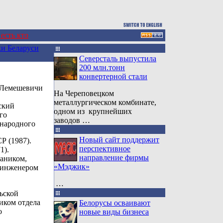
 есть кто
и Беларуси
Северсталь выпустила
200 млн.тонн
конвертерной стали
е Лемешевичи
На Череповецком
металлургическом комбинате,
ский
одном из крупнейших
го
заводов …
 народного
Новый сайт поддержит
Р (1987).
перспективное
1).
направление фирмы
хаником,
«Мэджик»
 инженером
…
ьской
ником отдела
Белорусы осваивают
о
новые виды бизнеса