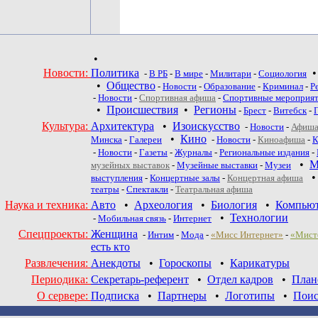
•
Новости:
Политика
-
В РБ
-
В мире
-
Милитари
-
Социология
•
Общество
-
Новости
-
Образование
-
Криминал
-
Р
-
Новости
-
Спортивная афиша
-
Спортивные мероприя
•
Происшествия
•
Регионы
-
Брест
-
Витебск
-
Культура:
Архитектура
•
Изоискусство
-
Новости
-
Афиша
•
Кино
Минска
-
Галереи
-
Новости
-
Киноафиша
-
К
-
Новости
-
Газеты
-
Журналы
-
Региональные издания
-
•
М
музейных выставок
-
Музейные выставки
-
Музеи
выступления
-
Концертные залы
-
Концертная афиша
театры
-
Спектакли
-
Театральная афиша
Наука и техника:
Авто
•
Археология
•
Биология
•
Компью
•
Технологии
-
Мобильная связь
-
Интернет
Спецпроекты:
Женщина
-
Интим
-
Мода
-
«Мисс Интернет»
-
«Мист
есть кто
Развлечения:
Анекдоты
•
Гороскопы
•
Карикатуры
Периодика:
Секретарь-референт
•
Отдел кадров
•
План
О сервере:
Подписка
•
Партнеры
•
Логотипы
•
Поис