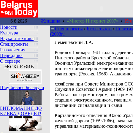
6 8 2026
Женщина
•
«Мистер Интернет 2007»
•
Кто
Новости
Спецпроекты
›
Кто есть кто
›
Политик
Культура
(2003г.)
Наука и техника
Лемешевский Л.А.
Спецпроекты
Развлечения
Родился 1 января 1941 года в деревн
Периодика
Пинского района Брестской области.
О сервере
Окончил Уральский электромеханиче
ЭКСКЛЮЗИВ
институт инженеров железнодорожно
транспорта (Россия, 1966), Академию
хозяйства при Совете Министров ССС
Шоу-бизнес Беларуси
Служил в Советской Армии (1969-197
Работал электромонтером, электроме
старшим электромехаником, главным
дистанции сигнализации и связи
БИТЛОМАНИЯ ДО
КИЕВА ДОВЕДЕТ!
Карталинского отделения Южно-Урал
железной дороги (1959-1966), началь
управления материально-техническог