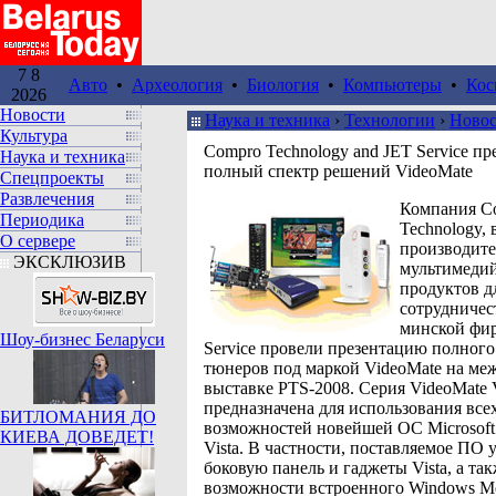
7 8
Авто
•
Археология
•
Биология
•
Компьютеры
•
Кос
2026
Новости
Наука и техника
›
Технологии
›
Ново
Культура
Compro Technology and JET Service пр
Наука и техника
полный спектр решений VideoMate
Спецпроекты
Развлечения
Компания C
Периодика
Technology,
О сервере
производите
ЭКСКЛЮЗИВ
мультимеди
продуктов д
сотрудничес
минской фи
Шоу-бизнес Беларуси
Service провели презентацию полного
тюнеров под маркой VideoMate на ме
выставке PTS-2008. Серия VideoMate V
предназначена для использования все
БИТЛОМАНИЯ ДО
возможностей новейшей ОС Microsof
КИЕВА ДОВЕДЕТ!
Vista. В частности, поставляемое ПО 
боковую панель и гаджеты Vista, а та
возможности встроенного Windows Med