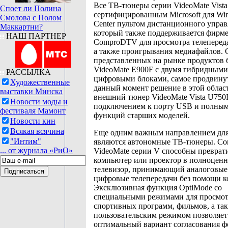
Все ТВ-тюнеры серии VideoMate Vist
Споет ли Полина
сертифицированным Microsoft для Wi
Смолова с Полом
Center пультом дистанционного управ
Маккартни?
который также поддерживается фир
НАШ ПАРТНЕР
ComproDTV для просмотра телепереда
а также проигрывания медиафайлов. 
представленных на рынке продуктов
VideoMate E900F с двумя гибридными
РАССЫЛКА
цифровыми блоками, самое продвину
Художественные
данный момент решение в этой област
выставки Минска
внешний тюнер VideoMate Vista U750
Новости моды и
подключением к порту USB и полным
фестиваля Мамонт
функций старших моделей.
Новости кин
Всякая всячина
Еще одним важным направлением дл
"Интим"
являются автономные ТВ-тюнеры. Co
... от журнала «РиО»
VideoMate серии V способны преврат
компьютер или проектор в полноцен
телевизор, принимающий аналоговые
цифровые телепередачи без помощи к
Эксклюзивная функция OptiMode со
специальными режимами для просмот
спортивных программ, фильмов, а та
пользовательским режимом позволяет
оптимальный вариант согласования ф