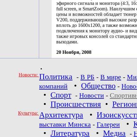
эфирного сигнала и монитора (4:3, 16:
full screen, и SmartZoom). Наилучшим
цены и возможностей обладает тюнер
V200, поддерживающий высокие раз
вплоть до 1600х1200, а также возмож
подключения к монитору аудио- и вид
также игровых консолей со стандарт
выходами.
20 Ноября, 2008
•
Новости:
Политика
-
В РБ
-
В мире
-
Ми
•
Общество
компаний
-
Ново
•
Спорт
-
Новости
-
Спортив
•
Происшествия
•
Регио
Культура:
Архитектура
•
Изоискусст
•
выставки Минска
-
Галереи
•
Литература
•
Медиа
-