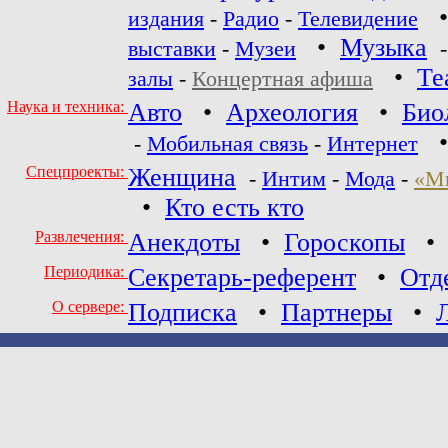
издания
-
Радио
-
Телевидение
•
Музыка
выставки
-
Музеи
•
Те
залы
-
Концертная афиша
Наука и техника:
Авто
•
Археология
•
Био
-
Мобильная связь
-
Интернет
Спецпроекты:
Женщина
-
Интим
-
Мода
-
«М
•
Кто есть кто
Развлечения:
Анекдоты
•
Гороскопы
Периодика:
Секретарь-референт
•
Отд
О сервере:
Подписка
•
Партнеры
•