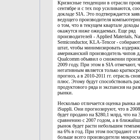
Кризисные тенденции в отрасли проя
сентябре и с тех пор усиливаются, со
докладе SIA. Это подтверждается зая
ведущего производителя компьютерны
о том, что в текущем квартале доход
окажутся ниже ожидаемых. Еще ряд
производителей - Applied Materials, Na
Semiconductor, KLA-Tencor - собирают
штат, чтобы минимизировать издержк
американский производитель чипов д
Qualcomm объявил о снижении произв
2009 году. При этом в SIA отмечают, 
негативным является только краткос
прогноз, а в 2010-2011 гг. отрасль сно
плюс. Этому будут способствовать р
продуктового ряда и экспансия на р
рынки.
Несколько отличается оценка рынка 
iSuppli. Они прогнозируют, что в 200
будет продано на $280,1 млрд, что на
сравнению с 2007 годом, а в ближайш
рынок будет расти небольшим темпам
на 6% в год. При этом пострадают от 
больше всего производители микросх