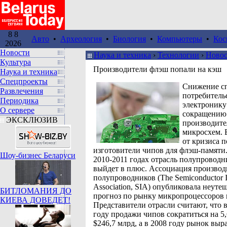
8 8
Авто
•
Археология
•
Биология
•
Компьютеры
•
Кос
2026
Новости
Наука и техника
›
Технологии
›
Ново
Культура
Производители флэш попали на кэш
Наука и техника
Спецпроекты
Cнижение сп
Развлечения
потребитель
Периодика
электронику
О сервере
сокращению
ЭКСКЛЮЗИВ
производите
микросхем. 
от кризиса 
изготовители чипов для флэш-памяти.
Шоу-бизнес Беларуси
2010-2011 годах отрасль полупроводн
выйдет в плюс. Ассоциация производ
полупроводников (The Semiconductor I
Association, SIA) опубликовала неут
БИТЛОМАНИЯ ДО
прогноз по рынку микропроцессоров н
КИЕВА ДОВЕДЕТ!
Представители отрасли считают, что
году продажи чипов сократиться на 5,
$246,7 млрд, а в 2008 году рынок выра