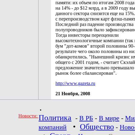
памяти: их объем по итогам 2008 года
на 14% - до $12 млрд, а в 2009 году в
данного сектора снизится еще на 15%.
с перепроизводством карт флэш-памят
Последний раз падение производства
полупроводников было зафиксировано 
Тогда инвесторы переоценили
высокотехнологичные компании (так
бум "дот-комов" второй половины 90-х 
результате чего около половины из ни
обанкротились. "Нынешний кризис и
общего с 2001 годом, - считает Скэлайз
предложение значительно превышало 
рынок более сбалансирован".
http://www.gazeta.ru
21 Ноября, 2008
•
Новости:
Политика
-
В РБ
-
В мире
-
Ми
•
Общество
компаний
-
Ново