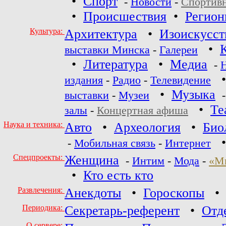
•
Спорт
-
Новости
-
Спортив
•
Происшествия
•
Регио
Культура:
Архитектура
•
Изоискусст
•
выставки Минска
-
Галереи
•
Литература
•
Медиа
-
издания
-
Радио
-
Телевидение
•
Музыка
выставки
-
Музеи
•
Те
залы
-
Концертная афиша
Наука и техника:
Авто
•
Археология
•
Био
-
Мобильная связь
-
Интернет
Спецпроекты:
Женщина
-
Интим
-
Мода
-
«М
•
Кто есть кто
Развлечения:
Анекдоты
•
Гороскопы
Периодика:
Секретарь-референт
•
Отд
О сервере: