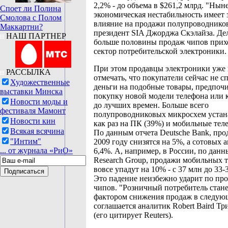
2,2% - до объема в $261,2 млрд. "Ны
Споет ли Полина
экономическая нестабильность имеет 
Смолова с Полом
влияние на продажи полупроводников"
Маккартни?
президент SIA Джорджа Скэлайза. Дел
НАШ ПАРТНЕР
больше половины продаж чипов прихо
сектор потребительской электроники.
При этом продавцы электроники уже 
РАССЫЛКА
отмечать, что покупатели сейчас не с
Художественные
деньги на подобные товары, предпоч
выставки Минска
покупку новой модели телефона или 
Новости моды и
до лучших времен. Больше всего
фестиваля Мамонт
полупроводниковых микросхем устан
Новости кин
как раз на ПК (39%) и мобильные тел
Всякая всячина
По данным отчета Deutsche Bank, пр
"Интим"
2009 году снизятся на 5%, а сотовых а
... от журнала «РиО»
6,4%. А, например, в России, по данн
Research Group, продажи мобильных 
вовсе упадут на 10% - с 37 млн до 33-
Это падение неизбежно ударит по пр
чипов. "Розничный потребитель стан
фактором снижения продаж в следующ
соглашается аналитик Robert Baird Тр
(его цитирует Reuters).