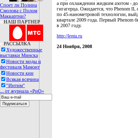
а при охлаждении жидким азотом - до
Споет ли Полина
гигагерца. Ожидается, что Phenom II,
Смолова с Полом
по 45-нанометровой технологии, вый
Маккартни?
квартале 2009 года. Первый Phenom 
НАШ ПАРТНЕР
в 2007 году.
http://lenta.ru
РАССЫЛКА
24 Ноября, 2008
Художественные
выставки Минска
Новости моды и
фестиваля Мамонт
Новости кин
Всякая всячина
"Интим"
... от журнала «РиО»