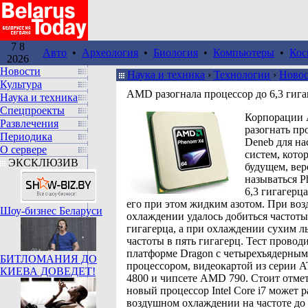
7 8
Авто
•
Археология
•
Биология
•
Компьютеры
•
Кос
2026
Новости
Наука и техника
›
Технологии
›
Ново
Культура
AMD разогнала процессор до 6,3 гига
Наука и техника
Спецпроекты
Корпорации 
Развлечения
разогнать пр
Периодика
Deneb для н
О сервере
систем, кото
ЭКСКЛЮЗИВ
будущем, вер
называться P
6,3 гигагерц
его при этом жидким азотом. При во
Шоу-бизнес Беларуси
охлаждении удалось добиться частоты
гигагерца, а при охлаждении сухим л
частоты в пять гигагерц. Тест провод
платформе Dragon с четырехъядерным
БИТЛОМАНИЯ ДО
процессором, видеокартой из серии A
КИЕВА ДОВЕДЕТ!
4800 и чипсете AMD 790. Стоит отмет
новый процессор Intel Core i7 может р
воздушном охлаждении на частоте до 