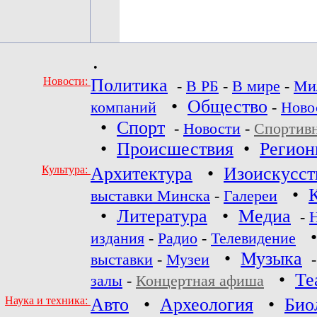
•
Новости:
Политика
-
В РБ
-
В мире
-
Ми
•
Общество
компаний
-
Ново
•
Спорт
-
Новости
-
Спортив
•
Происшествия
•
Регио
Культура:
Архитектура
•
Изоискусст
•
выставки Минска
-
Галереи
•
Литература
•
Медиа
-
издания
-
Радио
-
Телевидение
•
Музыка
выставки
-
Музеи
•
Те
залы
-
Концертная афиша
Наука и техника:
Авто
•
Археология
•
Био