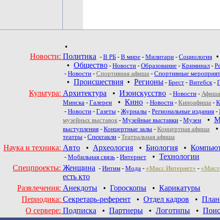
•
Новости:
Политика
-
В РБ
-
В мире
-
Милитари
-
Социология
•
Общество
-
Новости
-
Образование
-
Криминал
-
Р
-
Новости
-
Спортивная афиша
-
Спортивные мероприя
•
Происшествия
•
Регионы
-
Брест
-
Витебск
-
Культура:
Архитектура
•
Изоискусство
-
Новости
-
Афиша
•
Кино
Минска
-
Галереи
-
Новости
-
Киноафиша
-
К
-
Новости
-
Газеты
-
Журналы
-
Региональные издания
-
•
М
музейных выставок
-
Музейные выставки
-
Музеи
выступления
-
Концертные залы
-
Концертная афиша
театры
-
Спектакли
-
Театральная афиша
Наука и техника:
Авто
•
Археология
•
Биология
•
Компью
•
Технологии
-
Мобильная связь
-
Интернет
Спецпроекты:
Женщина
-
Интим
-
Мода
-
«Мисс Интернет»
-
«Мист
есть кто
Развлечения:
Анекдоты
•
Гороскопы
•
Карикатуры
Периодика:
Секретарь-референт
•
Отдел кадров
•
План
О сервере:
Подписка
•
Партнеры
•
Логотипы
•
Поис