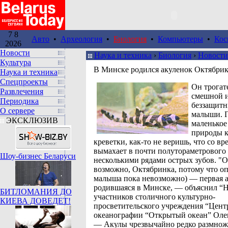
7 8
Авто
•
Археология
•
Биология
•
Компьютеры
•
Кос
2026
Новости
Наука и техника
›
Биология
›
Новости
Культура
В Минске родился акуленок Октябри
Наука и техника
Спецпроекты
Он трогат
Развлечения
смешной 
Периодика
беззащитн
О сервере
малыши. Г
ЭКСКЛЮЗИВ
маленькое
природы 
креветки, как-то не веришь, что со в
вымахает в почти полутораметрового
Шоу-бизнес Беларуси
несколькими рядами острых зубов. "О
возможно, Октябринка, потому что о
малыша пока невозможно) — первая а
родившаяся в Минске, — объяснил “Н
БИТЛОМАНИЯ ДО
участников столичного культурно-
КИЕВА ДОВЕДЕТ!
просветительского учреждения “Цент
океанографии “Открытый океан” Олег
— Акулы чрезвычайно редко размнож