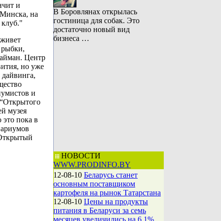
нчит и
В Боровлянах открылась
 Минска, на
гостиница для собак. Это
 клуб."
достаточно новый вид
бизнеса …
 живет
 рыбки,
кайман. Центр
вития, но уже
о дайвинга,
щество
иумистов и
 “Открытого
ей музея
 это пока в
вариумов
“Открытый
НОВОСТИ
WWW.PRODINFO.BY
12-08-10
Беларусь станет
основным поставщиком
картофеля на рынок Татарстана
12-08-10
Цены на продукты
питания в Беларуси за семь
месяцев увеличились на 6,1%