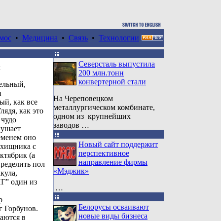
мос
•
Медицина
•
Связь
•
Технологии
Северсталь выпустила
к
200 млн.тонн
конвертерной стали
ельный,
и
На Череповецком
ый, как все
металлургическом комбинате,
лядя, как это
одном из крупнейших
 чудо
заводов …
кушает
ременем оно
Новый сайт поддержит
 хищника с
перспективное
ктябрик (а
направление фирмы
пределить пол
«Мэджик»
кула,
Г” один из
…
р
Белорусы осваивают
 Горбунов.
новые виды бизнеса
аются в