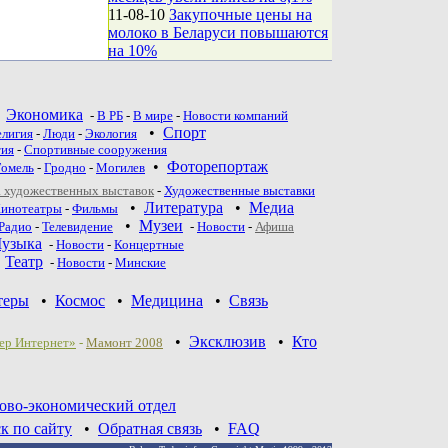
11-08-10
Закупочные цены на
молоко в Беларуси повышаются
на 10%
•
Экономика
-
В РБ
-
В мире
-
Новости компаний
•
Спорт
елигия
-
Люди
-
Экология
тия
-
Спортивные сооружения
•
Фоторепортаж
Гомель
-
Гродно
-
Могилев
 художественных выставок
-
Художественные выставки
•
Литература
•
Медиа
инотеатры
-
Фильмы
•
Музеи
Радио
-
Телевидение
-
Новости
-
Афиша
узыка
-
Новости
-
Концертные
•
Театр
-
Новoсти
-
Минские
теры
•
Космос
•
Медицина
•
Связь
•
Эксклюзив
•
Кто
ер Интернет»
-
Мамонт 2008
ово-экономический отдел
к по сайту
•
Обратная связь
•
FAQ