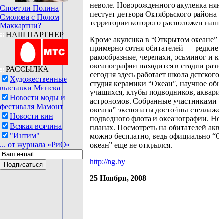
неволе. Новорожденного акуленка ня
Споет ли Полина
пестует детвора Октябрьского района
Смолова с Полом
территории которого расположен наш
Маккартни?
НАШ ПАРТНЕР
Кроме акуленка в “Открытом океане”
примерно сотня обитателей — редкие
ракообразные, черепахи, осьминог и 
океанографии находится в стадии раз
РАССЫЛКА
сегодня здесь работает школа детског
Художественные
студия керамики “Океан”, научное об
выставки Минска
учащихся, клубы подводников, аквар
Новости моды и
астрономов. Собранные участниками
фестиваля Мамонт
океана” экспонаты достойны стеллаж
Новости кин
подводного флота и океанографии. Но
Всякая всячина
планах. Посмотреть на обитателей ак
"Интим"
можно бесплатно, ведь официально 
... от журнала «РиО»
океан” еще не открылся.
http://ng.by
25 Ноября, 2008