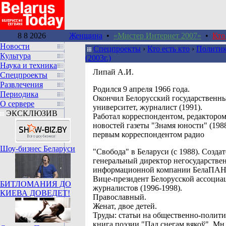
8 8 2026
Женщина
•
«Мистер Интернет 2007»
•
Кто
Новости
Спецпроекты
›
Кто есть кто
›
Политик
Культура
(2003г.)
Наука и техника
Липай А.И.
Спецпроекты
Развлечения
Родился 9 апреля 1966 года.
Периодика
Окончил Белорусский государственн
О сервере
университет, журналист (1991).
ЭКСКЛЮЗИВ
Работал корреспондентом, редактором
новостей газеты "Знамя юности" (198
первым корреспондентом радио
Шоу-бизнес Беларуси
"Свобода" в Беларуси (с 1988). Создат
генеральный директор негосударстве
информационной компании БелаПАН 
Вице-президент Белорусской ассоциа
БИТЛОМАНИЯ ДО
журналистов (1996-1998).
КИЕВА ДОВЕДЕТ!
Православный.
Женат, двое детей.
Труды: статьи на общественно-полити
книга поэзии "Пад снегам вякоў". Мн.