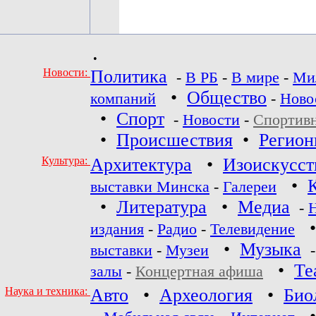
•
Новости:
Политика
-
В РБ
-
В мире
-
Ми
•
Общество
компаний
-
Ново
•
Спорт
-
Новости
-
Спортив
•
Происшествия
•
Регио
Культура:
Архитектура
•
Изоискусст
•
выставки Минска
-
Галереи
•
Литература
•
Медиа
-
издания
-
Радио
-
Телевидение
•
Музыка
выставки
-
Музеи
•
Те
залы
-
Концертная афиша
Наука и техника:
Авто
•
Археология
•
Био