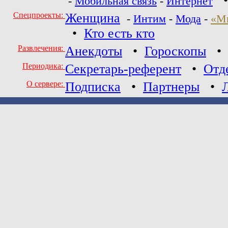
-
Мобильная связь
-
Интернет
Спецпроекты:
Женщина
-
Интим
-
Мода
-
«М
•
Кто есть кто
Развлечения:
Анекдоты
•
Гороскопы
Периодика:
Секретарь-референт
•
Отд
О сервере:
Подписка
•
Партнеры
•