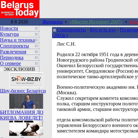
8 8 2026
Женщина
•
«Мистер Интернет 2007»
•
Кто
Новости
Спецпроекты
›
Кто есть кто
›
Политик
Культура
(2003г.)
Наука и техника
Лис С.Н.
Спецпроекты
Развлечения
Родился 22 октября 1951 года в дерев
Периодика
Новогрудского района Гродненской об
О сервере
Окончил Белорусский государственн
ЭКСКЛЮЗИВ
университет, Свердловское (Россия) в
политическое танко-артиллерийское 
Военно-политическую академию им. 
Шоу-бизнес Беларуси
(Москва).
Служил секретарем комитета комсомо
полка, старшим инструктором полито
танковой армии, старшим инструктор
БИТЛОМАНИЯ ДО
КИЕВА ДОВЕДЕТ!
отдела комсомольской работы полити
управления Белорусского военного ок
заместителем командира мотострелко