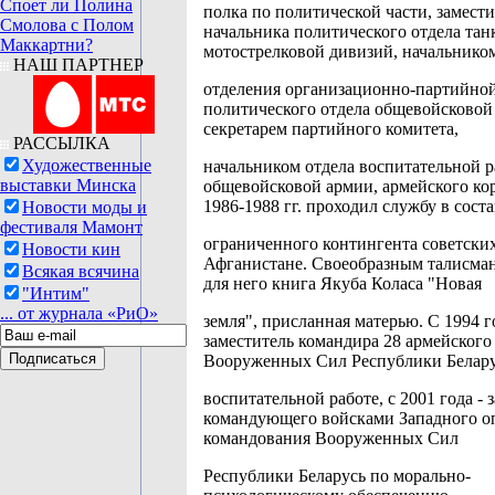
Споет ли Полина
полка по политической части, замест
Смолова с Полом
начальника политического отдела тан
Маккартни?
мотострелковой дивизий, начальнико
НАШ ПАРТНЕР
отделения организационно-партийно
политического отдела общевойсковой
секретарем партийного комитета,
РАССЫЛКА
Художественные
начальником отдела воспитательной 
выставки Минска
общевойсковой армии, армейского ко
1986-1988 гг. проходил службу в соста
Новости моды и
фестиваля Мамонт
ограниченного контингента советских
Новости кин
Афганистане. Своеобразным талисма
Всякая всячина
для него книга Якуба Коласа "Новая
"Интим"
... от журнала «РиО»
земля", присланная матерью. С 1994 г
заместитель командира 28 армейского
Вооруженных Сил Республики Белару
воспитательной работе, с 2001 года - 
командующего войсками Западного о
командования Вооруженных Сил
Республики Беларусь по морально-