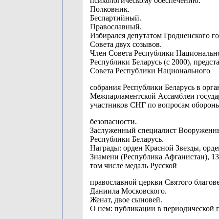
психологическому обеспечению.
Полковник.
Беспартийный.
Православный.
Избирался депутатом Гродненского г
Совета двух созывов.
Член Совета Республики Национальн
Республики Беларусь (с 2000), предст
Совета Республики Национального
собрания Республики Беларусь в орга
Межпарламентской Ассамблеи государ
участников СНГ по вопросам оборон
безопасности.
Заслуженный специалист Вооруженн
Республики Беларусь.
Награды: орден Красной Звезды, орд
Знамени (Республика Афганистан), 13
том числе медаль Русской
православной церкви Святого благов
Даниила Московского.
Женат, двое сыновей.
О нем: публикации в периодической п