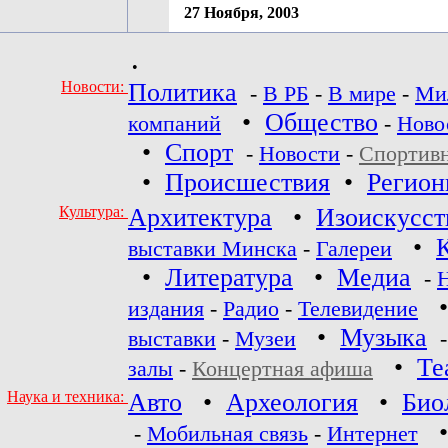
27 Ноября, 2003
•
Новости:
Политика
-
В РБ
-
В мире
-
Ми
•
Общество
компаний
-
Ново
•
Спорт
-
Новости
-
Спортив
•
Происшествия
•
Регио
Культура:
Архитектура
•
Изоискусст
•
выставки Минска
-
Галереи
•
Литература
•
Медиа
-
издания
-
Радио
-
Телевидение
•
Музыка
выставки
-
Музеи
•
Те
залы
-
Концертная афиша
Наука и техника:
Авто
•
Археология
•
Био
-
Мобильная связь
-
Интернет