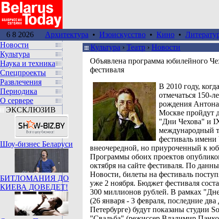
6 8 2026
Архитектура
•
Изоискусство
•
Кино
•
Литерату
Новости
Культура
›
Театр
›
Новoсти
Культура
Объявлена программа юбилейного Че
Наука и техника
фестиваля
Спецпроекты
Развлечения
В 2010 году, когда
Периодика
отмечаться 150-ле
О сервере
рождения Антона 
ЭКСКЛЮЗИВ
Москве пройдут д
"Дни Чехова" и I
международный т
фестиваль имени 
Шоу-бизнес Беларуси
внеочередной, но приуроченный к ю
Программы обоих проектов опублико
октября на сайте фестиваля. По дан
Новости, билеты на фестиваль поступ
БИТЛОМАНИЯ ДО
уже 2 ноября. Бюджет фестиваля соста
КИЕВА ДОВЕДЕТ!
300 миллионов рублей. В рамках "Дн
(26 января - 3 февраля, последние два 
Петербурге) будут показаны студии S
"Свадьба" (режиссер Владимир Панко