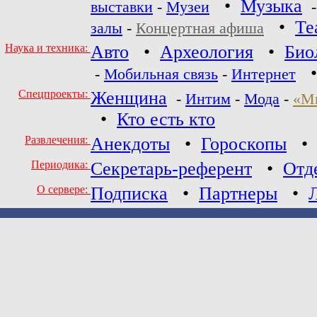
•
Музыка
выставки
-
Музеи
•
Те
залы
-
Концертная афиша
Наука и техника:
Авто
•
Археология
•
Био
-
Мобильная связь
-
Интернет
Спецпроекты:
Женщина
-
Интим
-
Мода
-
«М
•
Кто есть кто
Развлечения:
Анекдоты
•
Гороскопы
Периодика:
Секретарь-референт
•
Отд
О сервере:
Подписка
•
Партнеры
•