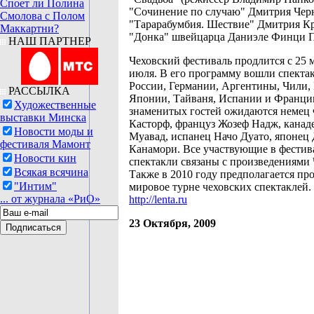
Споет ли Полина
"Сочинение по случаю" Дмитрия Черн
Смолова с Полом
"Тарарабумбия. Шествие" Дмитрия К
Маккартни?
"Донка" швейцарца Даниэле Финци П
НАШ ПАРТНЕР
Чеховский фестиваль продлится с 25 м
июля. В его программу вошли спекта
России, Германии, Аргентины, Чили,
РАССЫЛКА
Японии, Тайваня, Испании и Франции
Художественные
знаменитых гостей ожидаются немец
выставки Минска
Касторф, француз Жозеф Надж, канад
Новости моды и
Муавад, испанец Начо Дуато, японец 
фестиваля Мамонт
Канамори. Все участвующие в фестив
Новости кин
спектакли связаны с произведениями 
Всякая всячина
Также в 2010 году предполагается пр
"Интим"
мировое турне чеховских спектаклей.
... от журнала «РиО»
http://lenta.ru
23 Октября, 2009