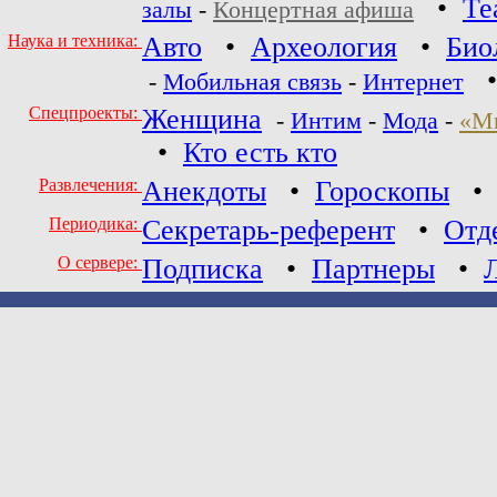
•
Те
залы
-
Концертная афиша
Наука и техника:
Авто
•
Археология
•
Био
-
Мобильная связь
-
Интернет
Спецпроекты:
Женщина
-
Интим
-
Мода
-
«М
•
Кто есть кто
Развлечения:
Анекдоты
•
Гороскопы
Периодика:
Секретарь-референт
•
Отд
О сервере:
Подписка
•
Партнеры
•