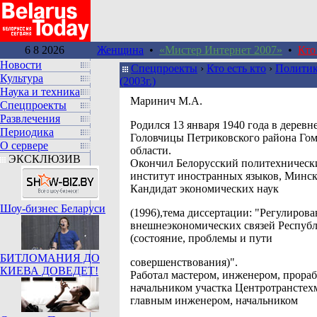
6 8 2026
Женщина
•
«Мистер Интернет 2007»
•
Кто
Новости
Спецпроекты
›
Кто есть кто
›
Политик
Культура
(2003г.)
Наука и техника
Маринич М.А.
Спецпроекты
Развлечения
Pодился 13 января 1940 года в деревн
Периодика
Головчицы Петриковского района Гом
О сервере
области.
ЭКСКЛЮЗИВ
Окончил Белорусский политехнически
институт иностранных языков, Мин
Кандидат экономических наук
Шоу-бизнес Беларуси
(1996),тема диссертации: "Регулирова
внешнеэкономических связей Республ
(состояние, проблемы и пути
БИТЛОМАНИЯ ДО
совершенствования)".
КИЕВА ДОВЕДЕТ!
Работал мастером, инженером, прораб
начальником участка Центротранстех
главным инженером, начальником