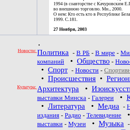
1994 (в соавторстве с Качуровским Е.
во внешнюю торговлю. Мн., 2000.
О нем: Кто есть кто в Республике Бела
1999. С.181.
27 Ноября, 2003
•
Новости:
Политика
-
В РБ
-
В мире
-
Ми
•
Общество
компаний
-
Ново
•
Спорт
-
Новости
-
Спортив
•
Происшествия
•
Регио
Культура:
Архитектура
•
Изоискусст
•
выставки Минска
-
Галереи
•
Литература
•
Медиа
-
издания
-
Радио
-
Телевидение
•
Музыка
выставки
-
Музеи