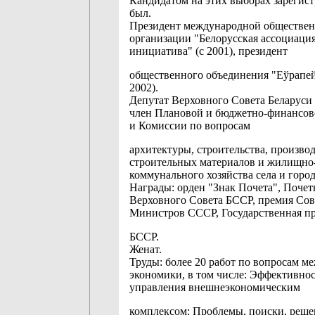
Кандидатом на этих выборах зарегис
был.
Президент международной обществе
организации "Белорусская ассоциаци
инициатива" (с 2001), президент
общественного объединения "Еўрапейс
2002).
Депутат Верховного Совета Беларуси 
член Плановой и бюджетно-финансов
и Комиссии по вопросам
архитектуры, строительства, произво
строительных материалов и жилищно
коммунального хозяйства села и город
Награды: орден "Знак Почета", Почет
Верховного Совета БССР, премия Сов
Министров СССР, Государственная п
БССР.
Женат.
Труды: более 20 работ по вопросам 
экономики, в том числе: Эффективнос
управления внешнеэкономическим
комплексом: Проблемы, поиски, реше