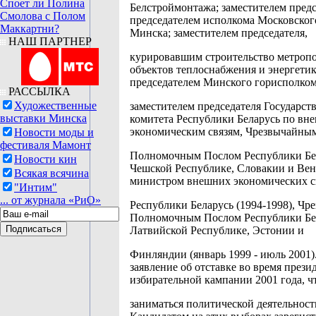
Споет ли Полина
Белстроймонтажа; заместителем предс
Смолова с Полом
председателем исполкома Московского
Маккартни?
Минска; заместителем председателя,
НАШ ПАРТНЕР
курировавшим строительство метропо
объектов теплоснабжения и энергетик
председателем Минского горисполко
РАССЫЛКА
Художественные
заместителем председателя Государст
выставки Минска
комитета Республики Беларусь по вн
экономическим связям, Чрезвычайны
Новости моды и
фестиваля Мамонт
Полномочным Послом Республики Бе
Новости кин
Чешской Республике, Словакии и Вен
Всякая всячина
министром внешних экономических с
"Интим"
... от журнала «РиО»
Республики Беларусь (1994-1998), Ч
Полномочным Послом Республики Бе
Латвийской Республике, Эстонии и
Финляндии (январь 1999 - июль 2001)
заявление об отставке во время прези
избирательной кампании 2001 года, ч
заниматься политической деятельност