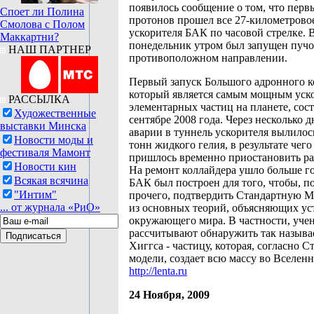
появилось сообщение о том, что перв
Споет ли Полина
протонов прошел все 27-километрово
Смолова с Полом
ускорителя БАК по часовой стрелке. 
Маккартни?
понедельник утром был запущен пучо
НАШ ПАРТНЕР
противоположном направлении.
Первый запуск Большого адронного к
который является самым мощным уск
РАССЫЛКА
элементарных частиц на планете, сост
Художественные
сентябре 2008 года. Через несколько д
выставки Минска
аварии в туннель ускорителя вылилос
Новости моды и
тонн жидкого гелия, в результате чег
фестиваля Мамонт
пришлось временно приостановить р
Новости кин
На ремонт коллайдера ушло больше го
Всякая всячина
БАК был построен для того, чтобы, п
"Интим"
прочего, подтвердить Стандартную М
... от журнала «РиО»
из основных теорий, объясняющих ус
окружающего мира. В частности, уче
рассчитывают обнаружить так назыв
Хиггса - частицу, которая, согласно 
модели, создает всю массу во Вселенн
http://lenta.ru
24 Ноября, 2009