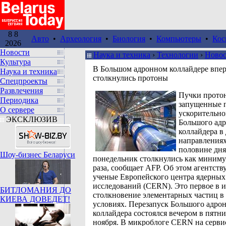
8 8
Авто
•
Археология
•
Биология
•
Компьютеры
•
Кос
2026
Новости
Наука и техника
›
Технологии
›
Ново
Культура
В Большом адронном коллайдере впе
Наука и техника
столкнулись протоны
Спецпроекты
Развлечения
Пучки прото
Периодика
запущенные 
О сервере
ускорительно
ЭКСКЛЮЗИВ
Большого ад
коллайдера в
направлениях
половине дня
Шоу-бизнес Беларуси
понедельник столкнулись как миниму
раза, сообщает AFP. Об этом агентств
ученые Европейского центра ядерных
исследований (CERN). Это первое в 
БИТЛОМАНИЯ ДО
столкновение элементарных частиц в
КИЕВА ДОВЕДЕТ!
условиях. Перезапуск Большого адро
коллайдера состоялся вечером в пятни
ноября. В микроблоге CERN на сервис