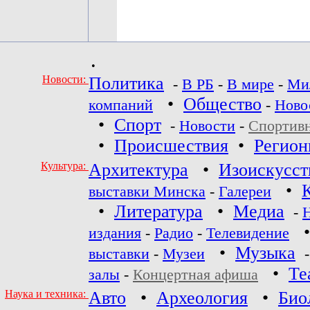
•
Новости:
Политика
-
В РБ
-
В мире
-
Ми
•
Общество
компаний
-
Ново
•
Спорт
-
Новости
-
Спортив
•
Происшествия
•
Регио
Культура:
Архитектура
•
Изоискусст
•
выставки Минска
-
Галереи
•
Литература
•
Медиа
-
издания
-
Радио
-
Телевидение
•
Музыка
выставки
-
Музеи
•
Те
залы
-
Концертная афиша
Наука и техника:
Авто
•
Археология
•
Био