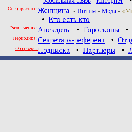
-
Мобильная связь
-
Интернет
Спецпроекты:
Женщина
-
Интим
-
Мода
-
«М
•
Кто есть кто
Развлечения:
Анекдоты
•
Гороскопы
Периодика:
Секретарь-референт
•
Отд
О сервере:
Подписка
•
Партнеры
•