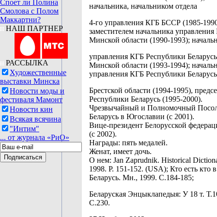
Споет ли Полина
начальника, начальником отдела
Смолова с Полом
Маккартни?
4-го управления КГБ БССР (1985-1990
НАШ ПАРТНЕР
заместителем начальника управления
Минской области (1990-1993); началь
управления КГБ Республики Беларусь
РАССЫЛКА
Минской области (1993-1994); началь
Художественные
управления КГБ Республики Беларусь
выставки Минска
Брестской области (1994-1995), предс
Новости моды и
Республики Беларусь (1995-2000).
фестиваля Мамонт
Чрезвычайный и Полномочный Посол
Новости кин
Беларусь в Югославии (с 2001).
Всякая всячина
Вице-президент Белорусской федерац
"Интим"
(с 2002).
... от журнала «РиО»
Награды: пять медалей.
Женат, имеет дочь.
О нем: Jan Zaprudnik. Historical Dictiona
1998. P. 151-152. (USA); Кто есть кто 
Беларусь. Мн., 1999. С.184-185;
Беларуская Энцыклапедыя: У 18 т. Т.10
С.230.