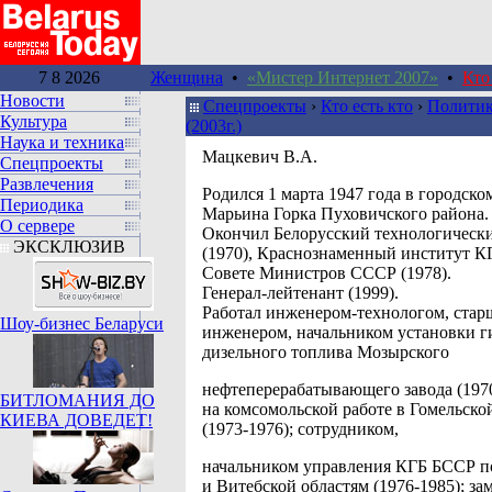
7 8 2026
Женщина
•
«Мистер Интернет 2007»
•
Кто
Новости
Спецпроекты
›
Кто есть кто
›
Политик
Культура
(2003г.)
Наука и техника
Мацкевич В.А.
Спецпроекты
Развлечения
Родился 1 марта 1947 года в городско
Периодика
Марьина Горка Пуховичского района.
О сервере
Окончил Белорусский технологическ
ЭКСКЛЮЗИВ
(1970), Краснознаменный институт К
Совете Министров СССР (1978).
Генерал-лейтенант (1999).
Работал инженером-технологом, ста
Шоу-бизнес Беларуси
инженером, начальником установки г
дизельного топлива Мозырского
нефтеперерабатывающего завода (1970
БИТЛОМАНИЯ ДО
на комсомольской работе в Гомельско
КИЕВА ДОВЕДЕТ!
(1973-1976); сотрудником,
начальником управления КГБ БССР п
и Витебской областям (1976-1985); за