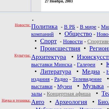
27 Ноября, 2003
•
Новости:
Политика
-
В РБ
-
В мире
-
Ми
•
Общество
компаний
-
Ново
•
Спорт
-
Новости
-
Спортив
•
Происшествия
•
Регио
Культура:
Архитектура
•
Изоискусст
•
выставки Минска
-
Галереи
•
Литература
•
Медиа
-
издания
-
Радио
-
Телевидение
•
Музыка
выставки
-
Музеи
•
Те
залы
-
Концертная афиша
Наука и техника:
Авто
•
Археология
•
Био