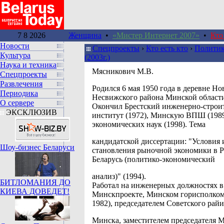
7 8 2026
Женщина
•
«Мистер Интернет 2007»
•
Кто
Новости
Спецпроекты
›
Кто есть кто
›
Политик
Культура
(2003г.)
Наука и техника
Мясникович М.В.
Спецпроекты
Развлечения
Родился 6 мая 1950 года в деревне Н
Периодика
Несвижского района Минской област
О сервере
Окончил Брестский инженерно-строи
ЭКСКЛЮЗИВ
институт (1972), Минскую ВПШ (1989
экономических наук (1998). Тема
кандидатской диссертации: "Условия
Шоу-бизнес Беларуси
становления рыночной экономики в 
Беларусь (политико-экономический
анализ)" (1994).
БИТЛОМАНИЯ ДО
Работал на инженерных должностях в
КИЕВА ДОВЕДЕТ!
Минскпроекте, Минском горисполком
1982), председателем Советского райи
Минска, заместителем председателя 