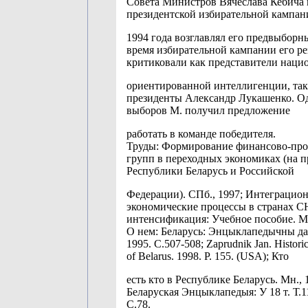
Совета Министров Вячеслава Кебича 
президентской избирательной кампан
1994 года возглавлял его предвыборн
время избирательной кампании его ре
критиковали как представители наци
ориентированной интеллигенции, так
президенты Александр Лукашенко. О
выборов М. получил предложение
работать в команде победителя.
Труды: Формирование финансово-п
групп в переходных экономиках (на 
Республики Беларусь и Российской
Федерации). СПб., 1997; Интеграцио
экономические процессы в странах С
интенсификация: Учебное пособие. Мн
О нем: Беларусь: Энцыклапедычны да
1995. С.507-508; Zaprudnik Jan. Historic
of Belarus. 1998. P. 155. (USA); Кто
есть кто в Республике Беларусь. Мн., 
Беларуская Энцыклапедыя: У 18 т. Т.11
С.78.