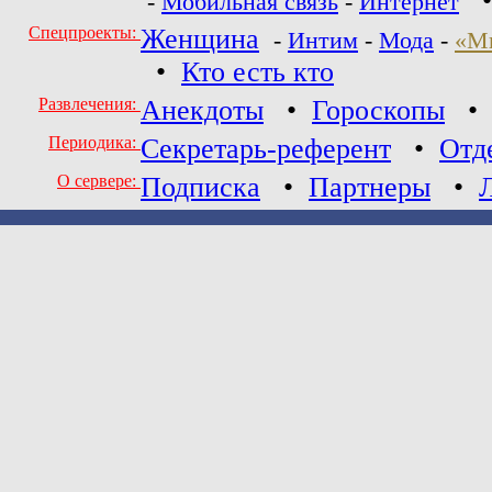
-
Мобильная связь
-
Интернет
Спецпроекты:
Женщина
-
Интим
-
Мода
-
«М
•
Кто есть кто
Развлечения:
Анекдоты
•
Гороскопы
Периодика:
Секретарь-референт
•
Отд
О сервере:
Подписка
•
Партнеры
•