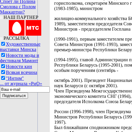
Споет ли Полина
горисполкома, секретарем Минского 
Смолова с Полом
(1983-1985), министром
Маккартни?
НАШ ПАРТНЕР
жилищно-коммунального хозяйства Б
1989), заместителем председателя Сов
Министров - председателем Госплана
РАССЫЛКА
(1990-1991), первым заместителем пре
Художественные
Совета Министров (1991-1993), замес
выставки Минска
премьер-министра Республики Белару
Новости моды и
(1994-1995), главой Администрации п
фестиваля Мамонт
Республики Беларусь (1995-2001), п
Новости кин
особым поручениям (сентябрь -
Всякая всячина
"Интим"
октябрь 2001). Президент Националь
... от журнала «РиО»
наук Беларуси (с октября 2001).
Член Президиума Межгосударственно
экономического комитета СНГ (1994),
председателя Исполкома Союза Белар
России (1996-1998), член Президиума
Министров Республики Беларусь (199
1997).
Был ближайшим сподвижником предс