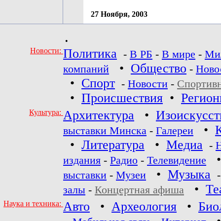
27 Ноября, 2003
•
Новости:
Политика
-
В РБ
-
В мире
-
Ми
•
Общество
компаний
-
Ново
•
Спорт
-
Новости
-
Спортив
•
Происшествия
•
Регио
Культура:
Архитектура
•
Изоискусст
•
выставки Минска
-
Галереи
•
Литература
•
Медиа
-
издания
-
Радио
-
Телевидение
•
Музыка
выставки
-
Музеи
•
Те
залы
-
Концертная афиша
Наука и техника:
Авто
•
Археология
•
Био