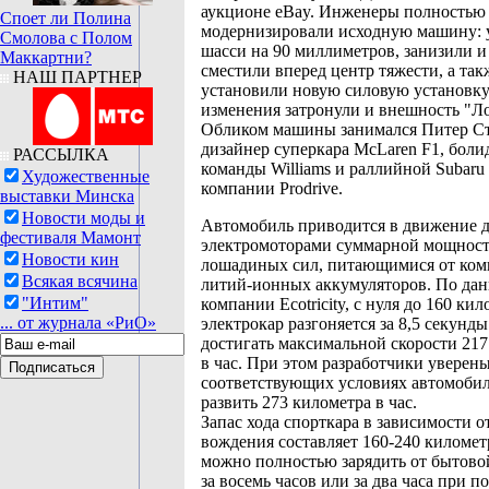
аукционе eBay. Инженеры полностью
Споет ли Полина
модернизировали исходную машину: 
Смолова с Полом
шасси на 90 миллиметров, занизили и
Маккартни?
сместили вперед центр тяжести, а так
НАШ ПАРТНЕР
установили новую силовую установку.
изменения затронули и внешность "Ло
Обликом машины занимался Питер С
дизайнер суперкара McLaren F1, бол
РАССЫЛКА
команды Williams и раллийной Subaru 
Художественные
компании Prodrive.
выставки Минска
Новости моды и
Автомобиль приводится в движение 
фестиваля Мамонт
электромоторами суммарной мощност
Новости кин
лошадиных сил, питающимися от комп
Всякая всячина
литий-ионных аккумуляторов. По да
"Интим"
компании Ecotricity, с нуля до 160 кил
... от журнала «РиО»
электрокар разгоняется за 8,5 секунд
достигать максимальной скорости 21
в час. При этом разработчики уверены
соответствующих условиях автомобил
развить 273 километра в час.
Запас хода спорткара в зависимости о
вождения составляет 160-240 километ
можно полностью зарядить от бытово
за восемь часов или за два часа при 