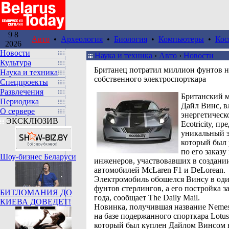
9 8
Авто
•
Археология
•
Биология
•
Компьютеры
•
Кос
2026
Новости
Наука и техника
›
Авто
›
Новости
Культура
Британец потратил миллион фунтов н
Наука и техника
собственного электроспорткара
Спецпроекты
Развлечения
Британский 
Периодика
Дайл Винс, в
О сервере
энергетическ
ЭКСКЛЮЗИВ
Ecotricity, пр
уникальный э
который был 
по его заказу
Шоу-бизнес Беларуси
инженеров, участвовавших в создани
автомобилей McLaren F1 и DeLorean.
Электромобиль обошелся Винсу в од
фунтов стерлингов, а его постройка з
БИТЛОМАНИЯ ДО
года, сообщает The Daily Mail.
КИЕВА ДОВЕДЕТ!
Новинка, получившая название Nemes
на базе подержанного спорткара Lotus
который был куплен Дайлом Винсом н