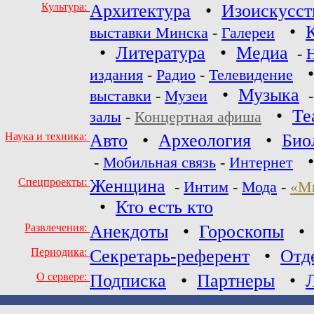
Культура:
Архитектура
•
Изоискусст
•
выставки Минска
-
Галереи
•
Литература
•
Медиа
-
издания
-
Радио
-
Телевидение
•
Музыка
выставки
-
Музеи
•
Те
залы
-
Концертная афиша
Наука и техника:
Авто
•
Археология
•
Био
-
Мобильная связь
-
Интернет
Спецпроекты:
Женщина
-
Интим
-
Мода
-
«М
•
Кто есть кто
Развлечения:
Анекдоты
•
Гороскопы
Периодика:
Секретарь-референт
•
Отд
О сервере:
Подписка
•
Партнеры
•