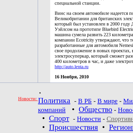
специальной станции.
Винс на своем автомобиле надеется п
Великобритании для британских элек
который был установлен в 2000 году
Уэйлсом на прототипе Bluebird Electric
машина сумела развить 223 километра 
компании Ecotricity утверждают, что 
разработанные для автомобиля Nemesi
свое продолжение в новых проектах,
электросуперкар, который сможет раз
400 километров в час, и даже электро
http://auto.lenta.ru
16 Ноября, 2010
•
Новости:
Политика
-
В РБ
-
В мире
-
Ми
•
Общество
компаний
-
Ново
•
Спорт
-
Новости
-
Спортив
•
Происшествия
•
Регио