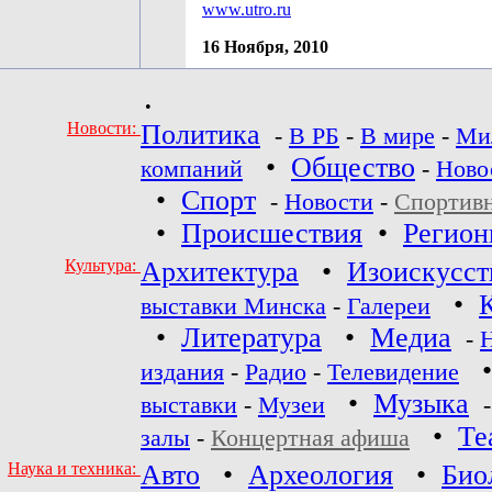
www.utro.ru
16 Ноября, 2010
•
Новости:
Политика
-
В РБ
-
В мире
-
Ми
•
Общество
компаний
-
Ново
•
Спорт
-
Новости
-
Спортив
•
Происшествия
•
Регио
Культура:
Архитектура
•
Изоискусст
•
выставки Минска
-
Галереи
•
Литература
•
Медиа
-
издания
-
Радио
-
Телевидение
•
Музыка
выставки
-
Музеи
•
Те
залы
-
Концертная афиша
Наука и техника:
Авто
•
Археология
•
Био