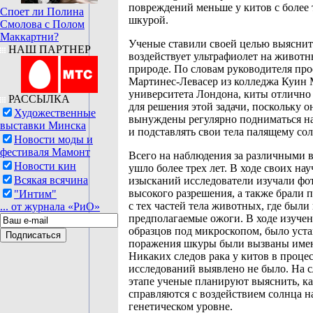
повреждений меньше у китов с более
Споет ли Полина
шкурой.
Смолова с Полом
Маккартни?
Ученые ставили своей целью выяснит
НАШ ПАРТНЕР
воздействует ультрафиолет на животн
природе. По словам руководителя пр
Мартинес-Левасер из колледжа Куин
университета Лондона, киты отлично
РАССЫЛКА
для решения этой задачи, поскольку о
Художественные
вынуждены регулярно подниматься на
выставки Минска
и подставлять свои тела палящему сол
Новости моды и
фестиваля Мамонт
Всего на наблюдения за различными 
Новости кин
ушло более трех лет. В ходе своих на
Всякая всячина
изысканий исследователи изучали ф
высокого разрешения, а также брали 
"Интим"
с тех частей тела животных, где был
... от журнала «РиО»
предполагаемые ожоги. В ходе изучен
образцов под микроскопом, было уста
поражения шкуры были вызваны имен
Никаких следов рака у китов в проце
исследований выявлено не было. На
этапе ученые планируют выяснить, к
справляются с воздействием солнца н
генетическом уровне.