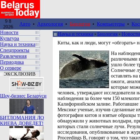
9 8
Авто
•
Археология
•
Биология
•
Компьютеры
•
Кос
2026
Новости
Наука и техника
›
Биология
›
Новости
Культура
Киты, как и люди, могут «обгорать» н
Наука и техника
Спецпроекты
На наблюдени
Развлечения
различными 
Периодика
ушло более тр
О сервере
Солнечные л
ЭКСКЛЮЗИВ
оставлять на
ожоги, анало
которые мож
человек, утверждают исследователи н
Шоу-бизнес Беларуси
наблюдения за более чем 150 млекоп
Калифорнийском заливе. Работавшие
Мексике ученые, изучив сделанные и
фотографии китов и взятые образцы т
БИТЛОМАНИЯ ДО
обнаружили у животных волдыри, п
КИЕВА ДОВЕДЕТ!
которых стали солнечные лучи. Резул
исследования, опубликованные в жур
Proceedings B, говорят о том, что таки