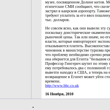
музее, посвященном Долине китов. М
египетские СМИ сообщают, что скеле
застрял в каирском аэропорту. Тамож
требуют уплатить за его ввоз пошлин
тыс. долларов.
Не совсем ясно, как они вывели эту с
поскольку доисторические окаменело
рыночной цены. Так или иначе, но ег
власти, которые импортируют экспона
отказываются платить. Высокопоста
чиновник в министерстве туризма пр
что проблему необходимо срочно реши
она обернется для Египта "большим с
Профессор Гингерич шутит по этому п
ему потребовалось два с половиной г
вывезти находку в США, а теперь на 
возвращение в Египет может уйти сто
времени.
http://www.bbc.co.uk
16 Ноября, 2010
•