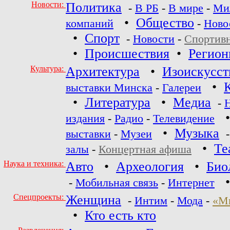
Новости:
Политика
-
В РБ
-
В мире
-
Ми
•
Общество
компаний
-
Ново
•
Спорт
-
Новости
-
Спортив
•
Происшествия
•
Регио
Культура:
Архитектура
•
Изоискусст
•
выставки Минска
-
Галереи
•
Литература
•
Медиа
-
издания
-
Радио
-
Телевидение
•
Музыка
выставки
-
Музеи
•
Те
залы
-
Концертная афиша
Наука и техника:
Авто
•
Археология
•
Био
-
Мобильная связь
-
Интернет
Спецпроекты:
Женщина
-
Интим
-
Мода
-
«М
•
Кто есть кто