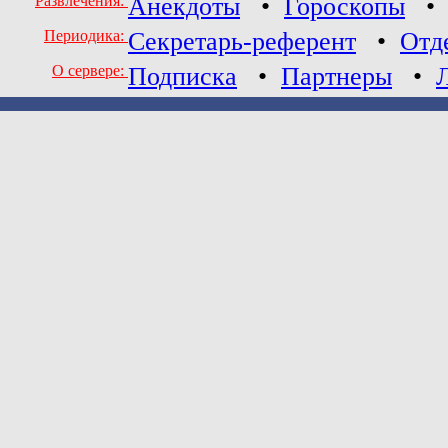
Развлечения:
Анекдоты
•
Гороскопы
Периодика:
Секретарь-референт
•
Отд
О сервере:
Подписка
•
Партнеры
•