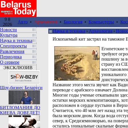
9 8
Авто
•
Археология
•
Биология
•
Компьютеры
•
Кос
2026
Новости
Наука и техника
›
Археология
›
Ново
Культура
Ископаемый кит застрял на таможне 
Наука и техника
Спецпроекты
Египетские 
Развлечения
требуют огр
Периодика
пошлину за в
О сервере
страну из С
ЭКСКЛЮЗИВ
восстановлен
уникального 
доисторическ
Название этого места звучит как Вади
Шоу-бизнес Беларуси
переводе с арабского означает Долина
Многие годы ученые откапывали здес
остатки морских млекопитающих, хот
расположен в сердце пустыни в Верх
БИТЛОМАНИЯ ДО
Считается, что 40 млн лет назад эта т
КИЕВА ДОВЕДЕТ!
была морским дном. Когда вода отсту
север, к Средиземноморью, на поверх
остались уникальные скальные форма