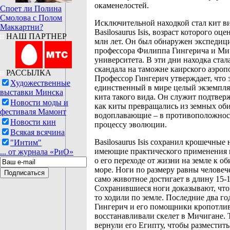
окаменелостей.
Споет ли Полина
Смолова с Полом
Исключительной находкой стал кит в
Маккартни?
Basilosaurus Isis, возраст которого оце
НАШ ПАРТНЕР
млн лет. Он был обнаружен экспедиц
профессора Филиппа Гингерича и Ми
университета. В эти дни находка ста
скандала на таможне каирского аэроп
РАССЫЛКА
Профессор Гингерич утверждает, что 
Художественные
единственный в мире целый экземпля
выставки Минска
кита такого вида. Он служит подтвер
Новости моды и
как киты превращались из земных оби
фестиваля Мамонт
водоплавающие – в противоположнос
Новости кин
процессу эволюции.
Всякая всячина
Basilosaurus Isis сохранил крошечные 
"Интим"
имеющие практического применения
... от журнала «РиО»
о его переходе от жизни на земле к о
море. Ноги по размеру равны человеч
само животное достигает в длину 15-1
Сохранившиеся ноги доказывают, что
то ходили по земле. Последние два го
Гингерич и его помощники кропотли
восстанавливали скелет в Мичигане. 
вернули его Египту, чтобы разместить