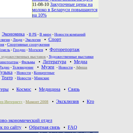
11-08-10
Закупочные цены на
молоко в Беларуси повышаются
на 10%
•
Экономика
-
В РБ
-
В мире
-
Новости компаний
•
Спорт
елигия
-
Люди
-
Экология
тия
-
Спортивные сооружения
•
Фоторепортаж
Гомель
-
Гродно
-
Могилев
 художественных выставок
-
Художественные выставки
•
Литература
•
Медиа
инотеатры
-
Фильмы
•
Музеи
Радио
-
Телевидение
-
Новости
-
Афиша
узыка
-
Новости
-
Концертные
•
Театр
-
Новoсти
-
Минские
теры
•
Космос
•
Медицина
•
Связь
•
Эксклюзив
•
Кто
ер Интернет»
-
Мамонт 2008
ово-экономический отдел
к по сайту
•
Обратная связь
•
FAQ