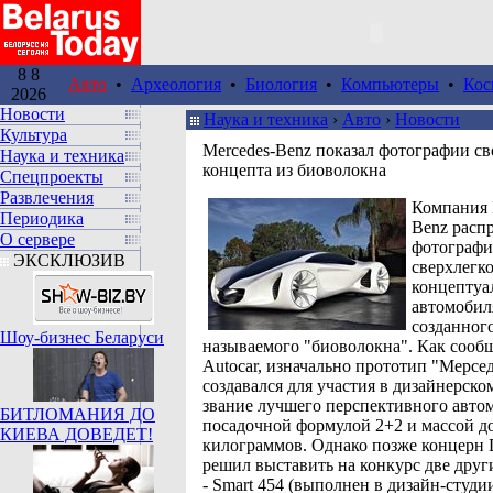
8 8
Авто
•
Археология
•
Биология
•
Компьютеры
•
Кос
2026
Новости
Наука и техника
›
Авто
›
Новости
Культура
Mercedes-Benz показал фотографии св
Наука и техника
концепта из биоволокна
Спецпроекты
Развлечения
Компания 
Периодика
Benz расп
О сервере
фотограф
ЭКСКЛЮЗИВ
сверхлегк
концептуа
автомобил
созданного
Шоу-бизнес Беларуси
называемого "биоволокна". Как сооб
Autocar, изначально прототип "Мерсе
создавался для участия в дизайнерско
звание лучшего перспективного авто
БИТЛОМАНИЯ ДО
посадочной формулой 2+2 и массой д
КИЕВА ДОВЕДЕТ!
килограммов. Однако позже концерн 
решил выставить на конкурс две друг
- Smart 454 (выполнен в дизайн-студи