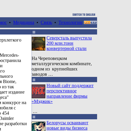
мос
•
Медицина
•
Связь
•
Технологии
Северсталь выпустила
ерхлегкого
200 млн.тонн
конвертерной стали
Mercedes-
На Череповецком
ространила
металлургическом комбинате,
ии
одном из крупнейших
ого
заводов …
льного
я Biome,
Новый сайт поддержит
 из так
перспективное
щает издание
направление фирмы
деса"
«Мэджик»
м конкурсе на
мобиля с
…
о 454
Daimler
Белорусы осваивают
ие разработки
новые виды бизнеса
и