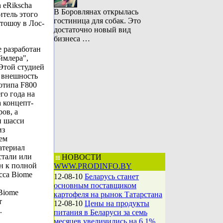
 eRikscha
В Боровлянах открылась
итель этого
гостиница для собак. Это
втошоу в Лос-
достаточно новый вид
бизнеса …
 разработан
ймлера",
Этой студией
л внешность
отипа F800
го года на
 концепт-
ов, а
и шасси
из
ем
атериал
стали или
НОВОСТИ
ен к полной
WWW.PRODINFO.BY
сса Biome
12-08-10
Беларусь станет
основным поставщиком
Biome
картофеля на рынок Татарстана
т
12-08-10
Цены на продукты
.
питания в Беларуси за семь
месяцев увеличились на 6,1%