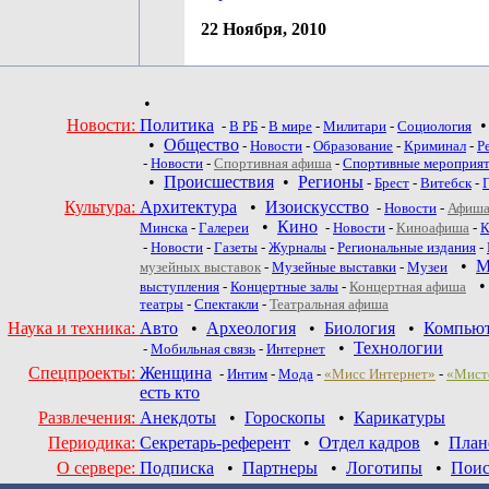
22 Ноября, 2010
•
Новости:
Политика
-
В РБ
-
В мире
-
Милитари
-
Социология
•
Общество
-
Новости
-
Образование
-
Криминал
-
Р
-
Новости
-
Спортивная афиша
-
Спортивные мероприя
•
Происшествия
•
Регионы
-
Брест
-
Витебск
-
Культура:
Архитектура
•
Изоискусство
-
Новости
-
Афиша
•
Кино
Минска
-
Галереи
-
Новости
-
Киноафиша
-
К
-
Новости
-
Газеты
-
Журналы
-
Региональные издания
-
•
М
музейных выставок
-
Музейные выставки
-
Музеи
выступления
-
Концертные залы
-
Концертная афиша
театры
-
Спектакли
-
Театральная афиша
Наука и техника:
Авто
•
Археология
•
Биология
•
Компью
•
Технологии
-
Мобильная связь
-
Интернет
Спецпроекты:
Женщина
-
Интим
-
Мода
-
«Мисс Интернет»
-
«Мист
есть кто
Развлечения:
Анекдоты
•
Гороскопы
•
Карикатуры
Периодика:
Секретарь-референт
•
Отдел кадров
•
План
О сервере:
Подписка
•
Партнеры
•
Логотипы
•
Поис