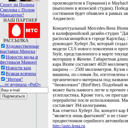
производителя в Германии) и Maybach
Споет ли Полина
(выполнен в японской студии). Побед
Смолова с Полом
состязания будет объявлен в рамках а
Маккартни?
Анджелесе.
НАШ ПАРТНЕР
Концептуальный Mercedes-Benz Biome
в калифорнийской дизайн-студии "Да
располагающейся в городе Карлсбад. 
РАССЫЛКА
руководит Хуберт Ли, который созда
Художественные
модели CLS нового поколения и прот
выставки Минска
Style, представленного в марте текуще
Новости моды и
моторшоу в Женеве. Габаритная длина
фестиваля Мамонт
кара Biome составляет 4020 миллиметр
Новости кин
ширина — 2500 миллиметров. Кузов 
Всякая всячина
машины, по словам Ли, изготовлены 
"Интим"
органического материала под названи
... от журнала «РиО»
"биоволокно" (BioFibre). Подобный м
может быть намного легче и прочнее 
углепластика. Кроме того, он пригод
переработке после использования. Ма
составляет 394 килограмма.
Как отметил Хуберт Ли, концепт-кар 
"является лишь фантазией" и не стане
предвестником серийного автомобиля
http://auto.lenta.ru