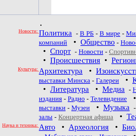
•
Новости:
Политика
-
В РБ
-
В мире
-
Ми
•
Общество
компаний
-
Ново
•
Спорт
-
Новости
-
Спортив
•
Происшествия
•
Регио
Культура:
Архитектура
•
Изоискусст
•
выставки Минска
-
Галереи
•
Литература
•
Медиа
-
издания
-
Радио
-
Телевидение
•
Музыка
выставки
-
Музеи
•
Те
залы
-
Концертная афиша
Наука и техника:
Авто
•
Археология
•
Био