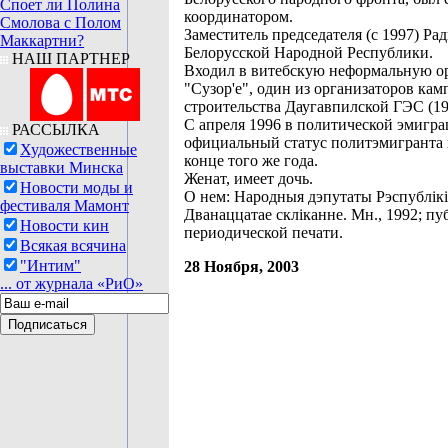
Споет ли Полина
координатором.
Смолова с Полом
Заместитель председателя (с 1997) Ра
Маккартни?
Белорусской Народной Республики.
НАШ ПАРТНЕР
Входил в витебскую неформальную о
"Сузор'е", один из организаторов ка
строительства Даугавпилской ГЭС (19
С апреля 1996 в политической эмигр
РАССЫЛКА
официальный статус политэмигранта 
Художественные
конце того же года.
выставки Минска
Женат, имеет дочь.
Новости моды и
О нем: Народныя дэпутаты Рэспублікі
фестиваля Мамонт
Дванаццатае скліканне. Мн., 1992; п
Новости кин
периодической печати.
Всякая всячина
"Интим"
28 Ноября, 2003
... от журнала «РиО»