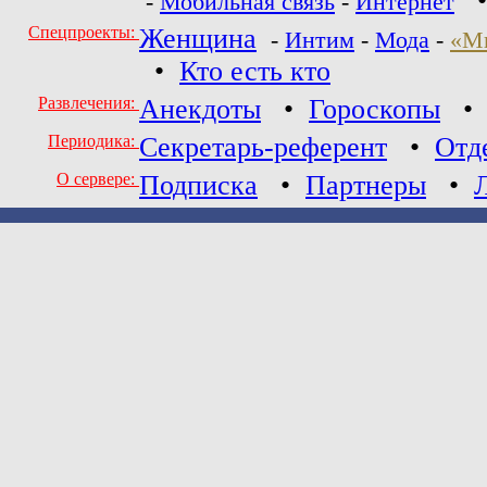
-
Мобильная связь
-
Интернет
Спецпроекты:
Женщина
-
Интим
-
Мода
-
«М
•
Кто есть кто
Развлечения:
Анекдоты
•
Гороскопы
Периодика:
Секретарь-референт
•
Отд
О сервере:
Подписка
•
Партнеры
•