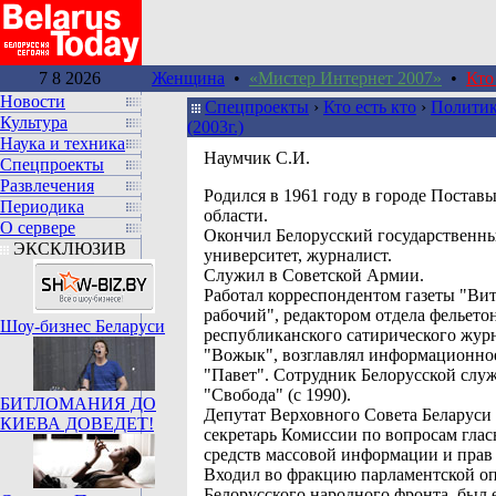
7 8 2026
Женщина
•
«Мистер Интернет 2007»
•
Кто
Новости
Спецпроекты
›
Кто есть кто
›
Политик
Культура
(2003г.)
Наука и техника
Наумчик С.И.
Спецпроекты
Развлечения
Pодился в 1961 году в городе Постав
Периодика
области.
О сервере
Окончил Белорусский государственн
ЭКСКЛЮЗИВ
университет, журналист.
Служил в Советской Армии.
Работал корреспондентом газеты "Ви
рабочий", редактором отдела фельето
Шоу-бизнес Беларуси
республиканского сатирического жур
"Вожык", возглавлял информационное
"Павет". Сотрудник Белорусской слу
"Свобода" (с 1990).
БИТЛОМАНИЯ ДО
Депутат Верховного Совета Беларуси 
КИЕВА ДОВЕДЕТ!
секретарь Комиссии по вопросам глас
средств массовой информации и прав 
Входил во фракцию парламентской о
Белорусского народного фронта, был 