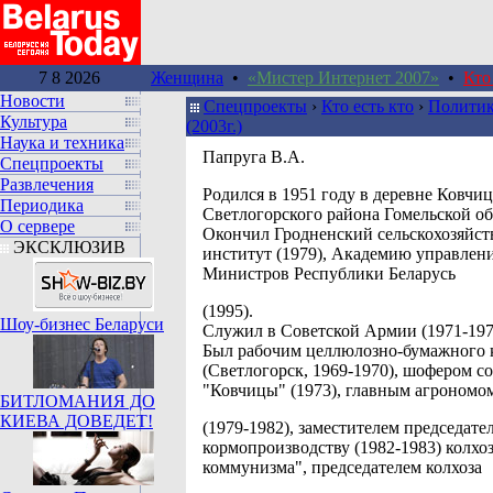
7 8 2026
Женщина
•
«Мистер Интернет 2007»
•
Кто
Новости
Спецпроекты
›
Кто есть кто
›
Политик
Культура
(2003г.)
Наука и техника
Папруга В.А.
Спецпроекты
Развлечения
Родился в 1951 году в деревне Ковчиц
Периодика
Светлогорского района Гомельской об
О сервере
Окончил Гродненский сельскохозяйс
ЭКСКЛЮЗИВ
институт (1979), Академию управлен
Министров Республики Беларусь
(1995).
Шоу-бизнес Беларуси
Служил в Советской Армии (1971-197
Был рабочим целлюлозно-бумажного 
(Светлогорск, 1969-1970), шофером со
"Ковчицы" (1973), главным агрономо
БИТЛОМАНИЯ ДО
КИЕВА ДОВЕДЕТ!
(1979-1982), заместителем председате
кормопроизводству (1982-1983) колхо
коммунизма", председателем колхоза