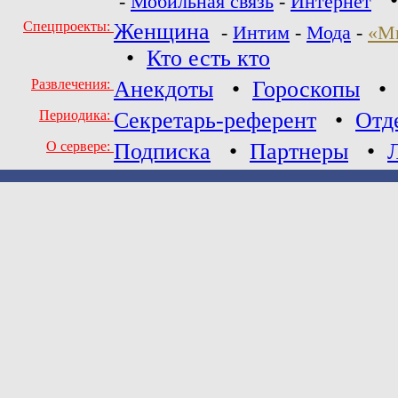
-
Мобильная связь
-
Интернет
Спецпроекты:
Женщина
-
Интим
-
Мода
-
«М
•
Кто есть кто
Развлечения:
Анекдоты
•
Гороскопы
Периодика:
Секретарь-референт
•
Отд
О сервере:
Подписка
•
Партнеры
•