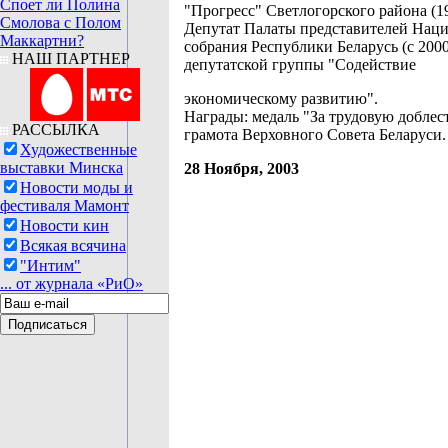
Споет ли Полина
"Прогресс" Светлогорского района (19
Смолова с Полом
Депутат Палаты представителей Нац
Маккартни?
собрания Республики Беларусь (с 2000
НАШ ПАРТНЕР
депутатской группы "Содействие
экономическому развитию".
Награды: медаль "За трудовую доблес
РАССЫЛКА
грамота Верховного Совета Беларуси.
Художественные
выставки Минска
28 Ноября, 2003
Новости моды и
фестиваля Мамонт
Новости кин
Всякая всячина
"Интим"
... от журнала «РиО»