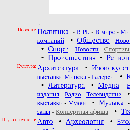
•
Новости:
Политика
-
В РБ
-
В мире
-
Ми
•
Общество
компаний
-
Ново
•
Спорт
-
Новости
-
Спортив
•
Происшествия
•
Регио
Культура:
Архитектура
•
Изоискусст
•
выставки Минска
-
Галереи
•
Литература
•
Медиа
-
издания
-
Радио
-
Телевидение
•
Музыка
выставки
-
Музеи
•
Те
залы
-
Концертная афиша
Наука и техника:
Авто
•
Археология
•
Био