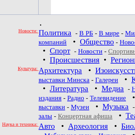
•
Новости:
Политика
-
В РБ
-
В мире
-
Ми
•
Общество
компаний
-
Ново
•
Спорт
-
Новости
-
Спортив
•
Происшествия
•
Регио
Культура:
Архитектура
•
Изоискусст
•
выставки Минска
-
Галереи
•
Литература
•
Медиа
-
издания
-
Радио
-
Телевидение
•
Музыка
выставки
-
Музеи
•
Те
залы
-
Концертная афиша
Наука и техника:
Авто
•
Археология
•
Био