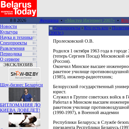
8 8 2026
Женщина
•
«Мистер Интернет 2007»
•
Кто
Новости
Спецпроекты
›
Кто есть кто
›
Политик
Культура
(2003г.)
Наука и техника
Пролесковский О.В.
Спецпроекты
Развлечения
Родился 1 октября 1963 года в городе
Периодика
(теперь Сергиев Посад) Московской о
О сервере
(Россия).
ЭКСКЛЮЗИВ
Окончил Минское высшее инженерное
ракетное училище противовоздушной
(1985), инженер-радиотехник;
Шоу-бизнес Беларуси
Белорусский государственный универс
юрист.
Служил в Группе советских войск в Г
Работал в Минском высшем инженер
БИТЛОМАНИЯ ДО
ракетном училище противовоздушно
КИЕВА ДОВЕДЕТ!
(1990-1997), в Военной академии
Республики Беларусь; в Службе безоп
президента Республики Беларусь (1997