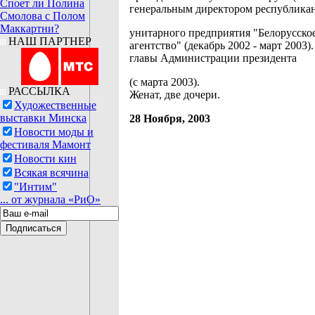
Споет ли Полина
генеральным директором республика
Смолова с Полом
Маккартни?
унитарного предприятия "Белорусско
НАШ ПАРТНЕР
агентство" (декабрь 2002 - март 2003)
главы Администрации президента
(с марта 2003).
РАССЫЛКА
Женат, две дочери.
Художественные
выставки Минска
28 Ноября, 2003
Новости моды и
фестиваля Мамонт
Новости кин
Всякая всячина
"Интим"
... от журнала «РиО»