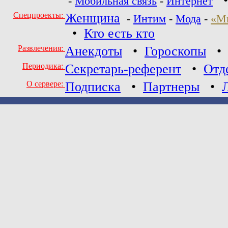
-
Мобильная связь
-
Интернет
Спецпроекты:
Женщина
-
Интим
-
Мода
-
«М
•
Кто есть кто
Развлечения:
Анекдоты
•
Гороскопы
Периодика:
Секретарь-референт
•
Отд
О сервере:
Подписка
•
Партнеры
•