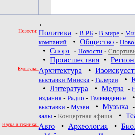
•
Новости:
Политика
-
В РБ
-
В мире
-
Ми
•
Общество
компаний
-
Ново
•
Спорт
-
Новости
-
Спортив
•
Происшествия
•
Регио
Культура:
Архитектура
•
Изоискусст
•
выставки Минска
-
Галереи
•
Литература
•
Медиа
-
издания
-
Радио
-
Телевидение
•
Музыка
выставки
-
Музеи
•
Те
залы
-
Концертная афиша
Наука и техника:
Авто
•
Археология
•
Био