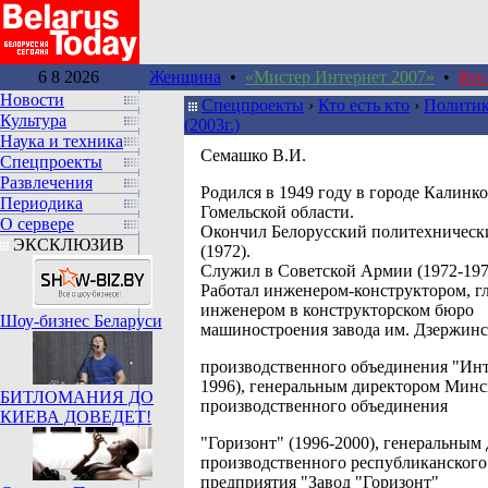
6 8 2026
Женщина
•
«Мистер Интернет 2007»
•
Кто
Новости
Спецпроекты
›
Кто есть кто
›
Политик
Культура
(2003г.)
Наука и техника
Семашко В.И.
Спецпроекты
Развлечения
Родился в 1949 году в городе Калинк
Периодика
Гомельской области.
О сервере
Окончил Белорусский политехническ
ЭКСКЛЮЗИВ
(1972).
Служил в Советской Армии (1972-197
Работал инженером-конструктором, 
инженером в конструкторском бюро
Шоу-бизнес Беларуси
машиностроения завода им. Дзержинс
производственного объединения "Инт
1996), генеральным директором Минс
БИТЛОМАНИЯ ДО
производственного объединения
КИЕВА ДОВЕДЕТ!
"Горизонт" (1996-2000), генеральным
производственного республиканского
предприятия "Завод "Горизонт"