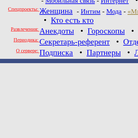
-
Мобильная связь
-
Интернет
Спецпроекты:
Женщина
-
Интим
-
Мода
-
«М
•
Кто есть кто
Развлечения:
Анекдоты
•
Гороскопы
Периодика:
Секретарь-референт
•
Отд
О сервере:
Подписка
•
Партнеры
•