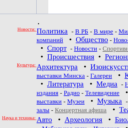
•
Новости:
Политика
-
В РБ
-
В мире
-
Ми
•
Общество
компаний
-
Ново
•
Спорт
-
Новости
-
Спортив
•
Происшествия
•
Регио
Культура:
Архитектура
•
Изоискусст
•
выставки Минска
-
Галереи
•
Литература
•
Медиа
-
издания
-
Радио
-
Телевидение
•
Музыка
выставки
-
Музеи
•
Те
залы
-
Концертная афиша
Наука и техника:
Авто
•
Археология
•
Био