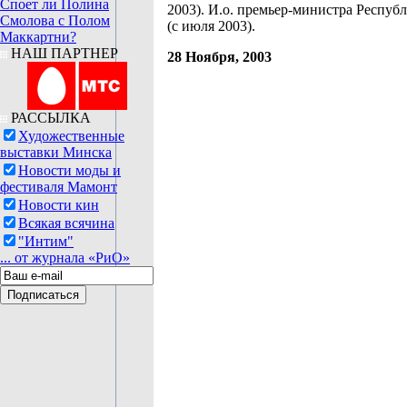
Споет ли Полина
2003). И.о. премьер-министра Респуб
Смолова с Полом
(с июля 2003).
Маккартни?
НАШ ПАРТНЕР
28 Ноября, 2003
РАССЫЛКА
Художественные
выставки Минска
Новости моды и
фестиваля Мамонт
Новости кин
Всякая всячина
"Интим"
... от журнала «РиО»