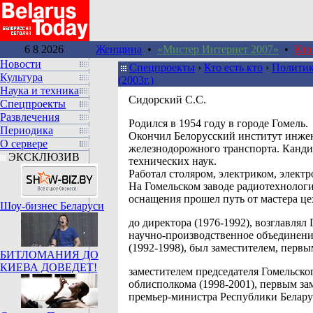
6 8 2026
Женщина
•
«Мистер Интернет 2007»
•
Кто
Новости
Спецпроекты
›
Кто есть кто
›
Политик
Культура
(2003г.)
Наука и техника
Сидорский С.С.
Спецпроекты
Развлечения
Родился в 1954 году в городе Гомель.
Периодика
Окончил Белорусский институт инже
О сервере
железнодорожного транспорта. Канди
ЭКСКЛЮЗИВ
технических наук.
Работал столяром, электриком, элект
На Гомельском заводе радиотехнолог
оснащения прошел путь от мастера це
Шоу-бизнес Беларуси
до директора (1976-1992), возглавлял
научно-производственное объединени
(1992-1998), был заместителем, первы
БИТЛОМАНИЯ ДО
КИЕВА ДОВЕДЕТ!
заместителем председателя Гомельско
облисполкома (1998-2001), первым за
премьер-министра Республики Беларус