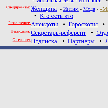
-
Мобильная связь
-
Интернет
Спецпроекты:
Женщина
-
Интим
-
Мода
-
«М
•
Кто есть кто
Развлечения:
Анекдоты
•
Гороскопы
Периодика:
Секретарь-референт
•
Отд
О сервере:
Подписка
•
Партнеры
•