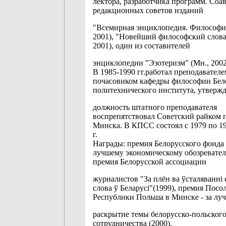
лектора, разработчика программ. Соав
редакционных советов изданий
"Всемирная энциклопедия. Философия
2001), "Новейший философский слова
2001), один из составителей
энциклопедии "Эзотеризм" (Мн., 2002
В 1985-1990 гг.работал преподавателе
почасовиком кафедры философии Бел
политехнического института, утверж
должность штатного преподавателя
воспрепятствовал Советский райком п
Минска. В КПСС состоял с 1979 по 19
г.
Награды: премия Белорусского фонда 
лучшему экономическому обозревател
премия Белорусской ассоциации
журналистов "За плён ва ўсталяванні
слова ў Беларусі"(1999), премия Посо
Республики Польша в Минске - за лу
раскрытие темы белорусско-польског
сотрудничества (2000).