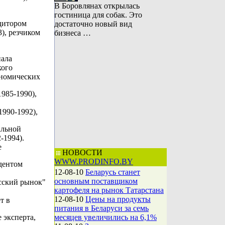
В Боровлянах открылась
гостиница для собак. Это
едитором
достаточно новый вид
), резчиком
бизнеса …
ала
кого
ономических
985-1990),
990-1992),
альной
-1994).
е
НОВОСТИ
WWW.PRODINFO.BY
дентом
12-08-10
Беларусь станет
основным поставщиком
сский рынок"
картофеля на рынок Татарстана
12-08-10
Цены на продукты
т в
питания в Беларуси за семь
 эксперта,
месяцев увеличились на 6,1%