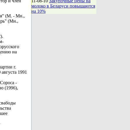
тор и член
11-08-10
Закупочные цены на
молоко в Беларуси повышаются
на 10%
" (М. - Мн.,
рь" (Мн.,
).
м-
орусского
дению на
артии г.
 августа 1991
Сороса -
ю (1996),
 свабоды
льства
чшее
о