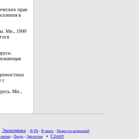
ических прав
аселения в
ы. Мн., 1999
гося
арусь:
кружающая
ценностных
е с
русь. Мн.,
•
Экономика
-
В РБ
-
В мире
-
Новости компаний
•
Спорт
елигия
-
Люди
-
Экология