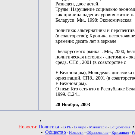
Разведен, двое детей.
Труды: Нарушение социально-эконом
как причина падения уровня жизни н
Беларуси. Мн., 1998; Экономическая
политика: альтернативы и перспектив
(в соавторстве); Хроника несостоявше
времени: десять лет в зеркале
"Белорусского рынка". Мн., 2000; Бел
политическая история - анатомия - о
среда. СПб., 2001 (в соавторстве с
Е.Вежновцом); Молодежь: динамика 
ориентаций. СПб., 2001 (в соавторств
Е.Вежновцом).
О нем: Кто есть кто в Республике Бела
1999. С.241.
28 Ноября, 2003
•
Новости:
Политика
-
В РБ
-
В мире
-
Милитари
-
Социология
•
Общество
-
Новости
-
Образование
-
Криминал
-
Р