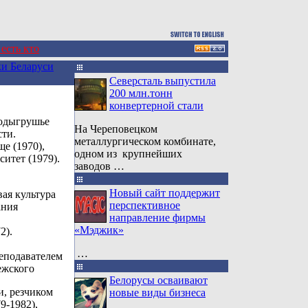
 есть кто
и Беларуси
Северсталь выпустила
200 млн.тонн
конвертерной стали
Подыгрушье
На Череповецком
ти.
металлургическом комбинате,
е (1970),
одном из крупнейших
итет (1979).
заводов …
Новый сайт поддержит
вая культура
перспективное
ания
направление фирмы
«Мэджик»
2).
…
реподавателем
ежского
Белорусы осваивают
и, резчиком
новые виды бизнеса
9-1982),