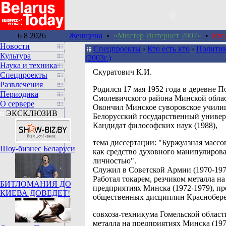
6 8 2026
Женщина
•
«Мистер Интернет 2007»
•
Кто
Новости
Спецпроекты
›
Кто есть кто
›
Политик
Культура
(2003г.)
Наука и техника
Скуратович К.И.
Спецпроекты
Развлечения
Родился 17 мая 1952 года в деревне 
Периодика
Смолевичского района Минской облас
О сервере
Окончил Минское суворовское училищ
ЭКСКЛЮЗИВ
Белорусский государственный универс
Кандидат философских наук (1988),
тема диссертации: "Буржуазная массо
Шоу-бизнес Беларуси
как средство духовного манипулиров
личностью".
Служил в Советской Армии (1970-197
Работал токарем, резчиком металла на
БИТЛОМАНИЯ ДО
предприятиях Минска (1972-1979), п
КИЕВА ДОВЕДЕТ!
общественных дисциплин Краснобер
совхоза-техникума Гомельской област
металла на предприятиях Минска (197