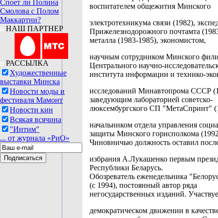
Споет ли Полина
воспитателем общежития Минского
Смолова с Полом
Маккартни?
электротехникума связи (1982), эксп
НАШ ПАРТНЕР
Прижелезнодорожного почтамта (1983
металла (1983-1985), экономистом,
научным сотрудником Минского фили
РАССЫЛКА
Центрального научно-исследовательс
Художественные
института информации и технико-эк
выставки Минска
исследований Минавтопрома СССР (1
Новости моды и
заведующим лабораторией советско-
фестиваля Мамонт
люксембургского СП "МетаСпринт" (1
Новости кин
Всякая всячина
начальником отдела управления соци
"Интим"
защиты Минского горисполкома (1992
... от журнала «РиО»
Чиновничью должность оставил посл
избрания А.Лукашенко первым прези
Республики Беларусь.
Обозреватель еженедельника "Белору
(с 1994), постоянный автор ряда
негосударственных изданий. Участвуе
демократическом движении в качестве