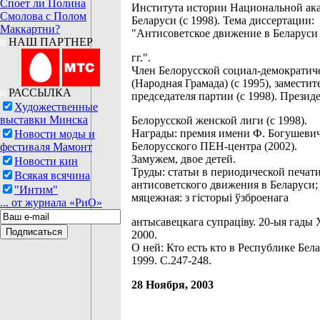
Споет ли Полина
Института истории Национальной ак
Смолова с Полом
Беларуси (с 1998). Тема диссертации:
Маккартни?
"Антисоветское движение в Беларуси
НАШ ПАРТНЕР
гг.".
Член Белорусской социал-демократич
(Народная Грамада) (с 1995), заместит
РАССЫЛКА
председателя партии (с 1998). Презид
Художественные
выставки Минска
Белорусской женской лиги (с 1998).
Награды: премия имени Ф. Богушеви
Новости моды и
Белорусского ПЕН-центра (2002).
фестиваля Мамонт
Замужем, двое детей.
Новости кин
Труды: статьи в периодической печат
Всякая всячина
антисоветского движения в Беларуси;
"Интим"
мяцежная: з гісторыі ўзброенага
... от журнала «РиО»
антысавецкага супраціву. 20-ыя гады 
2000.
О ней: Кто есть кто в Республике Бела
1999. С.247-248.
28 Ноября, 2003