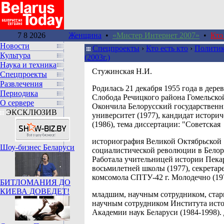
7 8 2026
Женщина
•
«Мистер Интернет 2007»
•
Кто
Новости
Спецпроекты
›
Кто есть кто
›
Политик
Культура
(2003г.)
Наука и техника
Стужинская Н.И.
Спецпроекты
Развлечения
Родилась 21 декабря 1955 года в дере
Периодика
Слобода Речицкого района Гомельской
О сервере
Окончила Белорусский государствен
ЭКСКЛЮЗИВ
университет (1977), кандидат историч
(1986), тема диссертации: "Советская
историография Великой Октябрьской
Шоу-бизнес Беларуси
социалистической революции в Белор
Работала учительницей истории Пека
восьмилетней школы (1977), секретар
комсомола СПТУ-42 г. Молодечно (19
БИТЛОМАНИЯ ДО
КИЕВА ДОВЕДЕТ!
младшим, научным сотрудником, ста
научным сотрудником Института ист
Академии наук Беларуси (1984-1998).