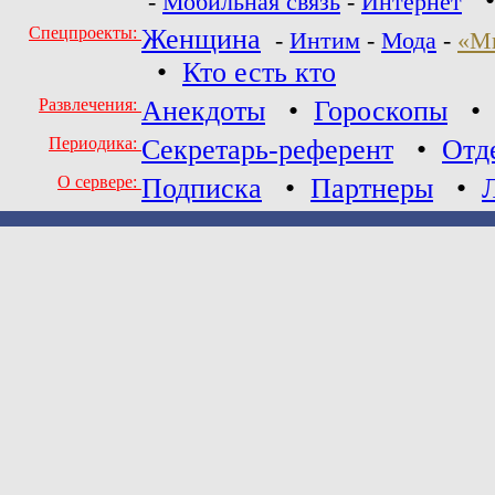
-
Мобильная связь
-
Интернет
Спецпроекты:
Женщина
-
Интим
-
Мода
-
«М
•
Кто есть кто
Развлечения:
Анекдоты
•
Гороскопы
Периодика:
Секретарь-референт
•
Отд
О сервере:
Подписка
•
Партнеры
•