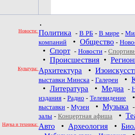
•
Новости:
Политика
-
В РБ
-
В мире
-
Ми
•
Общество
компаний
-
Ново
•
Спорт
-
Новости
-
Спортив
•
Происшествия
•
Регио
Культура:
Архитектура
•
Изоискусст
•
выставки Минска
-
Галереи
•
Литература
•
Медиа
-
издания
-
Радио
-
Телевидение
•
Музыка
выставки
-
Музеи
•
Те
залы
-
Концертная афиша
Наука и техника:
Авто
•
Археология
•
Био