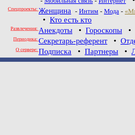
-
Мобильная связь
-
Интернет
Спецпроекты:
Женщина
-
Интим
-
Мода
-
«М
•
Кто есть кто
Развлечения:
Анекдоты
•
Гороскопы
Периодика:
Секретарь-референт
•
Отд
О сервере:
Подписка
•
Партнеры
•