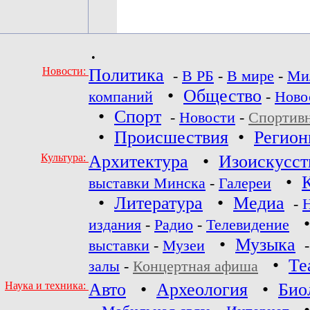
•
Новости:
Политика
-
В РБ
-
В мире
-
Ми
•
Общество
компаний
-
Ново
•
Спорт
-
Новости
-
Спортив
•
Происшествия
•
Регио
Культура:
Архитектура
•
Изоискусст
•
выставки Минска
-
Галереи
•
Литература
•
Медиа
-
издания
-
Радио
-
Телевидение
•
Музыка
выставки
-
Музеи
•
Те
залы
-
Концертная афиша
Наука и техника:
Авто
•
Археология
•
Био