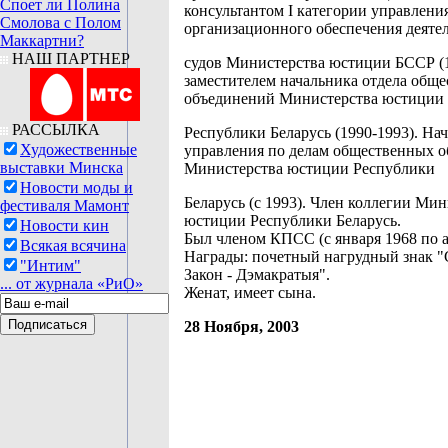
Споет ли Полина
консультантом I категории управлени
Смолова с Полом
организационного обеспечения деяте
Маккартни?
НАШ ПАРТНЕР
судов Министерства юстиции БССР (1
заместителем начальника отдела общ
объединений Министерства юстиции
РАССЫЛКА
Республики Беларусь (1990-1993). На
Художественные
управления по делам общественных 
выставки Минска
Министерства юстиции Республики
Новости моды и
Беларусь (с 1993). Член коллегии Мин
фестиваля Мамонт
юстиции Республики Беларусь.
Новости кин
Был членом КПСС (с января 1968 по а
Всякая всячина
Награды: почетный нагрудный знак "
"Интим"
Закон - Дэмакратыя".
... от журнала «РиО»
Женат, имеет сына.
28 Ноября, 2003