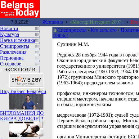
7 8 2026
Женщина
•
«Мистер Интернет 2007»
•
Кто
Новости
Спецпроекты
›
Кто есть кто
›
Политик
Культура
(2003г.)
Наука и техника
Сухинин М.М.
Спецпроекты
Развлечения
Родился 28 ноября 1944 года в городе
Периодика
Окончил юридический факультет Бело
О сервере
государственного университета (1981)
ЭКСКЛЮЗИВ
Работал слесарем (1960-1963, 1964-196
1972); грузчиком Минского тракторно
(1963-1964); председателем завкома
Шоу-бизнес Беларуси
профсоюза, инженером-технологом, м
старшим мастером, начальником отде
и сбыта, юрисконсультом
БИТЛОМАНИЯ ДО
медремзавода (1972-1981); судьей суда
КИЕВА ДОВЕДЕТ!
Первомайского района города Минска 
старшим консультантом управления с
органов Министерства юстиции БССР 