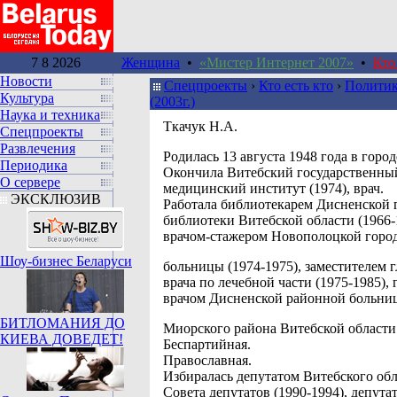
7 8 2026
Женщина
•
«Мистер Интернет 2007»
•
Кто
Новости
Спецпроекты
›
Кто есть кто
›
Политик
Культура
(2003г.)
Наука и техника
Ткачук Н.А.
Спецпроекты
Развлечения
Родилась 13 августа 1948 года в горо
Периодика
Окончила Витебский государственны
О сервере
медицинский институт (1974), врач.
ЭКСКЛЮЗИВ
Работала библиотекарем Дисненской 
библиотеки Витебской области (1966-
врачом-cтажером Новополоцкой горо
Шоу-бизнес Беларуси
больницы (1974-1975), заместителем 
врача по лечебной части (1975-1985),
врачом Дисненской районной больни
БИТЛОМАНИЯ ДО
Миорского района Витебской области 
КИЕВА ДОВЕДЕТ!
Беспартийная.
Православная.
Избиралась депутатом Витебского об
Совета депутатов (1990-1994), депута