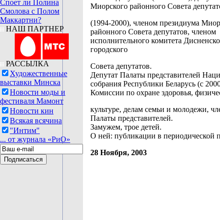
Споет ли Полина
Миорского районного Совета депутат
Смолова с Полом
Маккартни?
(1994-2000), членом президиума Мио
НАШ ПАРТНЕР
районного Совета депутатов, членом
исполнительного комитета Дисненско
городского
РАССЫЛКА
Совета депутатов.
Художественные
Депутат Палаты представителей Нац
выставки Минска
собрания Республики Беларусь (с 2000
Новости моды и
Комиссии по охране здоровья, физиче
фестиваля Мамонт
культуре, делам семьи и молодежи, чл
Новости кин
Палаты представителей.
Всякая всячина
Замужем, трое детей.
"Интим"
О ней: публикации в периодической п
... от журнала «РиО»
28 Ноября, 2003