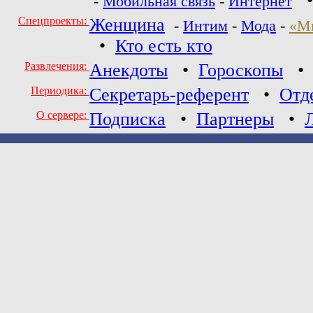
-
Мобильная связь
-
Интернет
Спецпроекты:
Женщина
-
Интим
-
Мода
-
«М
•
Кто есть кто
Развлечения:
Анекдоты
•
Гороскопы
Периодика:
Секретарь-референт
•
Отд
О сервере:
Подписка
•
Партнеры
•