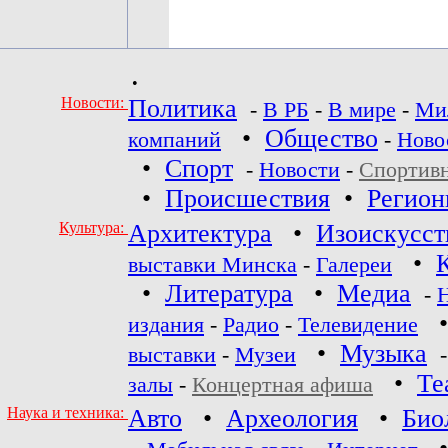
•
Новости:
Политика
-
В РБ
-
В мире
-
Ми
•
Общество
компаний
-
Ново
•
Спорт
-
Новости
-
Спортив
•
Происшествия
•
Регио
Культура:
Архитектура
•
Изоискусст
•
выставки Минска
-
Галереи
•
Литература
•
Медиа
-
издания
-
Радио
-
Телевидение
•
Музыка
выставки
-
Музеи
•
Те
залы
-
Концертная афиша
Наука и техника:
Авто
•
Археология
•
Био