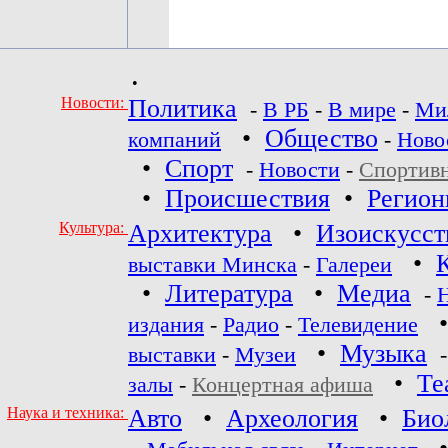
•
Новости:
Политика
-
В РБ
-
В мире
-
Ми
•
Общество
компаний
-
Ново
•
Спорт
-
Новости
-
Спортив
•
Происшествия
•
Регио
Культура:
Архитектура
•
Изоискусст
•
выставки Минска
-
Галереи
•
Литература
•
Медиа
-
издания
-
Радио
-
Телевидение
•
Музыка
выставки
-
Музеи
•
Те
залы
-
Концертная афиша
Наука и техника:
Авто
•
Археология
•
Био