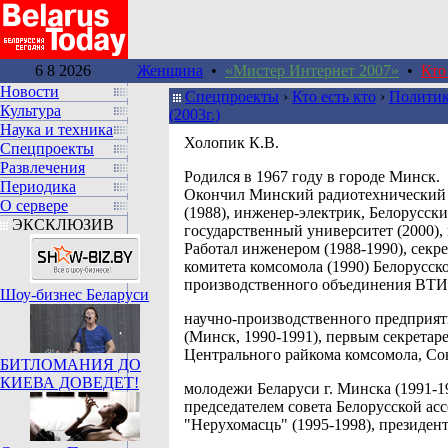
6 8 2026
Женщина
•
«Мистер Интернет 2007»
•
Кто
Новости
Спецпроекты
›
Кто есть кто
›
Политик
Культура
(2003г.)
Наука и техника
Холопик К.В.
Спецпроекты
Развлечения
Родился в 1967 году в городе Минск.
Периодика
Окончил Минский радиотехнический
О сервере
(1988), инженер-электрик, Белорусск
ЭКСКЛЮЗИВ
государственный университет (2000),
Работал инженером (1988-1990), секр
комитета комсомола (1990) Белорусск
производственного объединения ВТИ
Шоу-бизнес Беларуси
научно-производственного предприя
(Минск, 1990-1991), первым секретар
Центрального райкома комсомола, Со
БИТЛОМАНИЯ ДО
КИЕВА ДОВЕДЕТ!
молодежи Беларуси г. Минска (1991-1
председателем совета Белорусской ас
"Нерухомасць" (1995-1998), президен