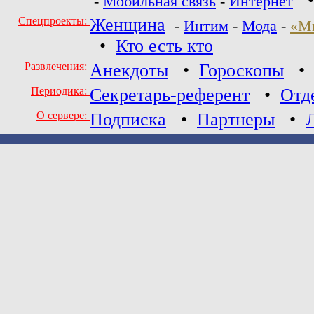
-
Мобильная связь
-
Интернет
Спецпроекты:
Женщина
-
Интим
-
Мода
-
«М
•
Кто есть кто
Развлечения:
Анекдоты
•
Гороскопы
Периодика:
Секретарь-референт
•
Отд
О сервере:
Подписка
•
Партнеры
•