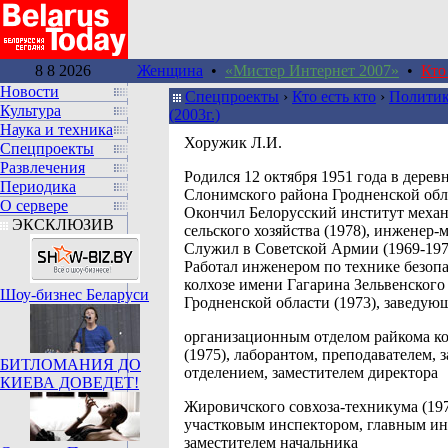
8 8 2026
Женщина
•
«Мистер Интернет 2007»
•
Кто
Новости
Спецпроекты
›
Кто есть кто
›
Политик
Культура
(2003г.)
Наука и техника
Хоружик Л.И.
Спецпроекты
Развлечения
Pодился 12 октября 1951 года в дере
Периодика
Слонимского района Гродненской обл
О сервере
Окончил Белорусский институт меха
ЭКСКЛЮЗИВ
сельского хозяйства (1978), инженер-
Служил в Советской Армии (1969-197
Работал инженером по технике безопа
колхозе имени Гагарина Зельвенского
Шоу-бизнес Беларуси
Гродненской области (1973), заведу
организационным отделом райкома к
(1975), лаборантом, преподавателем,
БИТЛОМАНИЯ ДО
отделением, заместителем директора
КИЕВА ДОВЕДЕТ!
Жировичского совхоза-техникума (197
участковым инспектором, главным и
заместителем начальника