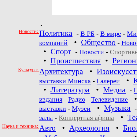
•
Новости:
Политика
-
В РБ
-
В мире
-
Ми
•
Общество
компаний
-
Ново
•
Спорт
-
Новости
-
Спортив
•
Происшествия
•
Регио
Культура:
Архитектура
•
Изоискусст
•
выставки Минска
-
Галереи
•
Литература
•
Медиа
-
издания
-
Радио
-
Телевидение
•
Музыка
выставки
-
Музеи
•
Те
залы
-
Концертная афиша
Наука и техника:
Авто
•
Археология
•
Био