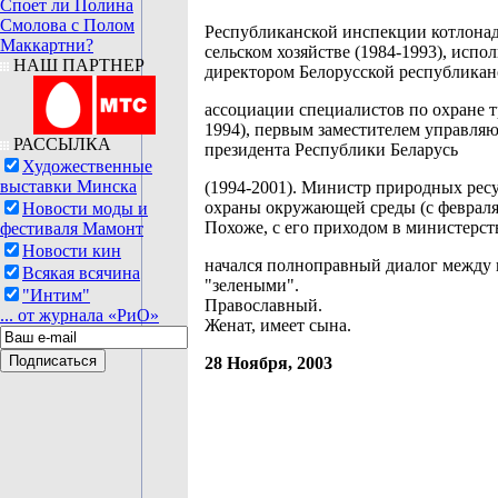
Споет ли Полина
Смолова с Полом
Республиканской инспекции котлонад
Маккартни?
сельском хозяйстве (1984-1993), исп
НАШ ПАРТНЕР
директором Белорусской республикан
ассоциации специалистов по охране т
1994), первым заместителем управля
РАССЫЛКА
президента Республики Беларусь
Художественные
выставки Минска
(1994-2001). Министр природных рес
охраны окружающей среды (с февраля
Новости моды и
Похоже, с его приходом в министерст
фестиваля Мамонт
Новости кин
начался полноправный диалог между 
Всякая всячина
"зелеными".
"Интим"
Православный.
... от журнала «РиО»
Женат, имеет сына.
28 Ноября, 2003