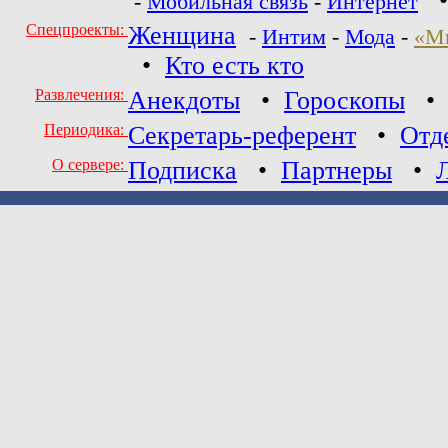
-
Мобильная связь
-
Интернет
Спецпроекты:
Женщина
-
Интим
-
Мода
-
«М
•
Кто есть кто
Развлечения:
Анекдоты
•
Гороскопы
Периодика:
Секретарь-референт
•
Отд
О сервере:
Подписка
•
Партнеры
•