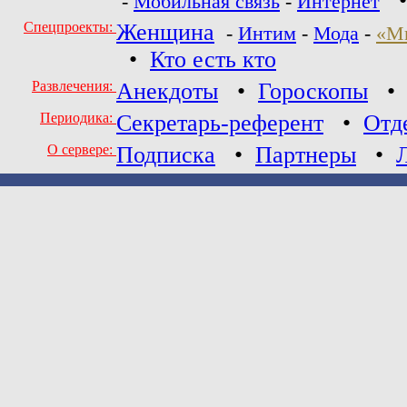
-
Мобильная связь
-
Интернет
Спецпроекты:
Женщина
-
Интим
-
Мода
-
«М
•
Кто есть кто
Развлечения:
Анекдоты
•
Гороскопы
Периодика:
Секретарь-референт
•
Отд
О сервере:
Подписка
•
Партнеры
•