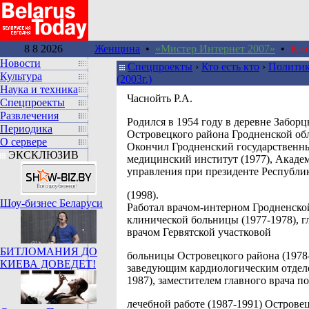
8 8 2026
Женщина
•
«Мистер Интернет 2007»
•
Кто
Новости
Спецпроекты
›
Кто есть кто
›
Политик
Культура
(2003г.)
Наука и техника
Часнойть Р.А.
Спецпроекты
Развлечения
Родился в 1954 году в деревне Забор
Периодика
Островецкого района Гродненской об
О сервере
Окончил Гродненский государственн
ЭКСКЛЮЗИВ
медицинский институт (1977), Акад
управления при президенте Республи
(1998).
Шоу-бизнес Беларуси
Работал врачом-интерном Гродненско
клинической больницы (1977-1978), 
врачом Гервятской участковой
БИТЛОМАНИЯ ДО
больницы Островецкого района (1978-
КИЕВА ДОВЕДЕТ!
заведующим кардиологическим отдел
1987), заместителем главного врача по
лечебной работе (1987-1991) Острове