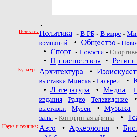
•
Новости:
Политика
-
В РБ
-
В мире
-
Ми
•
Общество
компаний
-
Ново
•
Спорт
-
Новости
-
Спортив
•
Происшествия
•
Регио
Культура:
Архитектура
•
Изоискусст
•
выставки Минска
-
Галереи
•
Литература
•
Медиа
-
издания
-
Радио
-
Телевидение
•
Музыка
выставки
-
Музеи
•
Те
залы
-
Концертная афиша
Наука и техника:
Авто
•
Археология
•
Био