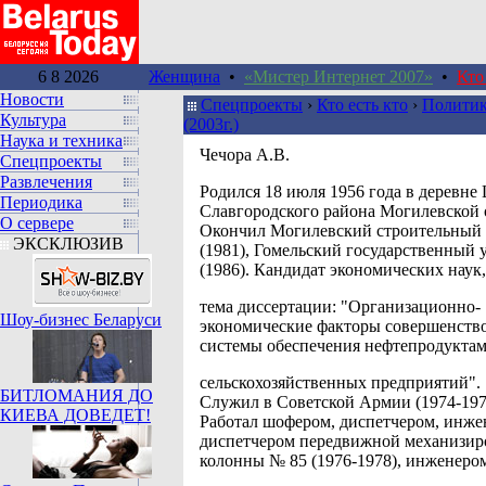
6 8 2026
Женщина
•
«Мистер Интернет 2007»
•
Кто
Новости
Спецпроекты
›
Кто есть кто
›
Политик
Культура
(2003г.)
Наука и техника
Чечора А.В.
Спецпроекты
Развлечения
Родился 18 июля 1956 года в деревн
Периодика
Славгородского района Могилевской 
О сервере
Окончил Могилевский строительный
ЭКСКЛЮЗИВ
(1981), Гомельский государственный 
(1986). Кандидат экономических наук,
тема диссертации: "Организационно-
Шоу-бизнес Беларуси
экономические факторы совершенств
системы обеспечения нефтепродукта
сельскохозяйственных предприятий".
БИТЛОМАНИЯ ДО
Служил в Советской Армии (1974-197
КИЕВА ДОВЕДЕТ!
Работал шофером, диспетчером, инже
диспетчером передвижной механизир
колонны № 85 (1976-1978), инженеро