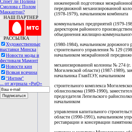
Споет ли Полина
инженерной подготовки межрайонно
Смолова с Полом
передвижной механизированной кол
Маккартни?
(1978-1979), начальником комбината
НАШ ПАРТНЕР
коммунальных предприятий (1979-198
директором районного производстве
объединения жилищно-коммунального
РАССЫЛКА
Художественные
(1980-1984), начальником дорожного 
выставки Минска
строительного управления № 129 (198
начальником межрайонной передвиж
Новости моды и
фестиваля Мамонт
механизированной колонны № 274 (г.
Новости кин
Могилевской области) (1987-1989), з
Всякая всячина
начальника ГлавПЭУ, начальником
"Интим"
... от журнала «РиО»
строительного комплекса Могилевско
облисполкома (1989-1990), заместите
председателя Лепельского райисполко
начальником
управления капитального строительс
области (1990-1991), начальником уп
реставрации и консервации памятник