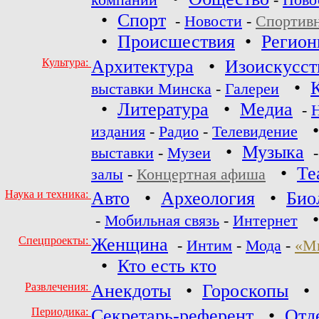
компаний
-
Ново
•
Спорт
-
Новости
-
Спортив
•
Происшествия
•
Регио
Культура:
Архитектура
•
Изоискусст
•
выставки Минска
-
Галереи
•
Литература
•
Медиа
-
издания
-
Радио
-
Телевидение
•
Музыка
выставки
-
Музеи
•
Те
залы
-
Концертная афиша
Наука и техника:
Авто
•
Археология
•
Био
-
Мобильная связь
-
Интернет
Спецпроекты:
Женщина
-
Интим
-
Мода
-
«М
•
Кто есть кто
Развлечения:
Анекдоты
•
Гороскопы
Периодика:
Секретарь-референт
•
Отд