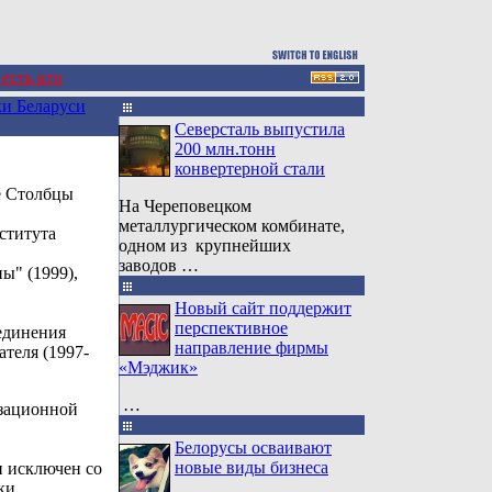
 есть кто
и Беларуси
Северсталь выпустила
200 млн.тонн
конвертерной стали
де Столбцы
На Череповецком
металлургическом комбинате,
ститута
одном из крупнейших
заводов …
ы" (1999),
Новый сайт поддержит
перспективное
единения
направление фирмы
ателя (1997-
«Мэджик»
…
изационной
Белорусы осваивают
новые виды бизнеса
и исключен со
ки