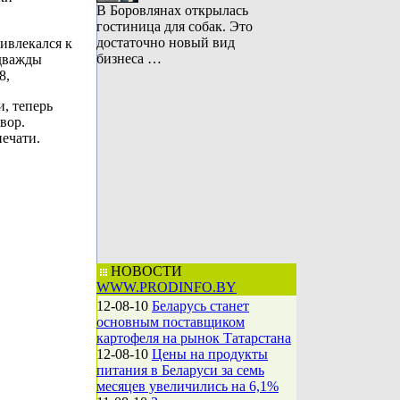
В Боровлянах открылась
гостиница для собак. Это
достаточно новый вид
ривлекался к
бизнеса …
 дважды
8,
и, теперь
вор.
ечати.
НОВОСТИ
WWW.PRODINFO.BY
12-08-10
Беларусь станет
основным поставщиком
картофеля на рынок Татарстана
12-08-10
Цены на продукты
питания в Беларуси за семь
месяцев увеличились на 6,1%