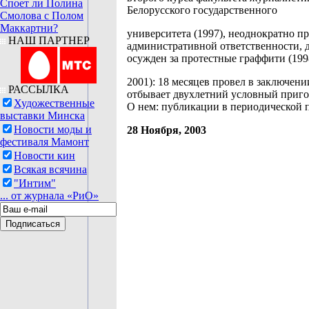
Споет ли Полина
Белорусского государственного
Смолова с Полом
Маккартни?
университета (1997), неоднократно п
НАШ ПАРТНЕР
административной ответственности,
осужден за протестные граффити (199
2001): 18 месяцев провел в заключени
РАССЫЛКА
отбывает двухлетний условный приго
Художественные
О нем: публикации в периодической п
выставки Минска
Новости моды и
28 Ноября, 2003
фестиваля Мамонт
Новости кин
Всякая всячина
"Интим"
... от журнала «РиО»