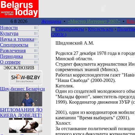
6 8 2026
Женщина
•
«Мистер Интернет 2007»
•
Кто
Новости
Спецпроекты
›
Кто есть кто
›
Политик
Культура
(2003г.)
Наука и техника
Шидловский А.М.
Спецпроекты
Развлечения
Родился 27 декабря 1978 года в горо
Периодика
Минской области.
О сервере
Студент факультета журналистики Ин
ЭКСКЛЮЗИВ
современных знаний (Минск).
Работал корреспондентом газет "Навін
"Наша Свабода" (2000-2002).
Католик.
Шоу-бизнес Беларуси
Один из создателей молодежного объ
"Малады фронт", заместитель председ
1999). Координатор движения ЗУБР (с
БИТЛОМАНИЯ ДО
2001), один из координаторов мобил
КИЕВА ДОВЕДЕТ!
кампании "Время выбирать" (2001).
Холост.
За отстаивание политической позици
второго курса факультета журналисти