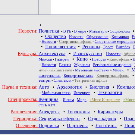
•
Новости:
Политика
-
В РБ
-
В мире
-
Милитари
-
Социология
•
Общество
-
Новости
-
Образование
-
Криминал
-
Р
-
Новости
-
Спортивная афиша
-
Спортивные мероприя
•
Происшествия
•
Регионы
-
Брест
-
Витебск
-
Культура:
Архитектура
•
Изоискусство
-
Новости
-
Афиша
•
Кино
Минска
-
Галереи
-
Новости
-
Киноафиша
-
К
-
Новости
-
Газеты
-
Журналы
-
Региональные издания
-
•
М
музейных выставок
-
Музейные выставки
-
Музеи
выступления
-
Концертные залы
-
Концертная афиша
театры
-
Спектакли
-
Театральная афиша
Наука и техника:
Авто
•
Археология
•
Биология
•
Компью
•
Технологии
-
Мобильная связь
-
Интернет
Спецпроекты:
Женщина
-
Интим
-
Мода
-
«Мисс Интернет»
-
«Мист
есть кто
Развлечения:
Анекдоты
•
Гороскопы
•
Карикатуры
Периодика:
Секретарь-референт
•
Отдел кадров
•
План
О сервере:
Подписка
•
Партнеры
•
Логотипы
•
Поис