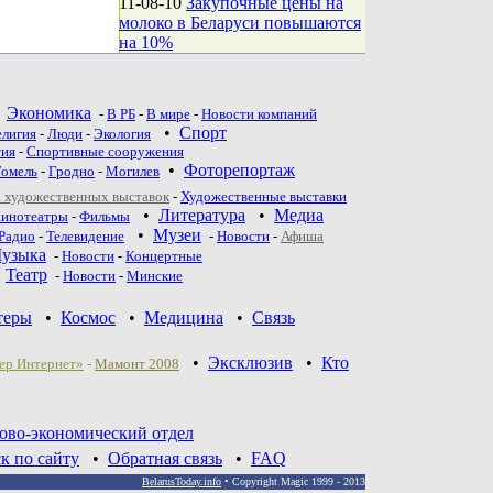
11-08-10
Закупочные цены на
молоко в Беларуси повышаются
на 10%
•
Экономика
-
В РБ
-
В мире
-
Новости компаний
•
Спорт
елигия
-
Люди
-
Экология
тия
-
Спортивные сооружения
•
Фоторепортаж
Гомель
-
Гродно
-
Могилев
 художественных выставок
-
Художественные выставки
•
Литература
•
Медиа
инотеатры
-
Фильмы
•
Музеи
Радио
-
Телевидение
-
Новости
-
Афиша
узыка
-
Новости
-
Концертные
•
Театр
-
Новoсти
-
Минские
теры
•
Космос
•
Медицина
•
Связь
•
Эксклюзив
•
Кто
ер Интернет»
-
Мамонт 2008
ово-экономический отдел
к по сайту
•
Обратная связь
•
FAQ
BelarusToday.info
• Copyright Magic 1999 - 2013