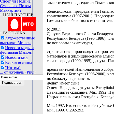
Споет ли Полина
заместителем председателя Гомельско
Смолова с Полом
Маккартни?
облисполкома, председателем Гомельс
НАШ ПАРТНЕР
горисполкома (1997-2001). Председат
Гомельского областного исполнитель
(с 2001).
РАССЫЛКА
Депутат Верховного Совета Беларуси 
Художественные
Республики Беларусь (1995-1996), чл
выставки Минска
по вопросам архитектуры,
Новости моды и
строительства, производства строите
фестиваля Мамонт
материалов и жилищно-коммунальног
Новости кин
села и города (1990-1995); депутат Па
Всякая всячина
"Интим"
представителей Национального собра
... от журнала «РиО»
Республики Беларусь (1996-2000), чл
по бюджету и финансам.
Женат, имеет сына.
О нем: Народныя дэпутаты Рэспублікі
Дванаццатае скліканне. Мн., 1992; Па
Нацыянальны сход Рэспублікі Беларус
Мн., 1997; Кто есть кто в Республике 
Мн., 1999. С.292-293.