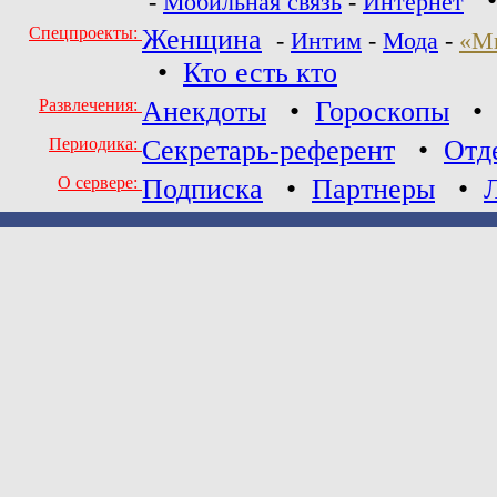
-
Мобильная связь
-
Интернет
Спецпроекты:
Женщина
-
Интим
-
Мода
-
«М
•
Кто есть кто
Развлечения:
Анекдоты
•
Гороскопы
Периодика:
Секретарь-референт
•
Отд
О сервере:
Подписка
•
Партнеры
•