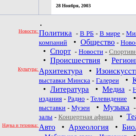
28 Ноября, 2003
•
Новости:
Политика
-
В РБ
-
В мире
-
Ми
•
Общество
компаний
-
Ново
•
Спорт
-
Новости
-
Спортив
•
Происшествия
•
Регио
Культура:
Архитектура
•
Изоискусст
•
выставки Минска
-
Галереи
•
Литература
•
Медиа
-
издания
-
Радио
-
Телевидение
•
Музыка
выставки
-
Музеи
•
Те
залы
-
Концертная афиша
Наука и техника:
Авто
•
Археология
•
Био