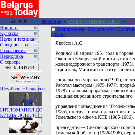
6 8 2026
Женщина
•
«Мистер Интернет 2007»
•
Кто
Новости
Спецпроекты
›
Кто есть кто
›
Политик
Культура
(2003г.)
Наука и техника
Якобсон А.С.
Спецпроекты
Развлечения
Родился 18 апреля 1951 года в городе
Периодика
Окончил Белорусский институт инже
О сервере
железнодорожного транспорта (1973),
ЭКСКЛЮЗИВ
строитель; Минский институт полито
социального управления (1991), полит
Работал мастером (1975-1977), прораб
Шоу-бизнес Беларуси
1978), старшим прорабом, главным и
специализированного строительного
управления объединения "Гомельсельс
БИТЛОМАНИЯ ДО
1985), инструктором отдела строитель
КИЕВА ДОВЕДЕТ!
Гомельского обкома КПБ (1985-1986),
председателем Светлогорского горис
Гомельской области (1986-1996), пер