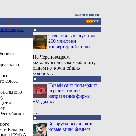
 есть кто
и Беларуси
Северсталь выпустила
200 млн.тонн
конвертерной стали
 Борисов
На Череповецком
металлургическом комбинате,
русского
одном из крупнейших
.
заводов …
ного
го союза
Новый сайт поддержит
перспективное
ионального
направление фирмы
).
«Мэджик»
ащиты
ной
…
 Республики
Белорусы осваивают
нного
новые виды бизнеса
ики Беларусь.
нии (1994) А.