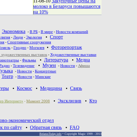
11-08-10
Закупочные цены на
молоко в Беларуси повышаются
на 10%
•
Экономика
-
В РБ
-
В мире
-
Новости компаний
•
Спорт
елигия
-
Люди
-
Экология
тия
-
Спортивные сооружения
•
Фоторепортаж
Гомель
-
Гродно
-
Могилев
 художественных выставок
-
Художественные выставки
•
Литература
•
Медиа
инотеатры
-
Фильмы
•
Музеи
Радио
-
Телевидение
-
Новости
-
Афиша
узыка
-
Новости
-
Концертные
•
Театр
-
Новoсти
-
Минские
теры
•
Космос
•
Медицина
•
Связь
•
Эксклюзив
•
Кто
ер Интернет»
-
Мамонт 2008
ово-экономический отдел
к по сайту
•
Обратная связь
•
FAQ
BelarusToday.info
• Copyright Magic 1999 - 2013