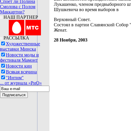
Споет ли Полина
Лукашенко, членом предвыборного шт
Смолова с Полом
Шушкевича во время выборов в
Маккартни?
НАШ ПАРТНЕР
Верховный Совет.
Состоял в партии Славянский Собор "
Женат.
РАССЫЛКА
28 Ноября, 2003
Художественные
выставки Минска
Новости моды и
фестиваля Мамонт
Новости кин
Всякая всячина
"Интим"
... от журнала «РиО»