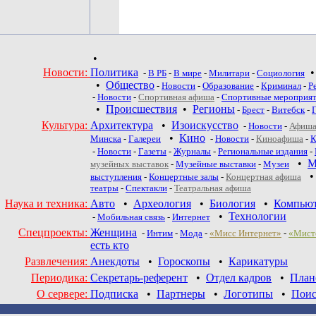
•
Новости:
Политика
-
В РБ
-
В мире
-
Милитари
-
Социология
•
Общество
-
Новости
-
Образование
-
Криминал
-
Р
-
Новости
-
Спортивная афиша
-
Спортивные мероприя
•
Происшествия
•
Регионы
-
Брест
-
Витебск
-
Культура:
Архитектура
•
Изоискусство
-
Новости
-
Афиша
•
Кино
Минска
-
Галереи
-
Новости
-
Киноафиша
-
К
-
Новости
-
Газеты
-
Журналы
-
Региональные издания
-
•
М
музейных выставок
-
Музейные выставки
-
Музеи
выступления
-
Концертные залы
-
Концертная афиша
театры
-
Спектакли
-
Театральная афиша
Наука и техника:
Авто
•
Археология
•
Биология
•
Компью
•
Технологии
-
Мобильная связь
-
Интернет
Спецпроекты:
Женщина
-
Интим
-
Мода
-
«Мисс Интернет»
-
«Мист
есть кто
Развлечения:
Анекдоты
•
Гороскопы
•
Карикатуры
Периодика:
Секретарь-референт
•
Отдел кадров
•
План
О сервере:
Подписка
•
Партнеры
•
Логотипы
•
Поис