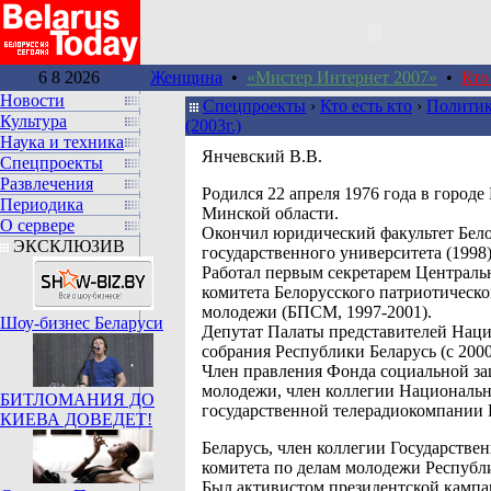
6 8 2026
Женщина
•
«Мистер Интернет 2007»
•
Кто
Новости
Спецпроекты
›
Кто есть кто
›
Политик
Культура
(2003г.)
Наука и техника
Янчевский В.В.
Спецпроекты
Развлечения
Pодился 22 апреля 1976 года в городе
Периодика
Минской области.
О сервере
Окончил юридический факультет Бело
ЭКСКЛЮЗИВ
государственного университета (1998)
Работал первым секретарем Централь
комитета Белорусского патриотическо
молодежи (БПСМ, 1997-2001).
Шоу-бизнес Беларуси
Депутат Палаты представителей Нац
собрания Республики Беларусь (с 2000
Член правления Фонда социальной з
молодежи, член коллегии Националь
БИТЛОМАНИЯ ДО
государственной телерадиокомпании
КИЕВА ДОВЕДЕТ!
Беларусь, член коллегии Государстве
комитета по делам молодежи Республ
Был активистом президентской кампа