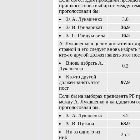
пришлось снова выбирать между тем
проголосовали бы:
За А. Лукашенко
3.0
За В. Гончарикат
36.9
За С. Гайдукевича
16.5
А. Лукашенко в целом достаточно х
страной и его следует вновь избрать
кто-то другой должен занять этот пос
Вновь избрать А.
0.2
Лукашенко
Кто-то другой
должен занять этот
97.9
пост
Если бы на выборах президента РБ 
между А. Лукашенко и кандидатом о
проголосовали бы:
За А. Лукашенко
3.5
За В. Путина
68.9
Ни за одного из
25.2
них