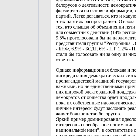
белорусов о деятельности демократич
формируется на основе информации, 
партий. Легко догадаться, кто и как
этих партиях распространяет. Отсюда и
тех, кто слышал об объединении пят
для совместных действий (14% респон
9.5% проголосовали бы на парламент
представителя группы "Республика", 
- БНФ, 6.9% - БСДГ, 6% - ПТ, 1.2% - 
стали бы голосовать ни за одну из ни
ответить.
Однако информационная блокада и п
дискредитация демократических сил
пропагандистской машиной государст
важными, но не единственными прич
них широкой электоральной поддерж
демократов от общества будет продолж
пока их собственные идеологические,
личные интересы будут заслонять реал
живет большинство белорусов.
Яркий пример доминирования идеоло
интересов - своеобразное понимание 
национальной идеи", в соответствие 
по определению является угрозой для 