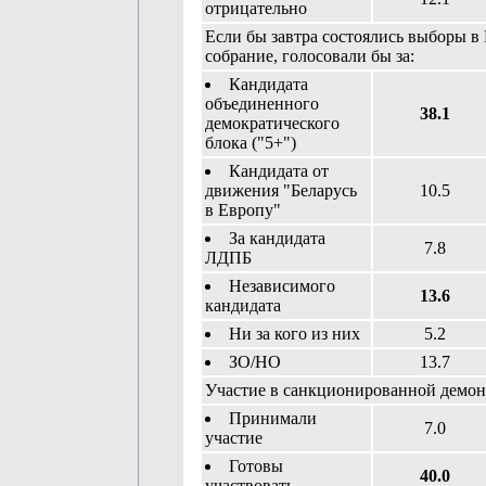
отрицательно
Если бы завтра состоялись выборы в
собрание, голосовали бы за:
Кандидата
объединенного
38.1
демократического
блока ("5+")
Кандидата от
движения "Беларусь
10.5
в Европу"
За кандидата
7.8
ЛДПБ
Независимого
13.6
кандидата
Ни за кого из них
5.2
ЗО/НО
13.7
Участие в санкционированной демон
Принимали
7.0
участие
Готовы
40.0
участвовать