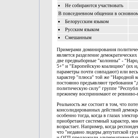
Не собираются участвовать
В повседневном общении в основном
Белорусским языком
Русским языком
Смешанным
Примерами доминирования политичес
является разделение демократических
две предвыборные "колонны" - "Нар
5+" и "Европейскую коалицию" (их и
параметры почти совпадают) или вес
характер "плюса" той же "Народной 
постоянно предъявляют требования "
политическую силу" группе "Республ
прежнему воспринимают ее ревниво-п
Реальность же состоит в том, что пот
консолидированных действий демокра
особенно тогда, когда в глазах электо
приобретают системный характер, мн
возрастает. Например, когда респонде
что "недавно лидеры депутатской гр
и ОГП предложили альтернативный п