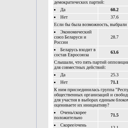
демократических партий:
Да
60.2
Нет
37.6
Если бы была возможность, выбрали 
Экономический
союз Беларуси и
28.7
России
Беларусь входит в
63.6
состав Евросоюза
Слышали, что пять партий оппозици
для совместных действий:
Да
25.3
Нет
71.1
К ним присоединилась группа "Респу
общественных организаций и свобо
для участия в выборах единым блоко
оцениваете их инициативу?
Очень/скорее
71.5
положительно
Скорее/очень
12.1