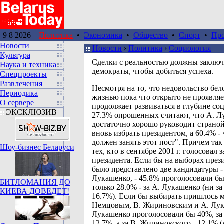
9 8 2026
Политика
•
Экономика
•
Общество
•
Спорт
•
Пр
Новости
Новости
›
Политика
›
Социология
Культура
Сделки с реальностью должны заключ
Наука и техника
демократы, чтобы добиться успеха.
Спецпроекты
Развлечения
Несмотря на то, что недовольство бел
Периодика
жизнью пока что открыто не проявляе
О сервере
продолжает развиваться в глубине со
ЭКСКЛЮЗИВ
27.3% опрошенных считают, что А. Л
достаточно хорошо руководит страной
вновь избрать президентом, а 60.4% - 
должен занять этот пост". Причем так
Шоу-бизнес Беларуси
тех, кто в сентябре 2001 г. голосовал
президента. Если бы на выборах през
было представлено две кандидатуры -
Лукашенко, - 45.8% проголосовали бы 
БИТЛОМАНИЯ ДО
только 28.0% - за А. Лукашенко (ни за
КИЕВА ДОВЕДЕТ!
16.7%). Если бы выбирать пришлось 
Немцовым, В. Жириновским и А. Лука
Лукашенко проголосовали бы 40%, за 
12.7%, а за В. Жириновского - 12.1% (