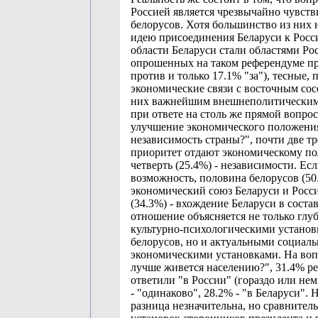
Россией является чрезвычайно чувст
белорусов. Хотя большинство из них
идею присоединения Беларуси к Росси
области Беларуси стали областями Ро
опрошенных на таком референдуме п
против и только 17.1% "за"), тесные, 
экономические связи с восточным сос
них важнейшим внешнеполитическим 
при ответе на столь же прямой вопрос
улучшение экономического положени
независимость страны?", почти две тр
приоритет отдают экономическому по
четверть (25.4%) - независимости. Ес
возможность, половина белорусов (5
экономический союз Беларуси и Росси
(34.3%) - вхождение Беларуси в соста
отношение объясняется не только гл
культурно-психологическими устано
белорусов, но и актуальными социаль
экономическими установками. На воп
лучше живется населению?", 31.4% р
ответили "в России" (гораздо или нем
- "одинаково", 28.2% - "в Беларуси". 
разница незначительна, но сравнител