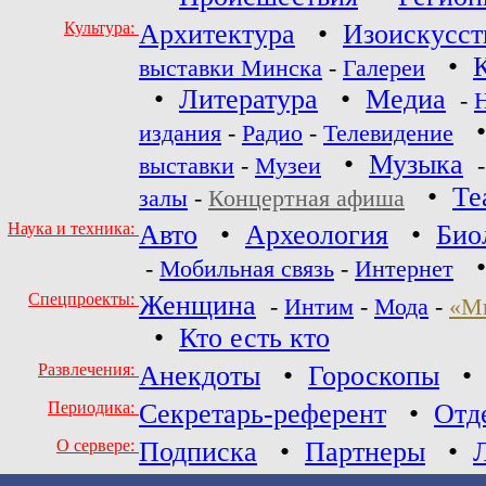
Культура:
Архитектура
•
Изоискусст
•
выставки Минска
-
Галереи
•
Литература
•
Медиа
-
издания
-
Радио
-
Телевидение
•
Музыка
выставки
-
Музеи
•
Те
залы
-
Концертная афиша
Наука и техника:
Авто
•
Археология
•
Био
-
Мобильная связь
-
Интернет
Спецпроекты:
Женщина
-
Интим
-
Мода
-
«М
•
Кто есть кто
Развлечения:
Анекдоты
•
Гороскопы
Периодика:
Секретарь-референт
•
Отд
О сервере:
Подписка
•
Партнеры
•