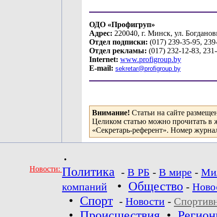
ОДО «Профигруп»
Адрес:
220040, г. Минск, ул. Богданов
Отдел подписки:
(017) 239-35-95, 239
Отдел рекламы:
(017) 232-12-83, 231
Internet:
www.profigroup.by
E-mail:
sekretar
@
profigroup
.
by
Внимание!
Статьи на сайте размеще
Целиком статью можно прочитать в 
«Секретарь-референт». Номер журнал
•
Новости:
Политика
-
В РБ
-
В мире
-
Ми
•
Общество
компаний
-
Ново
•
Спорт
-
Новости
-
Спортив
•
Происшествия
•
Регио