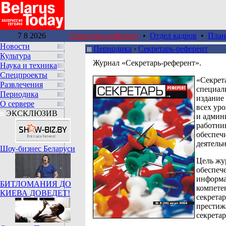
7 8 2026
Секретарь-референт
•
Отдел кадров
•
План
Новости
Периодика
›
Секретарь-референт
Культура
Журнал «Секретарь-референт».
Наука и техника
Спецпроекты
«Секрет
Развлечения
специал
Периодика
издание 
О сервере
всех ур
ЭКСКЛЮЗИВ
и админ
работни
обеспе
деятельн
Шоу-бизнес Беларуси
Цель жу
обеспеч
информа
БИТЛОМАНИЯ ДО
компете
КИЕВА ДОВЕДЕТ!
секрета
престиж
секретар