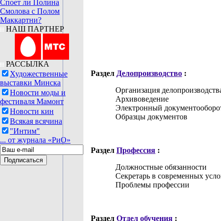
Споет ли Полина
Смолова с Полом
Маккартни?
НАШ ПАРТНЕР
РАССЫЛКА
Раздел
Делопроизводство
:
Художественные
выставки Минска
Организация делопроизводств
Новости моды и
Архивоведение
фестиваля Мамонт
Электронный документооборо
Новости кин
Образцы документов
Всякая всячина
"Интим"
... от журнала «РиО»
Раздел
Профессия
:
Должностные обязанности
Секретарь в современных усло
Проблемы профессии
Раздел
Отдел обучения
: