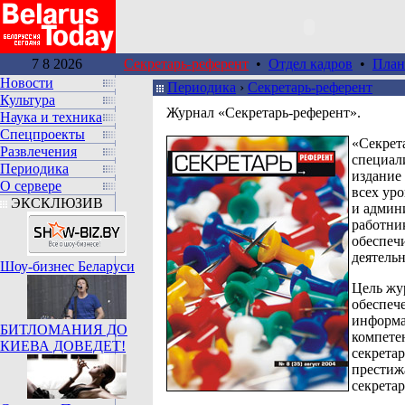
7 8 2026
Секретарь-референт
•
Отдел кадров
•
План
Новости
Периодика
›
Секретарь-референт
Культура
Журнал «Секретарь-референт».
Наука и техника
Спецпроекты
«Секрет
Развлечения
специал
Периодика
издание 
О сервере
всех ур
ЭКСКЛЮЗИВ
и админ
работни
обеспе
деятельн
Шоу-бизнес Беларуси
Цель жу
обеспеч
информа
БИТЛОМАНИЯ ДО
компете
КИЕВА ДОВЕДЕТ!
секрета
престиж
секретар