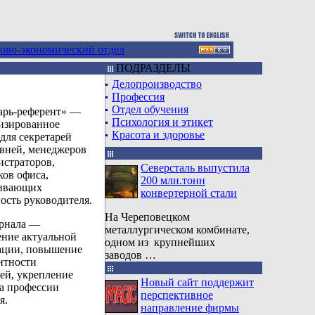
ово-экономический отдел
ПОДРАЗДЕЛЫ
Делопроизводство
Профессия
Отдел обучения
арь-референт» —
Психология и этикет
изированное
Красота и здоровье
для секретарей
овней, менеджеров
истраторов,
Северсталь выпустила
ков офиса,
200 млн.тонн
чивающих
конвертерной стали
ость руководителя.
На Череповецком
рнала —
металлургическом комбинате,
ение актуальной
одном из крупнейших
ции, повышение
заводов …
нтности
рей, укрепление
Новый сайт поддержит
а профессии
перспективное
я.
направление фирмы