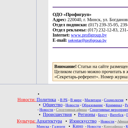
ОДО «Профигруп»
Адрес:
220040, г. Минск, ул. Богданов
Отдел подписки:
(017) 239-35-95, 239
Отдел рекламы:
(017) 232-12-83, 231
Internet:
www.profigroup.by
E-mail:
sekretar
@
profigroup
.
by
Внимание!
Статьи на сайте размеще
Целиком статью можно прочитать в 
«Секретарь-референт». Номер журнал
•
Новости:
Политика
-
В РБ
-
В мире
-
Милитари
-
Социология
•
Общество
-
Новости
-
Образование
-
Криминал
-
Р
-
Новости
-
Спортивная афиша
-
Спортивные мероприя
•
Происшествия
•
Регионы
-
Брест
-
Витебск
-
Культура:
Архитектура
•
Изоискусство
-
Новости
-
Афиша
•
Кино
Минска
-
Галереи
-
Новости
-
Киноафиша
-
К