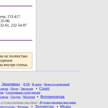
ича, 153-417.
-35-96.
-32-61, 232-54-97
ны не полностью.
журнале
а внутри статьи.
•
Экономика
-
В РБ
-
В мире
-
Новости компаний
•
Спорт
елигия
-
Люди
-
Экология
тия
-
Спортивные сооружения
•
Фоторепортаж
Гомель
-
Гродно
-
Могилев
 художественных выставок
-
Художественные выставки
•
Литература
•
Медиа
инотеатры
-
Фильмы