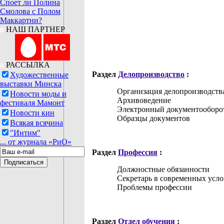
Споет ли Полина
Смолова с Полом
Маккартни?
НАШ ПАРТНЕР
РАССЫЛКА
Раздел
Делопроизводство
:
Художественные
выставки Минска
Организация делопроизводств
Новости моды и
Архивоведение
фестиваля Мамонт
Электронный документооборо
Новости кин
Образцы документов
Всякая всячина
"Интим"
... от журнала «РиО»
Раздел
Профессия
:
Должностные обязанности
Секретарь в современных усло
Проблемы профессии
Раздел
Отдел обучения
: