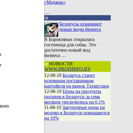
«Мэджик»
…
Белорусы осваивают
новые виды бизнеса
В Боровлянах открылась
гостиница для собак. Это
достаточно новый вид
а
бизнеса …
НОВОСТИ
т
WWW.PRODINFO.BY
12-08-10
Беларусь станет
основным поставщиком
картофеля на рынок Татарстана
12-08-10
Цены на продукты
питания в Беларуси за семь
месяцев увеличились на 6,1%
виях
11-08-10
Закупочные цены на
молоко в Беларуси повышаются
на 10%