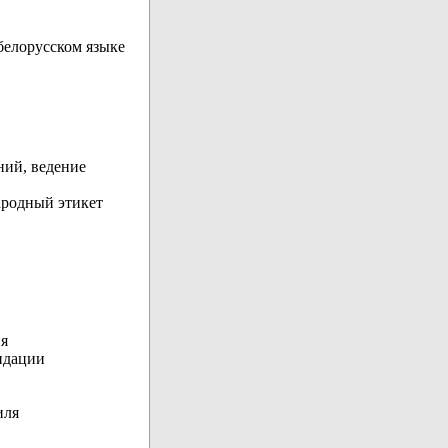
белорусском языке
ний, ведение
ародный этикет
я
ндации
иля