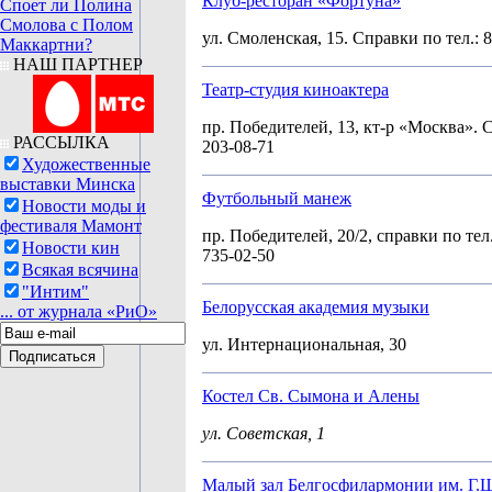
Клуб-ресторан «Фортуна»
Споет ли Полина
Смолова с Полом
ул. Смоленская, 15. Справки по тел.: 8
Маккартни?
НАШ ПАРТНЕР
Театр-студия киноактера
пр. Победителей, 13, кт-р «Москва». С
РАССЫЛКА
203-08-71
Художественные
выставки Минска
Футбольный манеж
Новости моды и
фестиваля Мамонт
пр. Победителей, 20/2, с
правки по тел.
Новости кин
735-02-50
Всякая всячина
"Интим"
Белорусская академия музыки
... от журнала «РиО»
ул. Интернациональная, 30
Костел Св. Сымона и Алены
ул. Советская, 1
Малый зал Белгосфилармонии им. Г