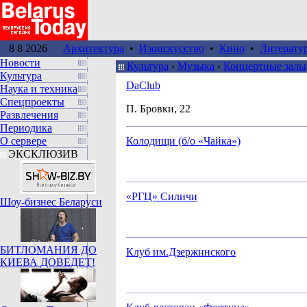
8 8 2026
Архитектура
•
Изоискусство
•
Кино
•
Литерату
Новости
Культура
›
Музыка
›
Концертные залы
Культура
DaClub
Наука и техника
Спецпроекты
П. Бровки, 22
Развлечения
Периодика
О сервере
Колодищи (б/о «Чайка»)
ЭКСКЛЮЗИВ
«РГЦ» Силичи
Шоу-бизнес Беларуси
БИТЛОМАНИЯ ДО
Клуб им.Дзержинского
КИЕВА ДОВЕДЕТ!