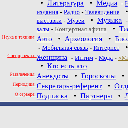
•
Литература
•
Медиа
-
издания
-
Радио
-
Телевидение
•
Музыка
выставки
-
Музеи
•
Те
залы
-
Концертная афиша
Наука и техника:
Авто
•
Археология
•
Био
-
Мобильная связь
-
Интернет
Спецпроекты:
Женщина
-
Интим
-
Мода
-
«М
•
Кто есть кто
Развлечения:
Анекдоты
•
Гороскопы
Периодика:
Секретарь-референт
•
Отд
О сервере:
Подписка
•
Партнеры
•