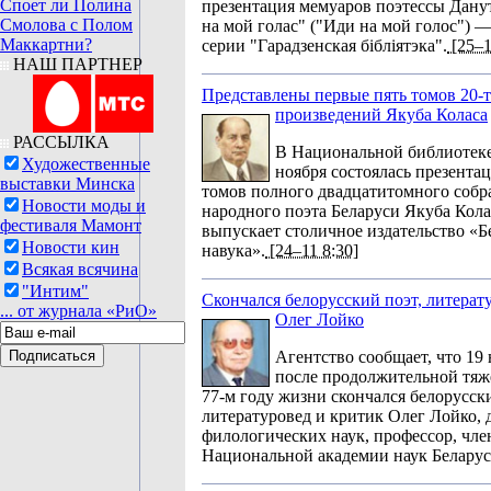
Споет ли Полина
презентация мемуаров поэтессы Дану
Смолова с Полом
на мой голас" ("Иди на мой голос") 
Маккартни?
серии "Гарадзенская бібліятэка".
[25–1
НАШ ПАРТНЕР
Представлены первые пять томов 20-
произведений Якуба Коласа
РАССЫЛКА
В Национальной библиотеке
Художественные
ноября состоялась презента
выставки Минска
томов полного двадцатитомного собр
Новости моды и
народного поэта Беларуси Якуба Кола
фестиваля Мамонт
выпускает столичное издательство «Б
Новости кин
навука».
[24–11 8:30]
Всякая всячина
"Интим"
Скончался белорусский поэт, литерат
... от журнала «РиО»
Олег Лойко
Агентство сообщает, что 19
после продолжительной тяж
77-м году жизни скончался белорусски
литературовед и критик Олег Лойко, 
филологических наук, профессор, чле
Национальной академии наук Беларус