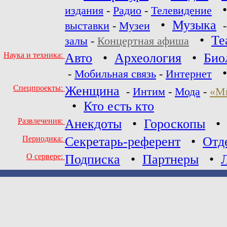
издания
-
Радио
-
Телевидение
•
Музыка
выставки
-
Музеи
•
Те
залы
-
Концертная афиша
Наука и техника:
Авто
•
Археология
•
Био
-
Мобильная связь
-
Интернет
Спецпроекты:
Женщина
-
Интим
-
Мода
-
«М
•
Кто есть кто
Развлечения:
Анекдоты
•
Гороскопы
Периодика:
Секретарь-референт
•
Отд
О сервере:
Подписка
•
Партнеры
•