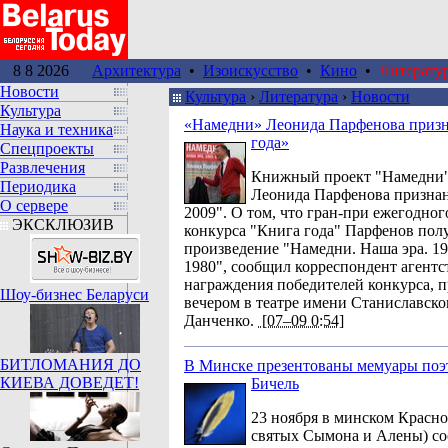
8 8 2026
Архитектура
•
Изоискусство
•
Кино
•
Литерату
Новости
Культура
›
Литература
›
Новости
Культура
«Намедни» Леонида Парфенова приз
Наука и техника
года»
Спецпроекты
Развлечения
Книжный проект "Намедни"
Периодика
Леонида Парфенова признан
О сервере
2009". О том, что гран-при ежегодно
ЭКСКЛЮЗИВ
конкурса "Книга года" Парфенов полу
произведение "Намедни. Наша эра. 19
1980", сообщил корреспондент агентс
награждения победителей конкурса, 
Шоу-бизнес Беларуси
вечером в театре имени Станиславск
Данченко.
[07–09 0:54]
БИТЛОМАНИЯ ДО
В Минске презентованы мемуары поэ
КИЕВА ДОВЕДЕТ!
Бичель
23 ноября в минском Красно
святых Сымона и Алены) со