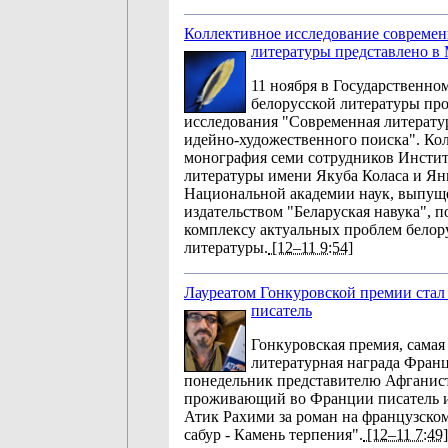
Коллективное исследование современ
литературы представлено в
11 ноября в Государственно
белорусской литературы пр
исследования "Современная литерату
идейно-художественного поиска". Ко
монография семи сотрудников Инстит
литературы имени Якуба Коласа и Я
Национальной академии наук, выпущ
издательством "Беларуская навука", 
комплексу актуальных проблем белор
литературы.
[12–11 9:54]
Лауреатом Гонкуровской премии стал
писатель
Гонкуровская премия, самая
литературная награда Франц
понедельник представителю Афганист
проживающий во Франции писатель и
Атик Рахими за роман на французско
сабур - Камень терпения".
[12–11 7:49]