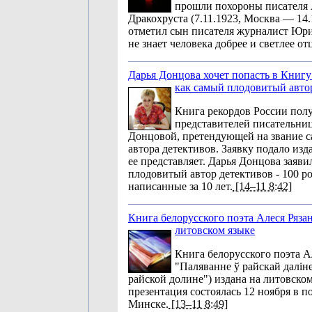
прошли похороны писателя
Дракохруста (7.11.1923, Москва — 14.
отметил сын писателя журналист Юри
не знает человека добрее и светлее от
Дарья Донцова хочет попасть в Книгу
как самый плодовитый авто
Книга рекордов России полу
представителей писательни
Донцовой, претендующей на звание с
автора детективов. Заявку подало изд
ее представляет. Дарья Донцова заяви
плодовитый автор детективов - 100 р
написанные за 10 лет.
[14–11 8:42]
Книга белорусского поэта Алеся Рязан
литовском языке
Книга белорусского поэта А
"Паляванне ў райскай даліне
райской долине") издана на литовском
презентация состоялась 12 ноября в п
Минске.
[13–11 8:49]