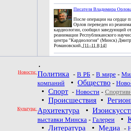
Писателя Владимира Орлов
После операции на сердце 
Орлов переведен из реаним
кардиологии, сообщил заведующий о
реанимации Республиканского научно
центра "Кардиология" (Минск) Дмит
Романовский.
[11–11 8:14]
•
Новости:
Политика
-
В РБ
-
В мире
-
Ми
•
Общество
компаний
-
Ново
•
Спорт
-
Новости
-
Спортив
•
Происшествия
•
Регио
Культура:
Архитектура
•
Изоискусст
•
выставки Минска
-
Галереи
•
Литература
•
Медиа
-