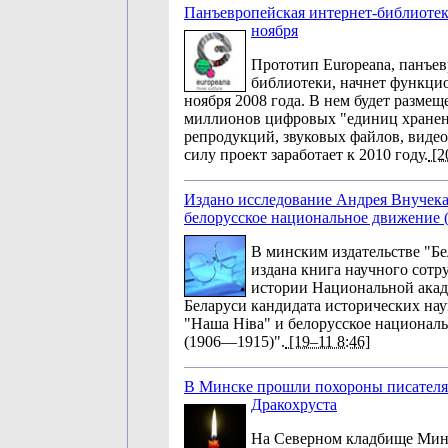
Панъевропейская интернет-библиотек
ноября
Прототип Europeana, панъев
библиотеки, начнет функци
ноября 2008 года. В нем будет размещ
миллионов цифровых "единиц хранения
репродукций, звуковых файлов, виде
силу проект заработает к 2010 году.
[2
Издано исследование Андрея Внучека
белорусское национальное движение
В минским издательстве "Бе
издана книга научного сотр
истории Национальной акад
Беларуси кандидата исторических на
"Наша Ніва" и белорусское национал
(1906—1915)".
[19–11 8:46]
В Минске прошли похороны писателя
Дракохруста
На Северном кладбище Минс