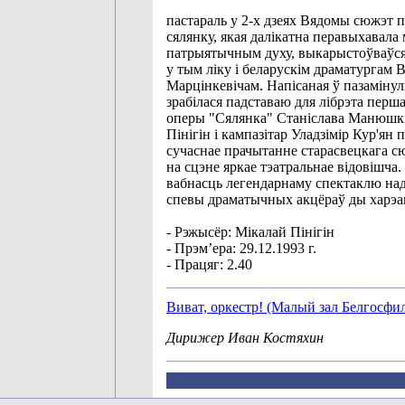
пастараль у 2-х дзеях Вядомы сюжэт 
сялянку, якая далікатна перавыхавала 
патрыятычным духу, выкарыстоўваўся 
у тым ліку і беларускім драматургам
Марцінкевічам. Напісаная ў пазамінул
зрабілася падставаю для лібрэта перш
оперы "Сялянка" Станіслава Манюшкі
Пінігін і кампазітар Уладзімір Кур'ян
сучаснае прачытанне старасвецкага с
на сцэне яркае тэатральнае відовішча
вабнасць легендарнаму спектаклю на
спевы драматычных акцёраў ды харэа
- Рэжысёр: Мікалай Пінігін
- Прэм’ера: 29.12.1993 г.
- Працяг: 2.40
Виват, оркестр! (Малый зал Белгосф
Дирижер Иван Костяхин