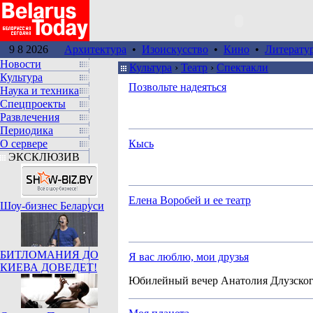
9 8 2026
Архитектура
•
Изоискусство
•
Кино
•
Литерату
Новости
Культура
›
Театр
›
Спектакли
Культура
Позвольте надеяться
Наука и техника
Спецпроекты
Развлечения
Периодика
О сервере
Кысь
ЭКСКЛЮЗИВ
Елена Воробей и ее театр
Шоу-бизнес Беларуси
БИТЛОМАНИЯ ДО
Я вас люблю, мои друзья
КИЕВА ДОВЕДЕТ!
Юбилейный вечер Анатолия Длузско