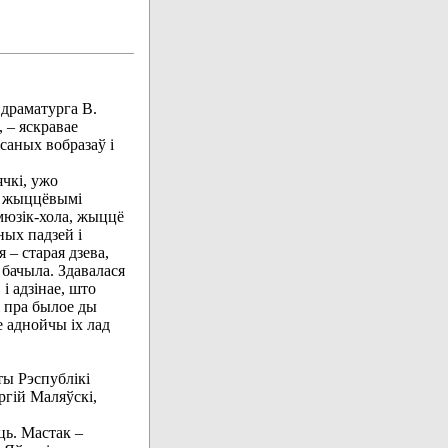
 драматурга В.
 – яскравае
саных вобразаў і
ячкі, ужо
і жыццёвымі
мюзік-хола, жыццё
ых падзей і
я – старая дзева,
 бачыла. Здавалася
і адзінае, што
і пра былое ды
е аднойчы іх лад
ты Рэспублікі
ргій Маляўскі,
ць. Мастак –