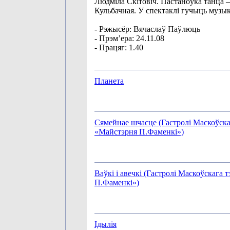
Людміла Скітовіч. Пастаноўка танца –
Кульбачная. У спектаклі гучыць музык
- Рэжысёр: Вячаслаў Паўлюць
- Прэм’ера: 24.11.08
- Працяг: 1.40
Планета
Сямейнае шчасце (Гастролі Маскоўска
«Майстэрня П.Фаменкі»)
Ваўкі і авечкі (Гастролі Маскоўскага 
П.Фаменкі»)
Iдылiя