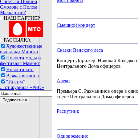
Моя планета
Споет ли Полина
Смолова с Полом
Маккартни?
НАШ ПАРТНЕР
Смешной концерт
РАССЫЛКА
Художественные
Сказки Венского леса
выставки Минска
Новости моды и
Концерт Дирижер Николай Колядко н
фестиваля Мамонт
Центрального Дома офицеров
Новости кин
Всякая всячина
Алеко
"Интим"
... от журнала «РиО»
Премьера С. Рахманинов опера в одн
сцене Центрального Дома офицеров
Распутник
Одновременно