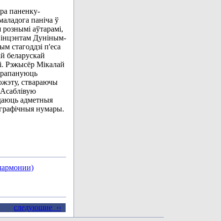
пра паненку-
маладога паніча ў
рознымі аўтарамі,
 Вінцэнтам Дуніным-
ым стагоддзі п'еса
ай беларускай
. Рэжысёр Мікалай
 прапануюць
южэту, ствараючы
. Асаблівую
даюць адметныя
графічныя нумары.
илармонии)
следующие ››