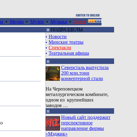
ра
•
Медиа
•
Музеи
•
Музыка
•
Театр
ПОДРАЗДЕЛЫ
Новoсти
Минские театры
Спектакли
Театральная афиша
Северсталь выпустила
200 млн.тонн
конвертерной стали
На Череповецком
металлургическом комбинате,
одном из крупнейших
заводов …
Новый сайт поддержит
го
перспективное
направление фирмы
«Мэджик»