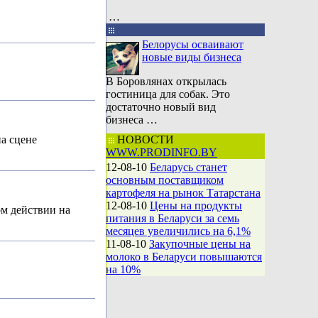
…
Белорусы осваивают
новые виды бизнеса
В Боровлянах открылась
гостиница для собак. Это
достаточно новый вид
бизнеса …
а сцене
НОВОСТИ
WWW.PRODINFO.BY
12-08-10
Беларусь станет
основным поставщиком
картофеля на рынок Татарстана
12-08-10
Цены на продукты
ом действии
на
питания в Беларуси за семь
месяцев увеличились на 6,1%
11-08-10
Закупочные цены на
молоко в Беларуси повышаются
на 10%