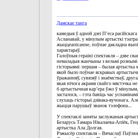
Дамскае танга
камедыя ў адной дзеі П’еса расійскага
Асланавай, у мінулым артысткі тэатра,
жыццеапісанне, поўнае дакладна выпі
характараў.
Галоўныя гераіні спектакля – дзве сва
немаладыя жанчыны з вельмі розным
гісторыямі: першая – былая артыстка 
якой было поўнае яскравых артыстычн
ўражанняў, сувязяў і знаёмстваў, друга
якая нічога акрамя свайго мястэчка не
б артыстычная кар’ера ўжо ў мінулым, 
засталося, – гэта бавіць час успамінам
слухаць гісторыі дзівака-вучонага. Ал
жыцця парушыў званок тэлефона...
У спектаклі заняты заслужаныя артыс
Беларусь Тамара Нікалаева-Апіёк, Гео
артыстка Ала Долгая.
Рэжысёр спектакля – Вячаслаў Паўлю