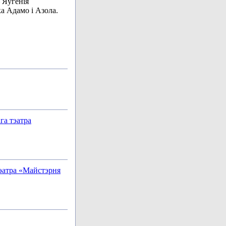
 Яўгенія
а Адамо і Азола.
га тэатра
тэатра «Майстэрня