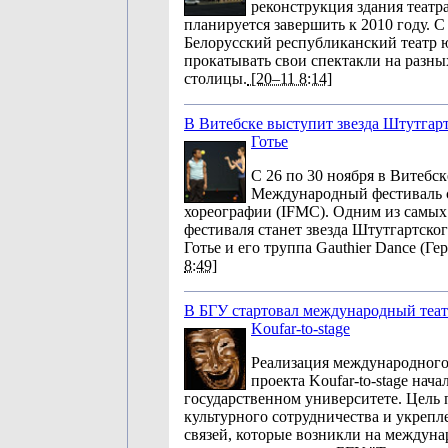
реконструкция здания театр
планируется завершить к 2010 году. С
Белорусский республиканский театр ю
прокатывать свои спектакли на разн
столицы.
[20–11 8:14]
В Витебске выступит звезда Штутгарт
Готье
С 26 по 30 ноября в Витебск
Международный фестиваль 
хореографии (IFMC). Одним из самых
фестиваля станет звезда Штутгартско
Готье и его труппа Gauthier Dance (Ге
8:49]
В БГУ стартовал международный теа
Koufar-to-stage
Реализация международного
проекта Koufar-to-stage нача
государственном университете. Цель п
культурного сотрудничества и укрепл
связей, которые возникли на междун