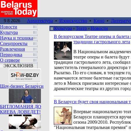
9 8 2026
Архитектура
•
Изоискусство
•
Кино
•
Литерату
Новости
Культура
›
Театр
›
Новoсти
Культура
В белорусском Театре оперы и балета
Наука и техника
традиции гастрольного лета
Спецпроекты
Развлечения
В Национальном академиче
Периодика
театре оперы и балета буду
О сервере
традиции гастрольного лета, сообщи
ЭКСКЛЮЗИВ
заместитель генерального директора 
Рылатко. По его словам, в текущем го
намечаются летние балетные гастроли
лето в Минск приезжали интересные 
Шоу-бизнес Беларуси
драматические театры из других горо
В Беларуси будет своя национальная 
БИТЛОМАНИЯ ДО
Впервые национальную теа
КИЕВА ДОВЕДЕТ!
Беларуси планируется вручи
сезона 2009/2010. Республи
"Национальная театральная премия" 