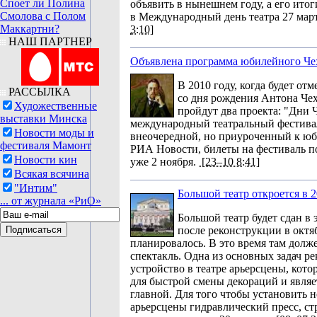
Споет ли Полина
объявить в нынешнем году, а его итог
Смолова с Полом
в Международный день театра 27 март
Маккартни?
3:10]
НАШ ПАРТНЕР
Объявлена программа юбилейного Чех
В 2010 году, когда будет отм
РАССЫЛКА
со дня рождения Антона Чех
Художественные
пройдут два проекта: "Дни 
выставки Минска
международный театральный фестива
Новости моды и
внеочередной, но приуроченный к ю
фестиваля Мамонт
РИА Новости, билеты на фестиваль п
Новости кин
уже 2 ноября.
[23–10 8:41]
Всякая всячина
"Интим"
Большой театр откроется в 2
... от журнала «РиО»
Большой театр будет сдан в
после реконструкции в октяб
планировалось. В это время там долж
спектакль. Одна из основных задач ре
устройство в театре арьерсцены, кото
для быстрой смены декораций и явля
главной. Для того чтобы установить 
арьерсцены гидравлический пресс, с