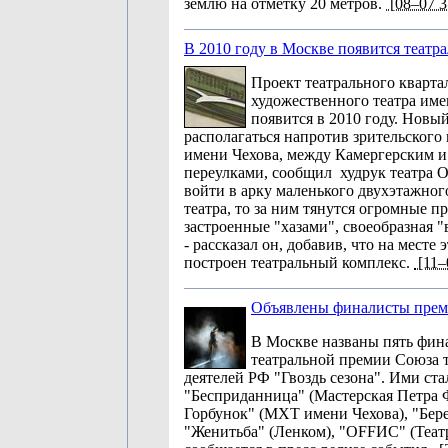
землю на отметку 20 метров.
[08–07 3
В 2010 году в Москве появится театр
Проект театрального кварта
художественного театра им
появится в 2010 году. Новы
располагаться напротив зрительского
имени Чехова, между Камергерским и
переулками, сообщил худрук театра О
войти в арку маленького двухэтажног
театра, то за ним тянутся огромные п
застроенные "хазами", своеобразная "
- рассказал он, добавив, что на месте э
построен театральный комплекс.
[11–
Объявлены финалисты преми
В Москве названы пять фин
театральной премии Союза 
деятелей РФ "Гвоздь сезона". Ими ста
"Бесприданница" (Мастерская Петра 
Горбунок" (МХТ имени Чехова), "Бер
"Женитьба" (Ленком), "OFFИС" (Теат