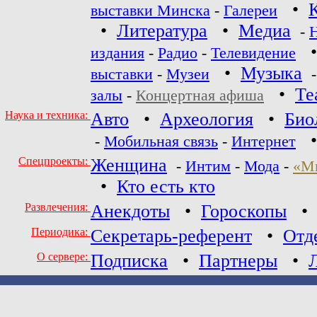
•
выставки Минска
-
Галереи
•
Литература
•
Медиа
-
издания
-
Радио
-
Телевидение
•
Музыка
выставки
-
Музеи
•
Те
залы
-
Концертная афиша
Наука и техника:
Авто
•
Археология
•
Био
-
Мобильная связь
-
Интернет
Спецпроекты:
Женщина
-
Интим
-
Мода
-
«М
•
Кто есть кто
Развлечения:
Анекдоты
•
Гороскопы
Периодика:
Секретарь-референт
•
Отд
О сервере:
Подписка
•
Партнеры
•