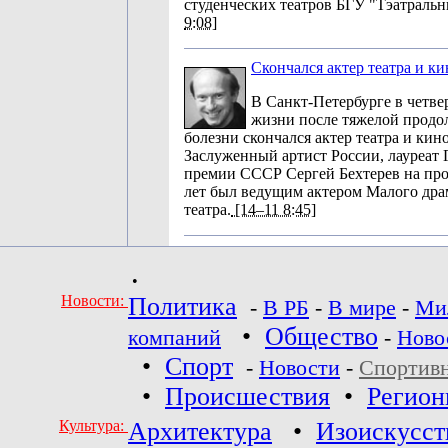
студенческих театров БГУ "Тэатральн
9:08]
Скончался актер театра и к
В Санкт-Петербурге в четвер
жизни после тяжелой прод
болезни скончался актер театра и кин
Заслуженный артист России, лауреат 
премии СССР Сергей Бехтерев на пр
лет был ведущим актером Малого дра
театра.
[14–11 8:45]
•
Новости:
Политика
-
В РБ
-
В мире
-
Ми
•
Общество
компаний
-
Ново
•
Спорт
-
Новости
-
Спортив
•
Происшествия
•
Регио
Культура:
Архитектура
•
Изоискусст