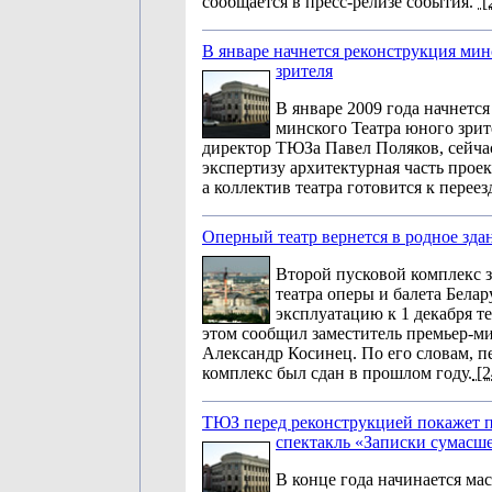
сообщается в пресс-релизе события.
[
В январе начнется реконструкция мин
зрителя
В январе 2009 года начнетс
минского Театра юного зрит
директор ТЮЗа Павел Поляков, сейча
экспертизу архитектурная часть прое
а коллектив театра готовится к переез
Оперный театр вернется в родное зда
Второй пусковой комплекс 
театра оперы и балета Белар
эксплуатацию к 1 декабря т
этом сообщил заместитель премьер-м
Александр Косинец. По его словам, 
комплекс был сдан в прошлом году.
[2
ТЮЗ перед реконструкцией покажет 
спектакль «Записки сумасш
В конце года начинается ма