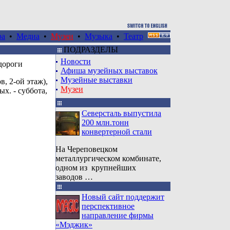
ра
•
Медиа
•
Музеи
•
Музыка
•
Театр
ПОДРАЗДЕЛЫ
Новости
дороги
Афиша музейных выставок
Музейные выставки
в, 2-ой этаж),
Музеи
ых. - суббота,
Северсталь выпустила
200 млн.тонн
конвертерной стали
На Череповецком
металлургическом комбинате,
одном из крупнейших
заводов …
Новый сайт поддержит
перспективное
направление фирмы
«Мэджик»