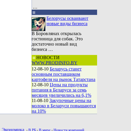
…
Белорусы осваивают
новые виды бизнеса
В Боровлянах открылась
гостиница для собак. Это
достаточно новый вид
бизнеса …
НОВОСТИ
WWW.PRODINFO.BY
12-08-10
Беларусь станет
основным поставщиком
картофеля на рынок Татарстана
12-08-10
Цены на продукты
питания в Беларуси за семь
месяцев увеличились на 6,1%
11-08-10
Закупочные цены на
молоко в Беларуси повышаются
на 10%
•
Экономика
-
В РБ
-
В мире
-
Новости компаний