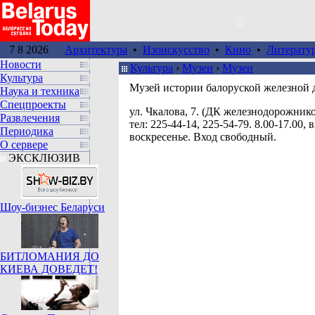
7 8 2026
Архитектура
•
Изоискусство
•
Кино
•
Литерату
Новости
Культура
›
Музеи
›
Музеи
Культура
Музей истории балоруской железной 
Наука и техника
Спецпроекты
ул. Чкалова, 7. (ДК железнодорожнико
Развлечения
тел: 225-44-14, 225-54-79. 8.00-17.00, в
Периодика
воскресенье. Вход свободный.
О сервере
ЭКСКЛЮЗИВ
Шоу-бизнес Беларуси
БИТЛОМАНИЯ ДО
КИЕВА ДОВЕДЕТ!