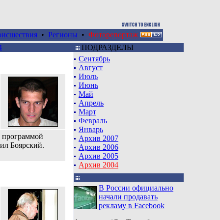
оисшествия
•
Регионы
•
Фоторепортаж
4
ПОДРАЗДЕЛЫ
Сентябрь
Август
Июль
Июнь
Май
Апрель
Март
Февраль
Январь
с программой
Архив 2007
аил Боярский.
Архив 2006
Архив 2005
Архив 2004
В России официально
начали продавать
рекламу в Facebook