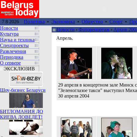
7 8 2026
Политика
•
Экономика
•
Общество
•
Спорт
•
Пр
Новости
Новости
›
Фоторепортаж
›
Архив 200
Культура
Апрель.
Наука и техника
Спецпроекты
Развлечения
Периодика
О сервере
ЭКСКЛЮЗИВ
29 апреля в концертном зале Минск 
Шоу-бизнес Беларуси
"Зеленоглазое такси" выступил Мих
30 апреля 2004
БИТЛОМАНИЯ ДО
КИЕВА ДОВЕДЕТ!