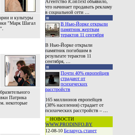
Агентство iConText объявило,
что начинает продавать рекламу
в социальной сети …
ории и культуры
авки "Марк Шагал
В Нью-Йорке открыли
вангарда".
памятник жертвам
терактов 11 сентября
В Нью-Йорке открыли
памятник погибшим в
результате терактов 11
сентября, …
Почти 40% европейцев
страдают от
психических
расстройств
образительного
авки Патрика
165 миллионов европейцев
См. некоторые
(38% населения) страдает от
психических расстройств – …
НОВОСТИ
WWW.PRODINFO.BY
12-08-10
Беларусь станет