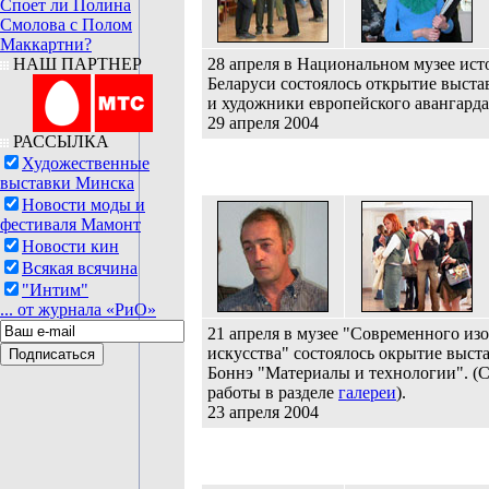
Споет ли Полина
Смолова с Полом
Маккартни?
НАШ ПАРТНЕР
28 апреля в Национальном музее ист
Беларуси состоялось открытие выст
и художники европейского а
29 апреля 2004
РАССЫЛКА
Художественные
выставки Минска
Новости моды и
фестиваля Мамонт
Новости кин
Всякая всячина
"Интим"
... от журнала «РиО»
21 апреля в музее "Современного из
искусства" состоялось окрытие выст
Боннэ "Материалы и технологии".
(
работы в разделе
галереи
).
23 апреля 2004