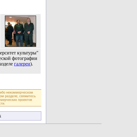
ерситет культуры"
ческой фотографии
разделе
галереи
).
либо некоммерческом
ом разделе, свяжитесь
ммерческих проектов
ти.
к