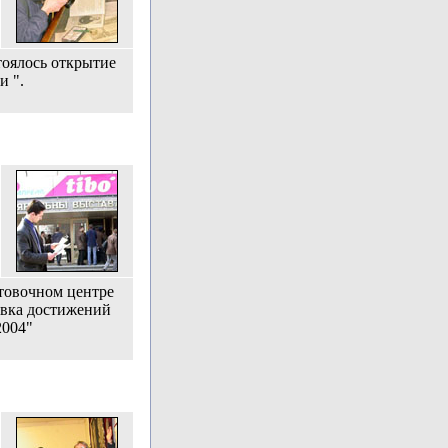
тоялось открытие
и ".
стовочном центре
овка достижений
2004"