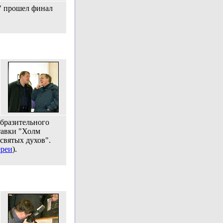
" прошел финал
образительного
тавки "Холм
 святых духов".
ереи
).