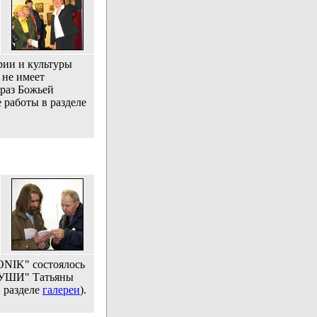
рии и культуры
 не имеет
раз Божьей
 работы в разделе
"ONIK" состоялось
ДУШИ" Татьяны
в разделе
галереи
).