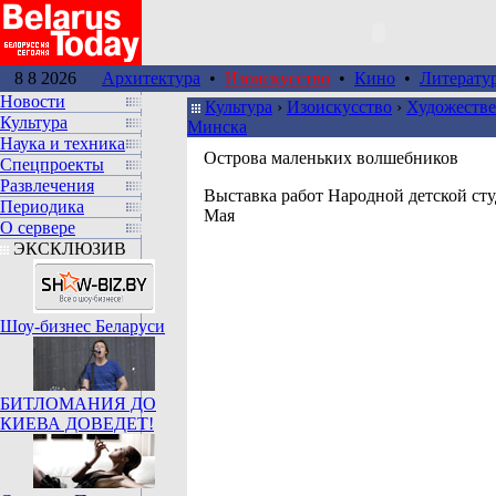
8 8 2026
Архитектура
•
Изоискусство
•
Кино
•
Литерату
Новости
Культура
›
Изоискусство
›
Художестве
Культура
Минска
Наука и техника
Острова маленьких волшебников
Спецпроекты
Развлечения
Выставка работ Народной детской ст
Периодика
Мая
О сервере
ЭКСКЛЮЗИВ
Шоу-бизнес Беларуси
БИТЛОМАНИЯ ДО
КИЕВА ДОВЕДЕТ!