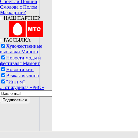
Споет ли Полина
Смолова с Полом
Маккартни?
НАШ ПАРТНЕР
РАССЫЛКА
Художественные
выставки Минска
Новости моды и
фестиваля Мамонт
Новости кин
Всякая всячина
"Интим"
... от журнала «РиО»