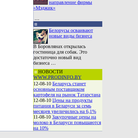
направление фирмы
«Мэджик»
…
Белорусы осваивают
новые виды бизнеса
В Боровлянах открылась
гостиница для собак. Это
достаточно новый вид
бизнеса …
НОВОСТИ
WWW.PRODINFO.BY
12-08-10
Беларусь станет
основным поставщиком
картофеля на рынок Татарстана
12-08-10
Цены на продукты
питания в Беларуси за семь
месяцев увеличились на 6,1%
11-08-10
Закупочные цены на
молоко в Беларуси повышаются
на 10%