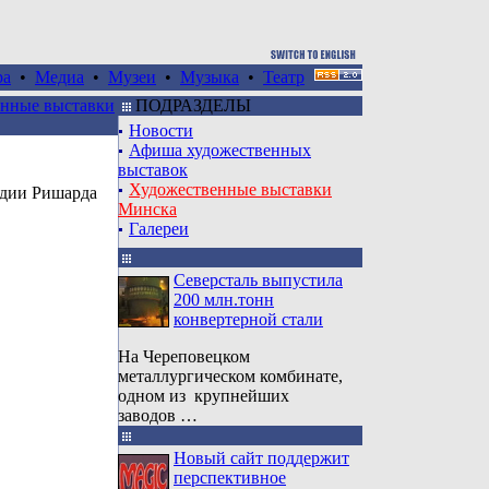
ра
•
Медиа
•
Музеи
•
Музыка
•
Театр
нные выставки
ПОДРАЗДЕЛЫ
Новости
Афиша художественных
выставок
Художественные выставки
удии Ришарда
Минска
Галереи
Северсталь выпустила
200 млн.тонн
конвертерной стали
На Череповецком
металлургическом комбинате,
одном из крупнейших
заводов …
Новый сайт поддержит
перспективное