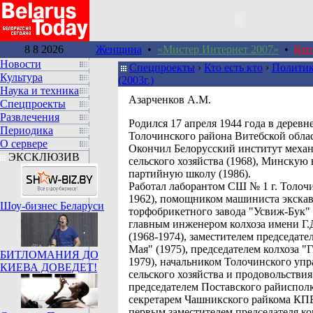
8 8 2026
Женщина
•
«Мистер Интернет 2007»
•
Кто
Новости
Спецпроекты
›
Кто есть кто
›
Политик
Культура
(2003г.)
Наука и техника
Азарченков А.М.
Спецпроекты
Развлечения
Родился 17 апреля 1944 года в деревн
Периодика
Толочинского района Витебской обла
О сервере
Окончил Белорусский институт меха
ЭКСКЛЮЗИВ
сельского хозяйства (1968), Минску
партийную школу (1986).
Работал лаборантом СШ № 1 г. Толочи
1962), помощником машиниста экскав
Шоу-бизнес Беларуси
торфобрикетного завода "Усвиж-Бук" 
главным инженером колхоза имени Г
(1968-1974), заместителем председател
Мая" (1975), председателем колхоза "Г
БИТЛОМАНИЯ ДО
1979), начальником Толочинского уп
КИЕВА ДОВЕДЕТ!
сельского хозяйства и продовольствия
председателем Поставского райиспол
секретарем Чашникского райкома КПБ
первым заместителем председателя ко