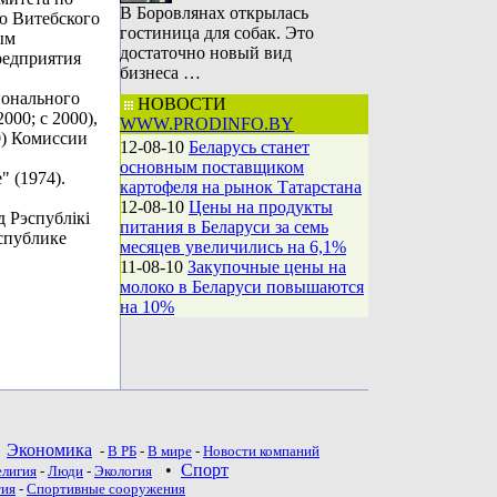
В Боровлянах открылась
ю Витебского
гостиница для собак. Это
ым
достаточно новый вид
редприятия
бизнеса …
ионального
НОВОСТИ
000; с 2000),
WWW.PRODINFO.BY
00) Комиссии
12-08-10
Беларусь станет
основным поставщиком
" (1974).
картофеля на рынок Татарстана
12-08-10
Цены на продукты
 Рэспублікі
питания в Беларуси за семь
еспублике
месяцев увеличились на 6,1%
11-08-10
Закупочные цены на
молоко в Беларуси повышаются
на 10%
•
Экономика
-
В РБ
-
В мире
-
Новости компаний
•
Спорт
елигия
-
Люди
-
Экология
тия
-
Спортивные сооружения