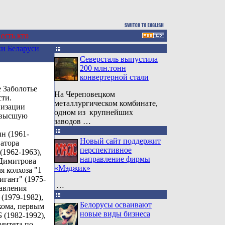
 есть кто
и Беларуси
Северсталь выпустила
200 млн.тонн
конвертерной стали
е Заболотье
На Череповецком
сти.
металлургическом комбинате,
низации
одном из крупнейших
ю высшую
заводов …
н (1961-
Новый сайт поддержит
атора
перспективное
(1962-1963),
направление фирмы
.Димитрова
«Мэджик»
я колхоза "1
игант" (1975-
…
равления
 (1979-1982),
Белорусы осваивают
кома, первым
новые виды бизнеса
 (1982-1992),
митета по