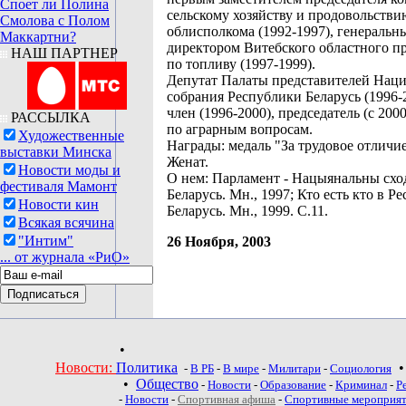
Споет ли Полина
сельскому хозяйству и продовольстви
Смолова с Полом
облисполкома (1992-1997), генеральн
Маккартни?
директором Витебского областного п
НАШ ПАРТНЕР
по топливу (1997-1999).
Депутат Палаты представителей Нац
собрания Республики Беларусь (1996-2
член (1996-2000), председатель (с 20
РАССЫЛКА
по аграрным вопросам.
Художественные
Награды: медаль "За трудовое отличие
выставки Минска
Женат.
Новости моды и
О нем: Парламент - Нацыянальны сход
фестиваля Мамонт
Беларусь. Мн., 1997; Кто есть кто в Р
Новости кин
Беларусь. Мн., 1999. С.11.
Всякая всячина
"Интим"
26 Ноября, 2003
... от журнала «РиО»
•
Новости:
Политика
-
В РБ
-
В мире
-
Милитари
-
Социология
•
Общество
-
Новости
-
Образование
-
Криминал
-
Р
-
Новости
-
Спортивная афиша
-
Спортивные мероприя