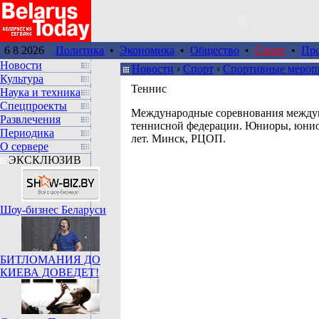
6 8 2026
Политика
•
Экономика
•
Общество
•
Спорт
•
Пр
Новости
Новости
›
Спорт
›
Спортивные мероп
Культура
Теннис
Наука и техника
Спецпроекты
Международные соревнования между
Развлечения
теннисной федерации. Юниоры, юнио
Периодика
лет. Минск, РЦОП.
О сервере
ЭКСКЛЮЗИВ
Шоу-бизнес Беларуси
БИТЛОМАНИЯ ДО
КИЕВА ДОВЕДЕТ!