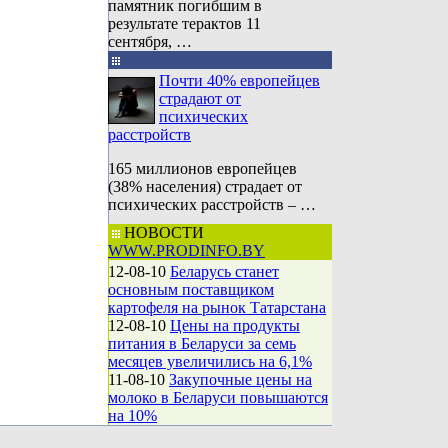
памятник погибшим в
результате терактов 11
сентября, …
Почти 40% европейцев
страдают от
психических
расстройств
165 миллионов европейцев
(38% населения) страдает от
психических расстройств – …
НОВОСТИ
WWW.PRODINFO.BY
12-08-10
Беларусь станет
основным поставщиком
картофеля на рынок Татарстана
12-08-10
Цены на продукты
питания в Беларуси за семь
месяцев увеличились на 6,1%
11-08-10
Закупочные цены на
молоко в Беларуси повышаются
на 10%