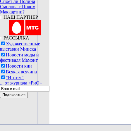
Споет ли Полина
Смолова с Полом
Маккартни?
НАШ ПАРТНЕР
РАССЫЛКА
Художественные
выставки Минска
Новости моды и
фестиваля Мамонт
Новости кин
Всякая всячина
"Интим"
... от журнала «РиО»