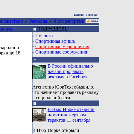
оисшествия
•
Регионы
•
Фоторепортаж
риятия
ПОДРАЗДЕЛЫ
Новости
Спортивная афиша
Спортивные мероприятия
народной
Спортивные сооружения
рки до 18
В России официально
начали продавать
рекламу в Facebook
Агентство iConText объявило,
что начинает продавать рекламу
в социальной сети …
В Нью-Йорке открыли
памятник жертвам
терактов 11 сентября
В Нью-Йорке открыли