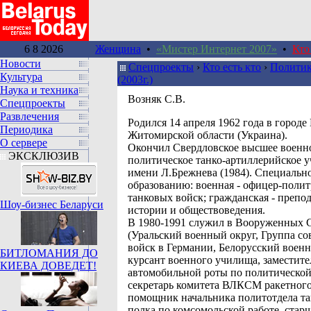
6 8 2026
Женщина
•
«Мистер Интернет 2007»
•
Кто
Новости
Спецпроекты
›
Кто есть кто
›
Политик
Культура
(2003г.)
Наука и техника
Возняк С.В.
Спецпроекты
Развлечения
Pодился 14 апреля 1962 года в город
Периодика
Житомирской области (Украина).
О сервере
Окончил Свердловское высшее военн
ЭКСКЛЮЗИВ
политическое танко-артиллерийское 
имени Л.Брежнева (1984). Специально
образованию: военная - офицер-поли
танковых войск; гражданская - препо
Шоу-бизнес Беларуси
истории и обществоведения.
В 1980-1991 служил в Вооруженных
(Уральский военный округ, Группа со
войск в Германии, Белорусский военн
БИТЛОМАНИЯ ДО
курсант военного училища, заместите
КИЕВА ДОВЕДЕТ!
автомобильной роты по политической
секретарь комитета ВЛКСМ ракетного
помощник начальника политотдела та
полка по комсомольской работе, стар