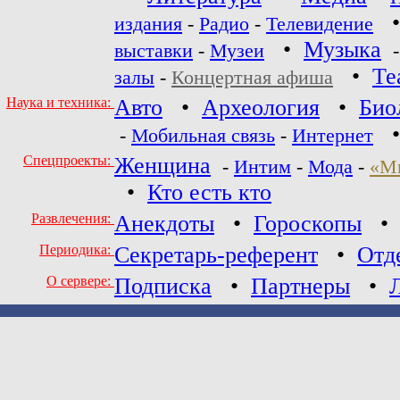
издания
-
Радио
-
Телевидение
•
Музыка
выставки
-
Музеи
•
Те
залы
-
Концертная афиша
Наука и техника:
Авто
•
Археология
•
Био
-
Мобильная связь
-
Интернет
Спецпроекты:
Женщина
-
Интим
-
Мода
-
«М
•
Кто есть кто
Развлечения:
Анекдоты
•
Гороскопы
Периодика:
Секретарь-референт
•
Отд
О сервере:
Подписка
•
Партнеры
•