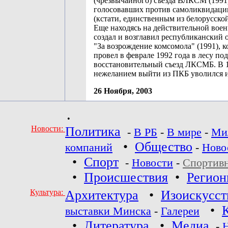
(чрезвычайного) съезда ВЛКСМ (1991
голосовавших против самоликвидаци
(кстати, единственным из белорусской
Еще находясь на действительной воен
создал и возглавил республиканский 
"За возрождение комсомола" (1991), 
провел в феврале 1992 года в лесу по
восстановительный съезд ЛКСМБ. В 1
нежеланием выйти из ПКБ уволился и
26 Ноября, 2003
•
Новости:
Политика
-
В РБ
-
В мире
-
Ми
•
Общество
компаний
-
Ново
•
Спорт
-
Новости
-
Спортив
•
Происшествия
•
Регио
Культура:
Архитектура
•
Изоискусст
•
выставки Минска
-
Галереи
•
Литература
•
Медиа
-