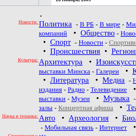
•
Новости:
Политика
-
В РБ
-
В мире
-
Ми
•
Общество
компаний
-
Ново
•
Спорт
-
Новости
-
Спортив
•
Происшествия
•
Регио
Культура:
Архитектура
•
Изоискусст
•
выставки Минска
-
Галереи
•
Литература
•
Медиа
-
издания
-
Радио
-
Телевидение
•
Музыка
выставки
-
Музеи
•
Те
залы
-
Концертная афиша
Наука и техника:
Авто
•
Археология
•
Био
-
Мобильная связь
-
Интернет
Спецпроекты: