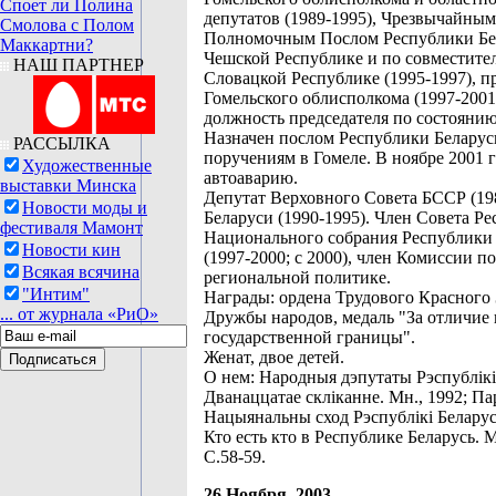
Споет ли Полина
депутатов (1989-1995), Чрезвычайным
Смолова с Полом
Полномочным Послом Республики Бе
Маккартни?
Чешской Республике и по совместител
НАШ ПАРТНЕР
Словацкой Республике (1995-1997), п
Гомельского облисполкома (1997-2001
должность председателя по состоянию
Назначен послом Республики Беларус
РАССЫЛКА
поручениям в Гомеле. В ноябре 2001 г
Художественные
автоаварию.
выставки Минска
Депутат Верховного Совета БССР (198
Новости моды и
Беларуси (1990-1995). Член Совета Р
фестиваля Мамонт
Национального собрания Республики 
Новости кин
(1997-2000; с 2000), член Комиссии по
Всякая всячина
региональной политике.
"Интим"
Награды: ордена Трудового Красного
... от журнала «РиО»
Дружбы народов, медаль "За отличие 
государственной границы".
Женат, двое детей.
О нем: Народныя дэпутаты Рэспублікі
Дванаццатае скліканне. Мн., 1992; Па
Нацыянальны сход Рэспублікі Беларусь
Кто есть кто в Республике Беларусь. М
С.58-59.
26 Ноября, 2003