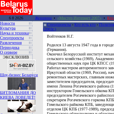
6 8 2026
Женщина
•
«Мистер Интернет 2007»
•
Кто
Новости
Спецпроекты
›
Кто есть кто
›
Политик
Культура
(2003г.)
Наука и техника
Войтенков Н.Г.
Спецпроекты
Развлечения
Pодился 13 августа 1947 года в горо
Периодика
(Германия).
О сервере
Окончил Белорусский институт меха
ЭКСКЛЮЗИВ
сельского хозяйства (1969), Академию
общественных наук при ЦК КПСС (19
Работал мастером авторемонтного зав
Иркутской области (1969, Россия), на
Шоу-бизнес Беларуси
ремонтных мастерских, главным инж
заместителем председателя, председат
имени Ленина Рогачевского района (1
инструктором Гомельского обкома КП
БИТЛОМАНИЯ ДО
председателем Рогачевского райиспо
КИЕВА ДОВЕДЕТ!
секретарем Рогачевского горкома КПБ
Гомельского райкома КПБ, заведующ
отделом ЦК КПБ (1977-1989), предсе
Гомельского облисполкома и областн