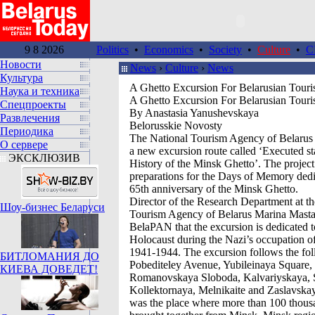
9 8 2026
Politics
•
Economics
•
Society
•
Culture
•
C
Новости
News
›
Culture
›
News
Культура
A Ghetto Excursion For Belarusian Touris
Наука и техника
A Ghetto Excursion For Belarusian Touris
Спецпроекты
By Anastasia Yanushevskaya
Развлечения
Belorusskie Novosty
Периодика
The National Tourism Agency of Belarus
О сервере
a new excursion route called ‘Executed st
ЭКСКЛЮЗИВ
History of the Minsk Ghetto’. The project 
preparations for the Days of Memory dedi
65th anniversary of the Minsk Ghetto.
Director of the Research Department at th
Шоу-бизнес Беларуси
Tourism Agency of Belarus Marina Masta
BelaPAN that the excursion is dedicated t
Holocaust during the Nazi’s occupation o
1941-1944. The excursion follows the fol
БИТЛОМАНИЯ ДО
Pobediteley Avenue, Yubileinaya Square
КИЕВА ДОВЕДЕТ!
Romanovskaya Sloboda, Kalvariyskaya, 
Kollektornaya, Melnikaite and Zaslavskaya
was the place where more than 100 thou