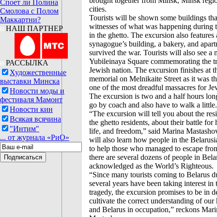
brought together from Minsk, Minsk regio
Споет ли Полина
cities.
Смолова с Полом
Tourists will be shown some buildings tha
Маккартни?
witnesses of what was happening during 
НАШ ПАРТНЕР
in the ghetto. The excursion also features
synagogue’s building, a bakery, and apart
survived the war. Tourists will also see 
Yubileinaya Square commemorating the tr
РАССЫЛКА
Jewish nation. The excursion finishes at 
Художественные
memorial on Melnikaite Street as it was t
выставки Минска
one of the most dreadful massacres for Je
Новости моды и
The excursion is two and a half hours long
фестиваля Мамонт
go by coach and also have to walk a little.
Новости кин
“The excursion will tell you about the re
Всякая всячина
the ghetto residents, about their battle for
"Интим"
life, and freedom,” said Marina Mastashov
... от журнала «РиО»
will also learn how people in the Belarusia
to help those who managed to escape from
there are several dozens of people in Bela
acknowledged as the World’s Righteous.
“Since many tourists coming to Belarus du
several years have been taking interest in
tragedy, the excursion promises to be in d
cultivate the correct understanding of our 
and Belarus in occupation,” reckons Mari