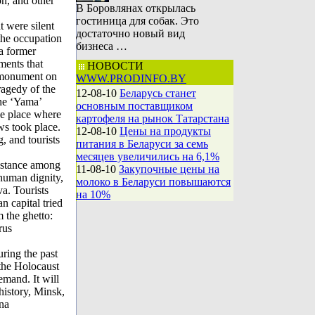
n, and other
В Боровлянах открылась
гостиница для собак. Это
t were silent
достаточно новый вид
the occupation
бизнеса …
 a former
ments that
НОВОСТИ
a monument on
WWW.PRODINFO.BY
agedy of the
12-08-10
Беларусь станет
the ‘Yama’
основным поставщиком
he place where
картофеля на рынок Татарстана
ws took place.
12-08-10
Цены на продукты
, and tourists
питания в Беларуси за семь
месяцев увеличились на 6,1%
sistance among
11-08-10
Закупочные цены на
 human dignity,
молоко в Беларуси повышаются
a. Tourists
на 10%
n capital tried
 the ghetto:
rus
ring the past
 the Holocaust
emand. It will
history, Minsk,
na