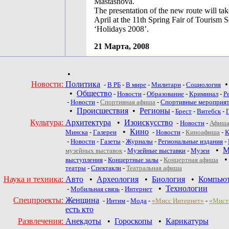
Mastashova.
The presentation of the new route will tak
April at the 11th Spring Fair of Tourism S
‘Holidays 2008’.
21 Марта, 2008
•
Новости:
Политика
-
В РБ
-
В мире
-
Милитари
-
Социология
•
Общество
-
Новости
-
Образование
-
Криминал
-
Р
-
Новости
-
Спортивная афиша
-
Спортивные мероприя
•
Происшествия
•
Регионы
-
Брест
-
Витебск
-
Культура:
Архитектура
•
Изоискусство
-
Новости
-
Афиша
•
Кино
Минска
-
Галереи
-
Новости
-
Киноафиша
-
К
-
Новости
-
Газеты
-
Журналы
-
Региональные издания
-
•
М
музейных выставок
-
Музейные выставки
-
Музеи
выступления
-
Концертные залы
-
Концертная афиша
театры
-
Спектакли
-
Театральная афиша
Наука и техника:
Авто
•
Археология
•
Биология
•
Компью
•
Технологии
-
Мобильная связь
-
Интернет
Спецпроекты:
Женщина
-
Интим
-
Мода
-
«Мисс Интернет»
-
«Мист
есть кто
Развлечения:
Анекдоты
•
Гороскопы
•
Карикатуры