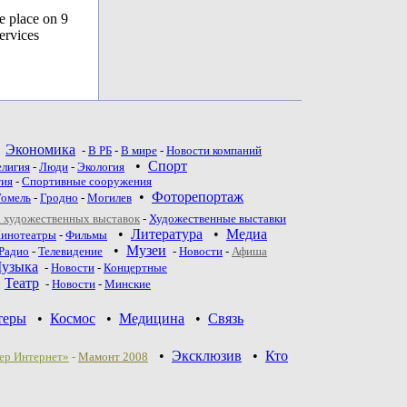
e place on 9
ervices
•
Экономика
-
В РБ
-
В мире
-
Новости компаний
•
Спорт
елигия
-
Люди
-
Экология
тия
-
Спортивные сооружения
•
Фоторепортаж
Гомель
-
Гродно
-
Могилев
 художественных выставок
-
Художественные выставки
•
Литература
•
Медиа
инотеатры
-
Фильмы
•
Музеи
Радио
-
Телевидение
-
Новости
-
Афиша
узыка
-
Новости
-
Концертные
•
Театр
-
Новoсти
-
Минские
теры
•
Космос
•
Медицина
•
Связь
•
Эксклюзив
•
Кто
ер Интернет»
-
Мамонт 2008