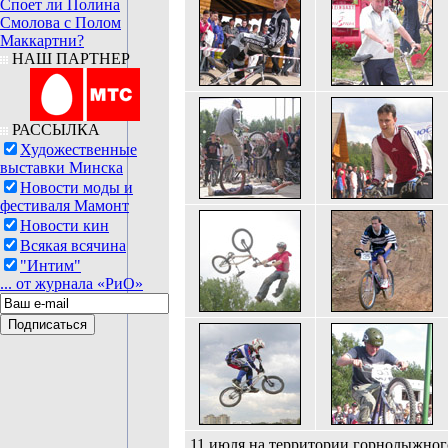
Споет ли Полина
Смолова с Полом
Маккартни?
НАШ ПАРТНЕР
РАССЫЛКА
Художественные
выставки Минска
Новости моды и
фестиваля Мамонт
Новости кин
Всякая всячина
"Интим"
... от журнала «РиО»
11 июля на территории горнолыжног