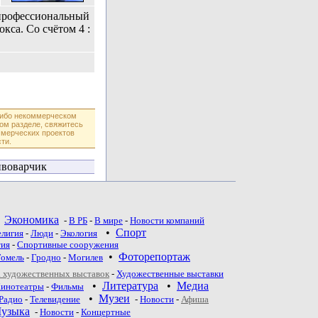
 профессиональный
окса. Со счётом 4 :
либо некоммерческом
ом разделе, свяжитесь
ммерческих проектов
ти.
воварчик
•
Экономика
-
В РБ
-
В мире
-
Новости компаний
•
Спорт
елигия
-
Люди
-
Экология
тия
-
Спортивные сооружения
•
Фоторепортаж
Гомель
-
Гродно
-
Могилев
 художественных выставок
-
Художественные выставки
•
Литература
•
Медиа
инотеатры
-
Фильмы
•
Музеи
Радио
-
Телевидение
-
Новости
-
Афиша
узыка
-
Новости
-
Концертные