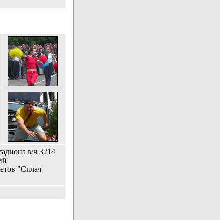
тадиона в/ч 3214
ий
етов "Силач