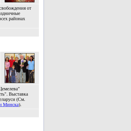
Освобождения от
аздничные
всех районах
Щемелева"
ть". Выставка
еларуси (См.
и Минска
).