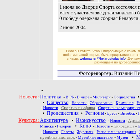
1 июля во Дворце Спорта состоялся
матч с участием звезд таиландского б
0 победу одержала сборная Беларуси.
2 июля 2004
Если вы хотите, чтобы информация о каком-
событии вашей фирмы была представлена в эт
с нами:
webmaster@belarustoday.info
. Для ко
размещаем по договореннос
Фоторепортер:
Виталий Пи
•
Новости:
Политика
-
В РБ
-
В мире
-
Милитари
-
Социология
•
Общество
-
Новости
-
Образование
-
Криминал
-
Р
-
Новости
-
Спортивная афиша
-
Спортивные мероприя
•
Происшествия
•
Регионы
-
Брест
-
Витебск
-
Культура:
Архитектура
•
Изоискусство
-
Новости
-
Афиша
•
Кино
Минска
-
Галереи
-
Новости
-
Киноафиша
-
К
-
Новости
-
Газеты
-
Журналы
-
Региональные издания
-
•
М
музейных выставок
-
Музейные выставки
-
Музеи