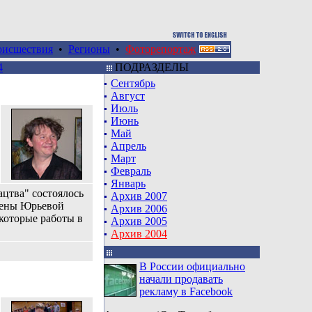
оисшествия
•
Регионы
•
Фоторепортаж
4
ПОДРАЗДЕЛЫ
Сентябрь
Август
Июль
Июнь
Май
Апрель
Март
Февраль
Январь
цтва" состоялось
Архив 2007
лены Юрьевой
Архив 2006
которые работы в
Архив 2005
Архив 2004
В России официально
начали продавать
рекламу в Facebook