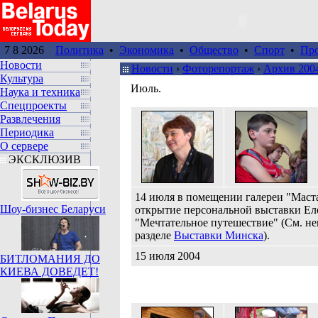
7 8 2026
Политика
•
Экономика
•
Общество
•
Спорт
•
Пр
Новости
Новости
›
Фоторепортаж
›
Архив 200
Культура
Июль.
Наука и техника
Спецпроекты
Развлечения
Периодика
О сервере
ЭКСКЛЮЗИВ
14 июля в помещении галереи "Маста
Шоу-бизнес Беларуси
открытие персональной выставки Е
"Мечтательное путешествие" (См. не
разделе
Выставки Минска
).
15 июля 2004
БИТЛОМАНИЯ ДО
КИЕВА ДОВЕДЕТ!