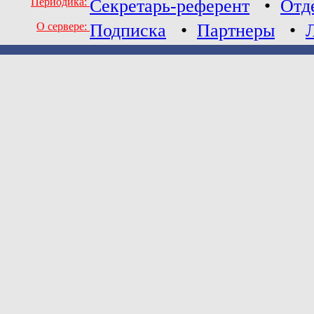
Периодика:
Секретарь-референт
•
Отд
О сервере:
Подписка
•
Партнеры
•