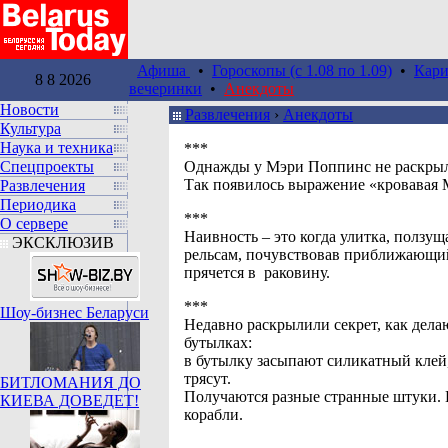
Афиша
•
Гороскопы (c 1.08 по 1.09)
•
Кари
8 8 2026
вечеринки
•
Анекдоты
Новости
Развлечения
›
Анекдоты
Культура
Наука и техника
***
Спецпроекты
Однажды у Мэри Поппинс не раскрыл
Так появилось выражение «кровавая 
Развлечения
Периодика
***
О сервере
Наивность – это когда улитка, ползущ
ЭКСКЛЮЗИВ
рельсам, почувствовав приближающий
прячется в раковину.
***
Шоу-бизнес Беларуси
Недавно раскрылили секрет, как дела
бутылках:
в бутылку засыпают силикатный клей,
трясут.
БИТЛОМАНИЯ ДО
Получаются разные странные штуки.
КИЕВА ДОВЕДЕТ!
корабли.