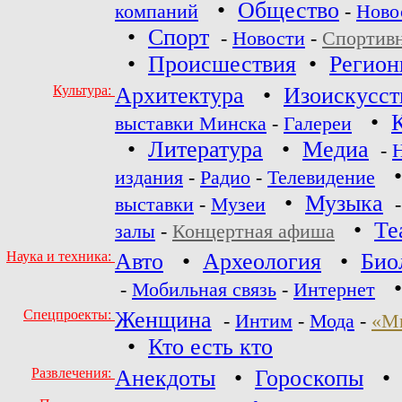
•
Общество
компаний
-
Ново
•
Спорт
-
Новости
-
Спортив
•
Происшествия
•
Регио
Культура:
Архитектура
•
Изоискусст
•
выставки Минска
-
Галереи
•
Литература
•
Медиа
-
издания
-
Радио
-
Телевидение
•
Музыка
выставки
-
Музеи
•
Те
залы
-
Концертная афиша
Наука и техника:
Авто
•
Археология
•
Био
-
Мобильная связь
-
Интернет
Спецпроекты:
Женщина
-
Интим
-
Мода
-
«М
•
Кто есть кто
Развлечения:
Анекдоты
•
Гороскопы