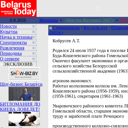
6 8 2026
Женщина
•
«Мистер Интернет 2007»
•
Кто
Новости
Спецпроекты
›
Кто есть кто
›
Политик
Культура
(2003г.)
Наука и техника
Кобрусев А.Т.
Спецпроекты
Развлечения
Родился 24 июля 1937 года в поселке
Периодика
Буда-Кошелевского района Гомельской
О сервере
Окончил факультет экономики и орга
ЭКСКЛЮЗИВ
сельского хозяйства Белорусской
сельскохозяйственной академии (1963
агроном-экономист.
Шоу-бизнес Беларуси
Работал колхозником колхоза им. Лен
Кошелевского района (1956-1959), ин
(1959-1961), секретарем (1961-1963)
БИТЛОМАНИЯ ДО
Уваровичского районного комитета
КИЕВА ДОВЕДЕТ!
Гомельской области, старшим эконом
труду и заработной плате Речицкого
производственного колхозно-совхозн