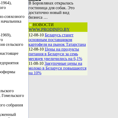
1964),
В Боровлянах открылась
ого
гостиница для собак. Это
достаточно новый вид
но-совхозного
бизнеса …
м начальника
НОВОСТИ
WWW.PRODINFO.BY
-1969),
12-08-10
Беларусь станет
го
основным поставщиком
ия сельского
картофеля на рынок Татарстана
12-08-10
Цены на продукты
 настоящее
питания в Беларуси за семь
месяцев увеличились на 6,1%
редприятия
11-08-10
Закупочные цены на
молоко в Беларуси повышаются
грофирмы
на 10%
льского
, Гомельского
ого собрания
луженный