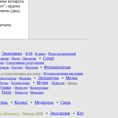
лики Беларусь
от", ордена
мени (два),
ечати.
•
Экономика
-
В РБ
-
В мире
-
Новости компаний
•
Спорт
елигия
-
Люди
-
Экология
тия
-
Спортивные сооружения
•
Фоторепортаж
Гомель
-
Гродно
-
Могилев
 художественных выставок
-
Художественные выставки
•
Литература
•
Медиа
инотеатры
-
Фильмы
•
Музеи
Радио
-
Телевидение
-
Новости
-
Афиша
узыка
-
Новости
-
Концертные
•
Театр
-
Новoсти
-
Минские
теры
•
Космос
•
Медицина
•
Связь
•
Эксклюзив
•
Кто
ер Интернет»
-
Мамонт 2008