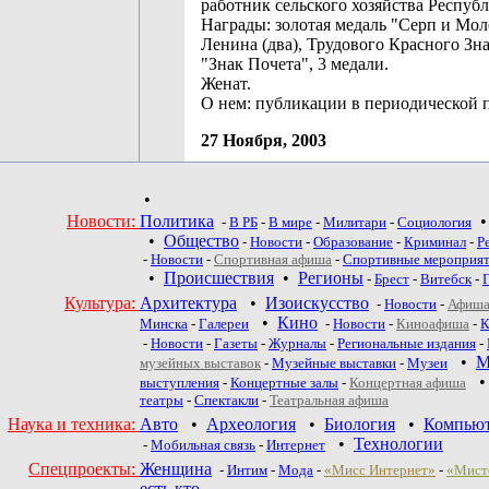
работник сельского хозяйства Респуб
Награды: золотая медаль "Серп и Мол
Ленина (два), Трудового Красного Зна
"Знак Почета", 3 медали.
Женат.
О нем: публикации в периодической п
27 Ноября, 2003
•
Новости:
Политика
-
В РБ
-
В мире
-
Милитари
-
Социология
•
Общество
-
Новости
-
Образование
-
Криминал
-
Р
-
Новости
-
Спортивная афиша
-
Спортивные мероприя
•
Происшествия
•
Регионы
-
Брест
-
Витебск
-
Культура:
Архитектура
•
Изоискусство
-
Новости
-
Афиша
•
Кино
Минска
-
Галереи
-
Новости
-
Киноафиша
-
К
-
Новости
-
Газеты
-
Журналы
-
Региональные издания
-
•
М
музейных выставок
-
Музейные выставки
-
Музеи
выступления
-
Концертные залы
-
Концертная афиша
театры
-
Спектакли
-
Театральная афиша
Наука и техника:
Авто
•
Археология
•
Биология
•
Компью
•
Технологии
-
Мобильная связь
-
Интернет
Спецпроекты:
Женщина
-
Интим
-
Мода
-
«Мисс Интернет»
-
«Мист
есть кто