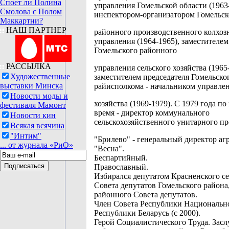
Споет ли Полина
управления Гомельской области (1963-
Смолова с Полом
инспектором-организатором Гомельск
Маккартни?
НАШ ПАРТНЕР
районного производственного колхоз
управления (1964-1965), заместителе
Гомельского районного
РАССЫЛКА
управления сельского хозяйства (1965
Художественные
заместителем председателя Гомельско
выставки Минска
райисполкома - начальником управлен
Новости моды и
хозяйства (1969-1979). С 1979 года по
фестиваля Мамонт
время - директор коммунального
Новости кин
сельскохозяйственного унитарного п
Всякая всячина
"Интим"
"Брилево" - генеральный директор а
... от журнала «РиО»
"Весна".
Беспартийный.
Православный.
Избирался депутатом Красненского се
Совета депутатов Гомельского района
районного Совета депутатов.
Член Совета Республики Национальн
Республики Беларусь (с 2000).
Герой Социалистического Труда. Зас