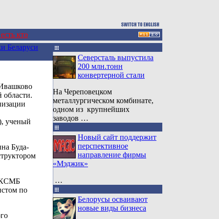
 есть кто
и Беларуси
Северсталь выпустила
200 млн.тонн
конвертерной стали
 Ивашково
На Череповецком
 области.
металлургическом комбинате,
низации
одном из крупнейших
заводов …
), ученый
Новый сайт поддержит
перспективное
ина Буда-
направление фирмы
структором
«Мэджик»
…
 ЛКСМБ
истом по
Белорусы осваивают
новые виды бизнеса
ого